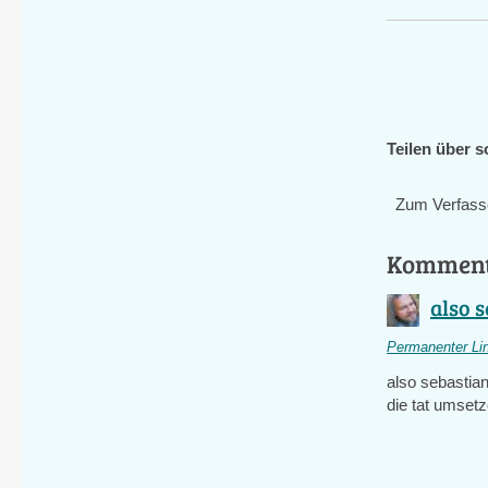
Teilen über s
Zum Verfass
Kommen
also s
Permanenter Li
also sebastian
die tat umset