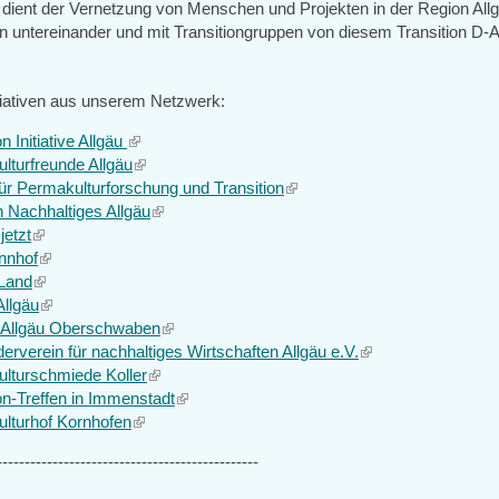
dient der Vernetzung von Menschen und Projekten in der Region All
untereinander und mit Transitiongruppen von diesem Transition D
itiativen aus unserem Netzwerk:
on Initiative Allgäu
(link
lturfreunde Allgäu
is
(link
 für Permakulturforschung und Transition
external)
is
(link
 Nachhaltiges Allgäu
external)
(link
is
jetzt
(link
is
external)
nhof
is
(link
external)
Land
external)
(link
is
Allgäu
is
external)
(link
 Allgäu Oberschwaben
external)
is
(link
erverein für nachhaltiges Wirtschaften Allgäu e.V.
external)
is
(link
lturschmiede Koller
(link
external)
is
on-Treffen in Immenstadt
is
(link
external)
lturhof Kornhofen
(link
external)
is
is
external)
-----------------------------------------------
external)