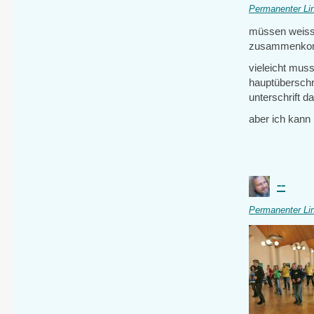
Permanenter Li
müssen weiss 
zusammenk
vieleicht mus
hauptüberschri
unterschrift da
aber ich kann 
--
Permanenter Li