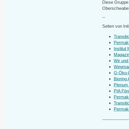
Diese Gruppe 
Oberschwaben 
--
Seiten von In
Transiti
Permaku
Institut
Magazin
Wir und 
Wegman
G-Öko-
Bioring 
Plenum
PIA Förd
Permaku
Transiti
Permaku
------------------