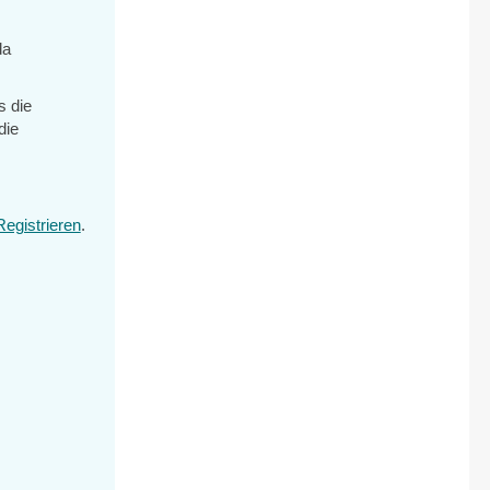
da
s die
die
Registrieren
.