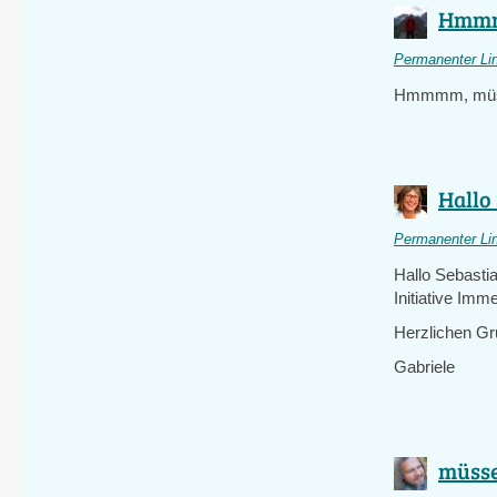
Hmmmm
Permanenter Li
Hmmmm, müsse
Hallo 
Permanenter Li
Hallo Sebasti
Initiative Imm
Herzlichen G
Gabriele
müsse