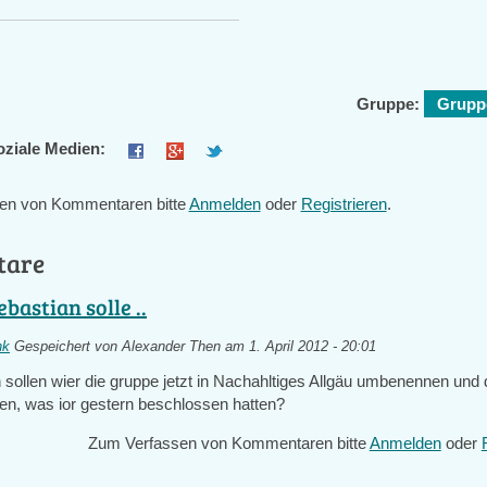
Gruppe:
Gruppe
oziale Medien:
en von Kommentaren bitte
Anmelden
oder
Registrieren
.
tare
ebastian solle ..
nk
Gespeichert von
Alexander Then
am 1. April 2012 - 20:01
 sollen wier die gruppe jetzt in Nachahltiges Allgäu umbenennen und 
zen, was ior gestern beschlossen hatten?
Zum Verfassen von Kommentaren bitte
Anmelden
oder