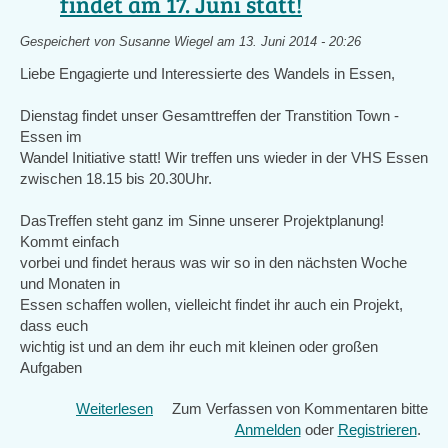
findet am 17. Juni statt!
findet
3.
am
Oktober
Gespeichert von
Susanne Wiegel
am 13. Juni 2014 - 20:26
Dienstag
2014
15.Juli
Liebe Engagierte und Interessierte des Wandels in Essen,
ab
18
Dienstag findet unser Gesamttreffen der Transtition Town -
Uhr
Essen im
in
Wandel Initiative statt! Wir treffen uns wieder in der VHS Essen
der
zwischen 18.15 bis 20.30Uhr.
Gruga
statt!
DasTreffen steht ganz im Sinne unserer Projektplanung!
Kommt einfach
vorbei und findet heraus was wir so in den nächsten Woche
und Monaten in
Essen schaffen wollen, vielleicht findet ihr auch ein Projekt,
dass euch
wichtig ist und an dem ihr euch mit kleinen oder großen
Aufgaben
Weiterlesen
über
Zum Verfassen von Kommentaren bitte
Unser
Anmelden
oder
Registrieren
.