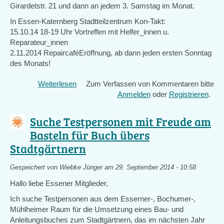
Girardetstr. 21 und dann an jedem 3. Samstag im Monat.
In Essen-Katernberg Stadtteilzentrum Kon-Takt:
15.10.14 18-19 Uhr Vortreffen mit Helfer_innen u.
Reparateur_innen
2.11.2014 RepaircaféEröffnung, ab dann jeden ersten Sonntag
des Monats!
Weiterlesen
über
Zum Verfassen von Kommentaren bitte
Neue
Anmelden
oder
Registrieren
.
Aktionen:
Erstes
Suche Testpersonen mit Freude am
Repaircafé
Basteln für Buch übers
und
Stadtgärtnern
Kurs
der
BUNDjugend
Gespeichert von
Wiebke Jünger
am 29. September 2014 - 10:58
"Werde
Hallo liebe Essener Mitglieder,
Klimastadtführer*in!"
Ich suche Testpersonen aus dem Esserner-, Bochumer-,
in
Mühlheimer Raum für die Umsetzung eines Bau- und
Essen
Anleitungsbuches zum Stadtgärtnern, das im nächsten Jahr