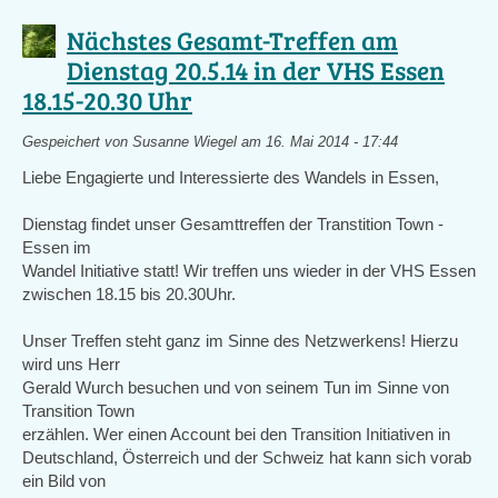
nächstes
Gesamt-
Nächstes Gesamt-Treffen am
Treffen
Dienstag 20.5.14 in der VHS Essen
findet
18.15-20.30 Uhr
am
17.
Juni
Gespeichert von
Susanne Wiegel
am 16. Mai 2014 - 17:44
statt!
Liebe Engagierte und Interessierte des Wandels in Essen,
Dienstag findet unser Gesamttreffen der Transtition Town -
Essen im
Wandel Initiative statt! Wir treffen uns wieder in der VHS Essen
zwischen 18.15 bis 20.30Uhr.
Unser Treffen steht ganz im Sinne des Netzwerkens! Hierzu
wird uns Herr
Gerald Wurch besuchen und von seinem Tun im Sinne von
Transition Town
erzählen. Wer einen Account bei den Transition Initiativen in
Deutschland, Österreich und der Schweiz hat kann sich vorab
ein Bild von