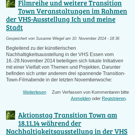
Filmreihe und weitere Transition
findet
Town Veranstaltungen im Rahmen
schon
der VHS-Ausstellung Ich und meine
unser
letztes
Stadt
Gesamttreffen
in
Gespeichert von
Susanne Wiegel
am 10. November 2014 - 18:36
diesem
Begleitend zu der künstlerischen
Jahr
Nachhaltigkeitsausstellung in der VHS Essen vom
statt
16.-28.November 2014 beteiligen sich lokale Initiativen
-
mit einer Vielfalt von Themen und Projekten. Darunter
vorweihnachtlich
befinden sich unter anderem drei spannende Transition-
und
Town-Filmabende in der letzten Novemberwoche:
mit
Tausch-
Weiterlesen
über
Zum Verfassen von Kommentaren bitte
und
Filmreihe
Anmelden
oder
Registrieren
.
Schenktisch
und
weitere
Aktionstag Transition Town am
Transition
18.11.14 während der
Town
Nachhaltigkeitsausstellung in der VHS
Veranstaltungen