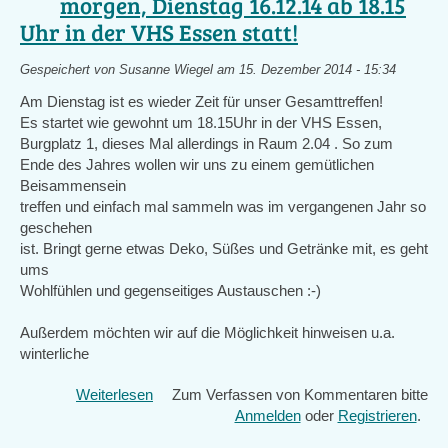
morgen, Dienstag 16.12.14 ab 18.15
Uhr in der VHS Essen statt!
Gespeichert von
Susanne Wiegel
am 15. Dezember 2014 - 15:34
Am Dienstag ist es wieder Zeit für unser Gesamttreffen!
Es startet wie gewohnt um 18.15Uhr in der VHS Essen,
Burgplatz 1, dieses Mal allerdings in Raum 2.04 . So zum
Ende des Jahres wollen wir uns zu einem gemütlichen
Beisammensein
treffen und einfach mal sammeln was im vergangenen Jahr so
geschehen
ist. Bringt gerne etwas Deko, Süßes und Getränke mit, es geht
ums
Wohlfühlen und gegenseitiges Austauschen :-)
Außerdem möchten wir auf die Möglichkeit hinweisen u.a.
winterliche
Weiterlesen
über
Zum Verfassen von Kommentaren bitte
Unser
Anmelden
oder
Registrieren
.
Gesamttreffen