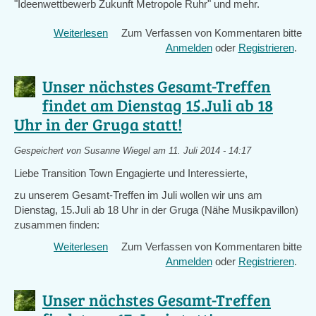
"Ideenwettbewerb Zukunft Metropole Ruhr" und mehr.
Weiterlesen
über
Zum Verfassen von Kommentaren bitte
Beteiligung
Anmelden
oder
Registrieren
.
von
Transition
Unser nächstes Gesamt-Treffen
Town
findet am Dienstag 15.Juli ab 18
-
Uhr in der Gruga statt!
Essen
im
Wandel
Gespeichert von
Susanne Wiegel
am 11. Juli 2014 - 14:17
an
Liebe Transition Town Engagierte und Interessierte,
der
zu unserem Gesamt-Treffen im Juli wollen wir uns am
Auftaktwoche
Dienstag, 15.Juli ab 18 Uhr in der Gruga (Nähe Musikpavillon)
zur
zusammen finden:
Klimametropole
RUHR
Weiterlesen
über
Zum Verfassen von Kommentaren bitte
2022
Unser
Anmelden
oder
Registrieren
.
vom
nächstes
27.
Gesamt-
Unser nächstes Gesamt-Treffen
September
Treffen
bis