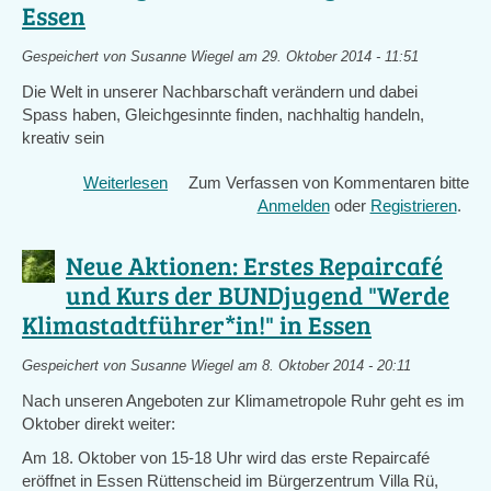
im
Essen
Rahmen
der
Gespeichert von
Susanne Wiegel
am 29. Oktober 2014 - 11:51
VHS-
Die Welt in unserer Nachbarschaft verändern und dabei
Ausstellung
Spass haben, Gleichgesinnte finden, nachhaltig handeln,
Ich
kreativ sein
und
meine
Weiterlesen
über
Zum Verfassen von Kommentaren bitte
Stadt
Aktionstag
Anmelden
oder
Registrieren
.
Transition
Town
Neue Aktionen: Erstes Repaircafé
am
und Kurs der BUNDjugend "Werde
18.11.14
Klimastadtführer*in!" in Essen
während
der
Nachhaltigkeitsausstellung
Gespeichert von
Susanne Wiegel
am 8. Oktober 2014 - 20:11
in
Nach unseren Angeboten zur Klimametropole Ruhr geht es im
der
Oktober direkt weiter:
VHS
Am 18. Oktober von 15-18 Uhr wird das erste Repaircafé
Essen
eröffnet in Essen Rüttenscheid im Bürgerzentrum Villa Rü,