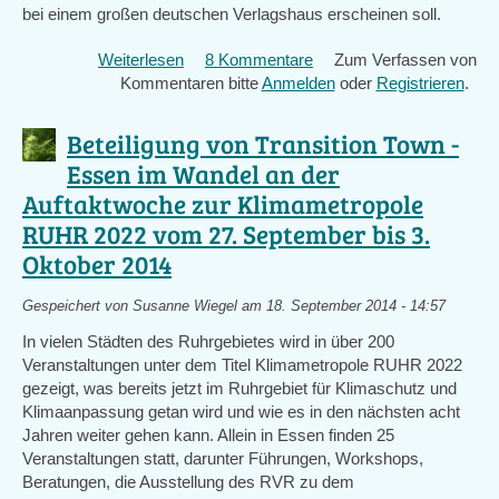
bei einem großen deutschen Verlagshaus erscheinen soll.
Weiterlesen
über
8 Kommentare
Zum Verfassen von
Kommentaren bitte
Suche
Anmelden
oder
Registrieren
.
Testpersonen
mit
Beteiligung von Transition Town -
Freude
Essen im Wandel an der
am
Auftaktwoche zur Klimametropole
Basteln
für
RUHR 2022 vom 27. September bis 3.
Buch
Oktober 2014
übers
Stadtgärtnern
Gespeichert von
Susanne Wiegel
am 18. September 2014 - 14:57
In vielen Städten des Ruhrgebietes wird in über 200
Veranstaltungen unter dem Titel Klimametropole RUHR 2022
gezeigt, was bereits jetzt im Ruhrgebiet für Klimaschutz und
Klimaanpassung getan wird und wie es in den nächsten acht
Jahren weiter gehen kann. Allein in Essen finden 25
Veranstaltungen statt, darunter Führungen, Workshops,
Beratungen, die Ausstellung des RVR zu dem