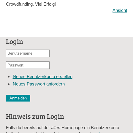
Crowdfunding. Viel Erfolg!
Ansicht
Login
Benutzername
oder
Passwort
E-
*
Mail-
Neues Benutzerkonto erstellen
Adresse
Neues Passwort anfordern
*
CAPTCHA
Diese Sicherheitsfrage überprüft, ob Sie ein menschlicher Besu
verhindert automatisches Spamming.
Hinweis zum Login
Sag mir nicht, wie viele Sternlein stehen
Falls du bereits auf der
alten
Homepage ein Benutzerkonto