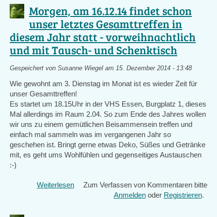
findet
Morgen, am 16.12.14 findet schon
schon
unser letztes Gesamttreffen in
morgen,
diesem Jahr statt - vorweihnachtlich
Dienstag
16.12.14
und mit Tausch- und Schenktisch
ab
18.15
Gespeichert von
Susanne Wiegel
am 15. Dezember 2014 - 13:48
Uhr
Wie gewohnt am 3. Dienstag im Monat ist es wieder Zeit für
in
unser Gesamttreffen!
der
Es startet um 18.15Uhr in der VHS Essen, Burgplatz 1, dieses
VHS
Mal allerdings im Raum 2.04. So zum Ende des Jahres wollen
Essen
wir uns zu einem gemütlichen Beisammensein treffen und
statt!
einfach mal sammeln was im vergangenen Jahr so
geschehen ist. Bringt gerne etwas Deko, Süßes und Getränke
mit, es geht ums Wohlfühlen und gegenseitiges Austauschen
:-)
Weiterlesen
über
Zum Verfassen von Kommentaren bitte
Morgen,
Anmelden
oder
Registrieren
.
am
16.12.14