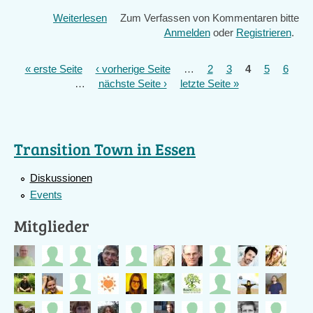
Weiterlesen
über
Zum Verfassen von Kommentaren bitte
Nächstes
Anmelden
oder
Registrieren
.
Gesamt-
Treffen
« erste Seite
‹ vorherige Seite
…
2
3
4
5
6
Seiten
am
…
nächste Seite ›
letzte Seite »
Dienstag
20.5.14
in
der
Transition Town in Essen
VHS
Essen
Diskussionen
18.15-
20.30
Events
Uhr
Mitglieder