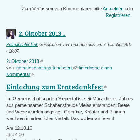
Zum Verfassen von Kommentaren bitte
Anmelden
oder
Registrieren
.
2. Oktober 2013 ..
Permanenter Link
Gespeichert von
Tina Behrouzi
am 7. Oktober 2013
- 10:07
2. Oktober 2013
(link
von
gemeinschaftsgartenessen
is
(link
Hinterlasse einen
Kommentar
(link
external)
is
is
external)
Einladung zum Erntedankfest
(link
external)
is
Im Gemeinschaftsgarten Siepental ist seit März dieses Jahres
external)
aus gemeinsamer Schaffensfreude Vieles entstanden: Beete
und Wege wurden angelegt, Gemüse, Kräuter und Blumen
wachsen in erfreulicher Vielfalt. Das wollen wir feiern!
Am 12.10.13
ab 14.00