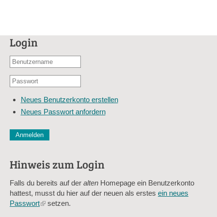
Login
Benutzername
oder
Passwort
E-
*
Mail-
Neues Benutzerkonto erstellen
Adresse
Neues Passwort anfordern
*
CAPTCHA
Diese Sicherheitsfrage überprüft, ob Sie ein menschlicher Besu
verhindert automatisches Spamming.
Hinweis zum Login
Sag mir nicht, wie viele Sternlein stehen
Falls du bereits auf der
alten
Homepage ein Benutzerkonto
hattest, musst du hier auf der neuen als erstes
ein neues
Passwort
(link
setzen.
is