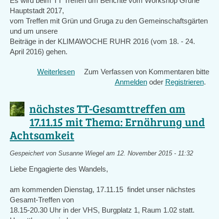
Es wird beim TT Treffen um Berichte vom Workshop Grüne
Hauptstadt 2017,
vom Treffen mit Grün und Gruga zu den Gemeinschaftsgärten
und um unsere
Beiträge in der KLIMAWOCHE RUHR 2016 (vom 18. - 24.
April 2016) gehen.
Weiterlesen
über
Zum Verfassen von Kommentaren bitte
Nächstes
Anmelden
oder
Registrieren
.
Gesamttreffen
am
nächstes TT-Gesamttreffen am
Dienstag
17.11.15 mit Thema: Ernährung und
15.12.15
Achtsamkeit
mit
Film
"This
Gespeichert von
Susanne Wiegel
am 12. November 2015 - 11:32
changes
Liebe Engagierte des Wandels,
everything"
am kommenden Dienstag, 17.11.15 findet unser nächstes
Gesamt-Treffen von
18.15-20.30 Uhr in der VHS, Burgplatz 1, Raum 1.02 statt.