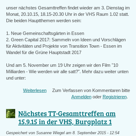
unser nächstes Gesamttreffen findet wieder am 3. Dienstag im
Monat, 20.10.15, 18.15-20.30 Uhr in der VHS Raum 1.02 statt.
Die beiden Hauptthemen werden sein:
1. Neue Gemeinschaftsgärten in Essen
2. Green Capital 2017: Sammeln von Ideen und Vorschlägen
für Aktivitäten und Projekte von Transition Town - Essen im
Wandel für die Grüne Hauptstadt 2017
Und am 5. November um 19 Uhr zeigen wir den Film "10
Milliarden - Wie werden wir alle satt?". Mehr dazu weiter unten
und unter:
Weiterlesen
über
Zum Verfassen von Kommentaren bitte
Nächstes
Anmelden
oder
Registrieren
.
Gesamttreffen
am
Nächstes TT-Gesamttreffen am
20.10.15
15.9.15 in der VHS, Burgplatz 1
und
der
Gespeichert von
Susanne Wiegel
am 8. September 2015 - 12:54
Film