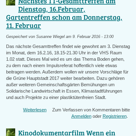
Nächstes TT-Gesamttreffen am
10.3.16
Dienstag, 16.Februar,
mit
Gartentreffen schon am Donnerstag,
Vortrag
zu
11. Februar
alten
Tomatensorten
Gespeichert von
Susanne Wiegel
am 9. Februar 2016 - 13:00
und
Das nächste Gesamttreffen findet wie gewohnt am 3. Dienstag
mehr
im Monat, dem 16.2.16, 18.15-21.30 Uhr in der VHS Raum
1.02 statt. Dieses Mal wird es um das Thema Boden gehen,
zu dem nach einem Impulsreferat hoffentlich viele etwas
beitragen werden. Außerdem wollen wir unsere Vorschläge für
die Grüne Hauptstadt 2017 weiter bearbeiten. Dazu gehören
außer weiteren Gemeinschaftsgärten Bemühungen um
Solidarische Landwirtschaft in Essen, Klimastadtführungen
und auch Projekte zu einer plastiktütenfreien Stadt.
Weiterlesen
über
Zum Verfassen von Kommentaren bitte
Nächstes
Anmelden
oder
Registrieren
.
TT-
Gesamttreffen
Kinodokumentarfilm Wenn ein
am