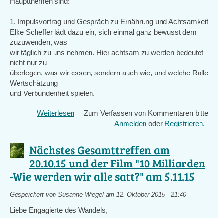
Hauptthemen sind:
1. Impulsvortrag und Gespräch zu Ernährung und Achtsamkeit
Elke Scheffer lädt dazu ein, sich einmal ganz bewusst dem
zuzuwenden, was
wir täglich zu uns nehmen. Hier achtsam zu werden bedeutet
nicht nur zu
überlegen, was wir essen, sondern auch wie, und welche Rolle
Wertschätzung
und Verbundenheit spielen.
Weiterlesen
über
Zum Verfassen von Kommentaren bitte
nächstes
Anmelden
oder
Registrieren
.
TT-
Gesamttreffen
Nächstes Gesamttreffen am
am
20.10.15 und der Film "10 Milliarden
17.11.15
-Wie werden wir alle satt?" am 5.11.15
mit
Thema:
Ernährung
Gespeichert von
Susanne Wiegel
am 12. Oktober 2015 - 21:40
und
Liebe Engagierte des Wandels,
Achtsamkeit