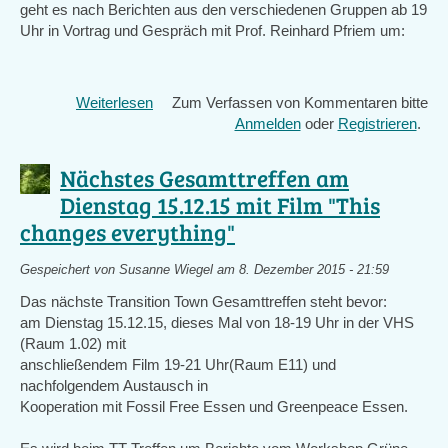
geht es nach Berichten aus den verschiedenen Gruppen ab 19
Uhr in Vortrag und Gespräch mit Prof. Reinhard Pfriem um:
Weiterlesen
über
Zum Verfassen von Kommentaren bitte
Das
Anmelden
oder
Registrieren
.
nächste
Gesamttrefen
Nächstes Gesamttreffen am
findet
Dienstag 15.12.15 mit Film "This
am
changes everything"
19.
Januar
2016
Gespeichert von
Susanne Wiegel
am 8. Dezember 2015 - 21:59
statt
Das nächste Transition Town Gesamttreffen steht bevor:
mit
am Dienstag 15.12.15, dieses Mal von 18-19 Uhr in der VHS
Vortrag
(Raum 1.02) mit
zur
anschließendem Film 19-21 Uhr(Raum E11) und
Ernährungswirtschaft
nachfolgendem Austausch in
Kooperation mit Fossil Free Essen und Greenpeace Essen.