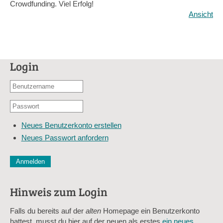
Crowdfunding. Viel Erfolg!
Ansicht
Login
Benutzername
oder
Passwort
E-
*
Mail-
Neues Benutzerkonto erstellen
Adresse
Neues Passwort anfordern
*
CAPTCHA
Diese Sicherheitsfrage überprüft, ob Sie ein menschlicher Besu
verhindert automatisches Spamming.
Hinweis zum Login
Sag mir nicht, wie viele Sternlein stehen
Falls du bereits auf der
alten
Homepage ein Benutzerkonto
hattest, musst du hier auf der neuen als erstes
ein neues