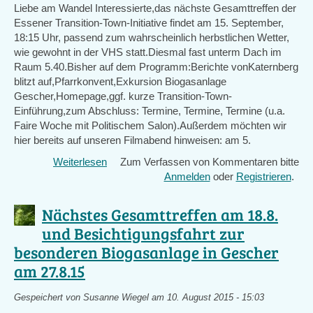
Liebe am Wandel Interessierte,das nächste Gesamttreffen der
"10
Essener Transition-Town-Initiative findet am 15. September,
Milliarden
18:15 Uhr, passend zum wahrscheinlich herbstlichen Wetter,
-
wie gewohnt in der VHS statt.Diesmal fast unterm Dach im
Wie
Raum 5.40.Bisher auf dem Programm:Berichte vonKaternberg
werden
blitzt auf,Pfarrkonvent,Exkursion Biogasanlage
wir
Gescher,Homepage,ggf. kurze Transition-Town-
alle
Einführung,zum Abschluss: Termine, Termine, Termine (u.a.
satt?"
Faire Woche mit Politischem Salon).Außerdem möchten wir
am
hier bereits auf unseren Filmabend hinweisen: am 5.
5.11.15
Weiterlesen
über
Zum Verfassen von Kommentaren bitte
Nächstes
Anmelden
oder
Registrieren
.
TT-
Gesamttreffen
Nächstes Gesamttreffen am 18.8.
am
und Besichtigungsfahrt zur
15.9.15
besonderen Biogasanlage in Gescher
in
der
am 27.8.15
VHS,
Burgplatz
Gespeichert von
Susanne Wiegel
am 10. August 2015 - 15:03
1