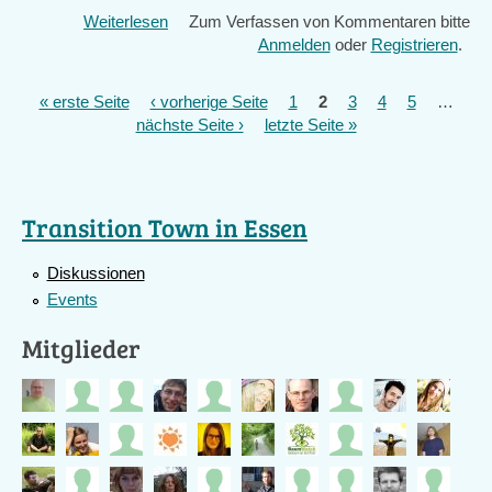
Weiterlesen
über
Zum Verfassen von Kommentaren bitte
Nächstes
Anmelden
oder
Registrieren
.
Gesamttreffen
am
« erste Seite
‹ vorherige Seite
1
2
3
4
5
…
Seiten
18.8.
nächste Seite ›
letzte Seite »
und
Besichtigungsfahrt
zur
besonderen
Transition Town in Essen
Biogasanlage
in
Diskussionen
Gescher
am
Events
27.8.15
Mitglieder