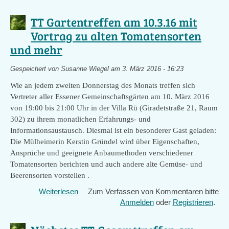
Gemüse-
und
TT Gartentreffen am 10.3.16 mit
Wildkräuter-
Vortrag zu alten Tomatensorten
Anbau
und mehr
-
ein
wichtiger
Gespeichert von
Susanne Wiegel
am 3. März 2016 - 16:23
Beitrag
Wie an jedem zweiten Donnerstag des Monats treffen sich
zum
Vertreter aller Essener Gemeinschaftsgärten am 10. März 2016
Klimaschutz
von 19:00 bis 21:00 Uhr in der Villa Rü (Giradetstraße 21, Raum
302) zu ihrem monatlichen Erfahrungs- und
Informationsaustausch. Diesmal ist ein besonderer Gast geladen:
Die Mülheimerin Kerstin Gründel wird über Eigenschaften,
Ansprüche und geeignete Anbaumethoden verschiedener
Tomatensorten berichten und
auch andere alte Gemüse- und
Beerensorten vorstellen
.
Weiterlesen
über
Zum Verfassen von Kommentaren bitte
TT
Anmelden
oder
Registrieren
.
Gartentreffen
am