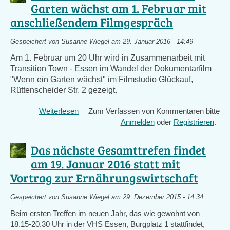
Garten wächst am 1. Februar mit
Dienstag,
anschließendem Filmgespräch
16.Februar,
Gartentreffen
schon
Gespeichert von
Susanne Wiegel
am 29. Januar 2016 - 14:49
am
Am 1. Februar um 20 Uhr wird in Zusammenarbeit mit
Donnerstag,
Transition Town - Essen im Wandel der Dokumentarfilm
11.
"Wenn ein Garten wächst" im Filmstudio Glückauf,
Februar
Rüttenscheider Str. 2 gezeigt.
Weiterlesen
über
Zum Verfassen von Kommentaren bitte
Kinodokumentarfilm
Anmelden
oder
Registrieren
.
Wenn
ein
Das nächste Gesamttrefen findet
Garten
am 19. Januar 2016 statt mit
wächst
Vortrag zur Ernährungswirtschaft
am
1.
Februar
Gespeichert von
Susanne Wiegel
am 29. Dezember 2015 - 14:34
mit
Beim ersten Treffen im neuen Jahr, das wie gewohnt von
anschließendem
18.15-20.30 Uhr in der VHS Essen, Burgplatz 1 stattfindet,
Filmgespräch