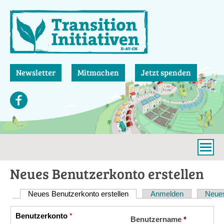
Direkt
zum
Inhalt
Newsletter
Mitmachen
Jetzt spenden
Neues Benutzerkonto erstellen
Neues Benutzerkonto erstellen
(aktiver Reiter)
Anmelden
Neues
Haupt-
Reiter
Benutzerkonto
*
Vertikale
Benutzername
*