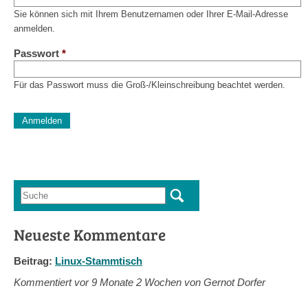
Sie können sich mit Ihrem Benutzernamen oder Ihrer E-Mail-Adresse
anmelden.
Passwort
*
Für das Passwort muss die Groß-/Kleinschreibung beachtet werden.
CAPTCHA
Diese Sicherheitsfrage überprüft, ob Sie ein menschlicher Besu
verhindert automatisches Spamming.
Sag mir nicht, wie viele Sternlein stehen
Suche
Suchformular
Neueste Kommentare
Beitrag:
Linux-Stammtisch
Kommentiert vor
9 Monate 2 Wochen von Gernot Dorfer