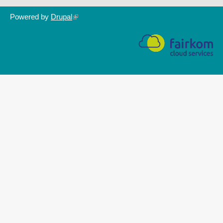
Powered by
Drupal
(link
is
external)