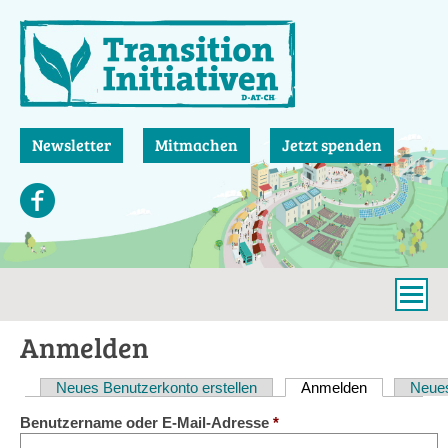
Direkt
zum
Inhalt
Newsletter
Mitmachen
Jetzt spenden
Anmelden
Neues Benutzerkonto erstellen
Anmelden
(aktiver Reit
Neues
Haupt-
Benutzername oder E-Mail-Adresse
*
Reiter