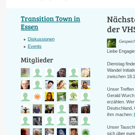
Nächste
Transition Town in
Essen
der VHS
Diskussionen
Gespeich
Events
Liebe Engagie
Mitglieder
Dienstag find
Wandel Initiat
zwischen 18.1
Unser Treffen
Gerald Wurch 
erzählen. Wer 
Deutschland, 
ihm machen:
Unser Tauschti
sich über eure