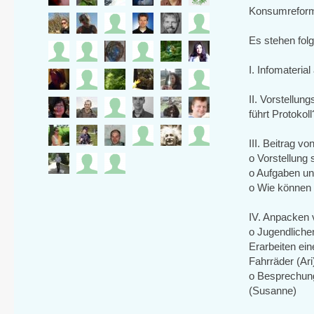
Konsumreform
Es stehen fol
I. Infomateri
II. Vorstellu
führt Protokoll
III. Beitrag 
o Vorstellung
o Aufgaben u
o Wie können 
IV. Anpacken 
o Jugendlichen
Erarbeiten ein
Fahrräder (Ari
o Besprechung
(Susanne)