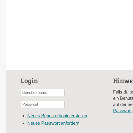
Login
Hinwe
Benutzername
Falls du b
oder
ein Benutz
Passwort
E-
auf der ne
*
Mail-
Passwort
Neues Benutzerkonto erstellen
Adresse
Neues Passwort anfordern
*
CAPTCHA