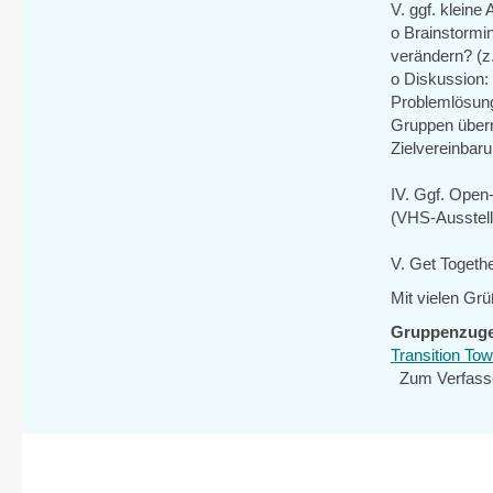
V. ggf. kleine 
o Brainstormin
verändern? (z
o Diskussion:
Problemlösung
Gruppen über
Zielvereinbar
IV. Ggf. Ope
(VHS-Ausstell
V. Get Togeth
Mit vielen Grü
Gruppenzuge
Transition To
Zum Verfass