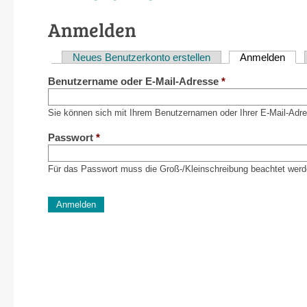
Anmelden
Neues Benutzerkonto erstellen
Anmelden
(akti
Haupt-
Benutzername oder E-Mail-Adresse
*
Reiter
Sie können sich mit Ihrem Benutzernamen oder Ihrer E-Mail-Adr
Passwort
*
Für das Passwort muss die Groß-/Kleinschreibung beachtet werd
CAPTCHA
Diese Sicherheitsfrage überprüft, ob Sie ein menschlich
verhindert automatisches Spamming.
Sag mir nicht, wie viele Sternlein stehen