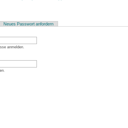
ver Reiter)
Neues Passwort anfordern
esse anmelden.
en.
er Besucher sind und