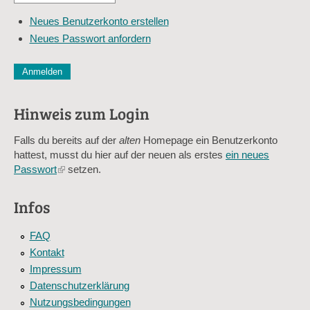
*
Mail-
Neues Benutzerkonto erstellen
Adresse
Neues Passwort anfordern
*
CAPTCHA
Diese Sicherheitsfrage überprüft, ob Sie ein menschlicher Besu
verhindert automatisches Spamming.
Hinweis zum Login
Sag mir nicht, wie viele Sternlein stehen
Falls du bereits auf der
alten
Homepage ein Benutzerkonto
hattest, musst du hier auf der neuen als erstes
ein neues
Passwort
(link
setzen.
is
external)
Infos
FAQ
Kontakt
Impressum
Datenschutzerklärung
Nutzungsbedingungen