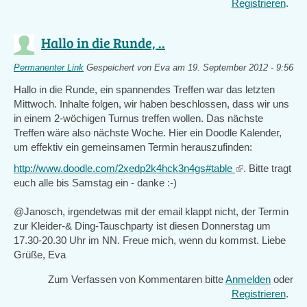
Registrieren
.
Hallo in die Runde, ..
Permanenter Link
Gespeichert von
Eva
am 19. September 2012 - 9:56
Hallo in die Runde, ein spannendes Treffen war das letzten
Mittwoch. Inhalte folgen, wir haben beschlossen, dass wir uns
in einem 2-wöchigen Turnus treffen wollen. Das nächste
Treffen wäre also nächste Woche. Hier ein Doodle Kalender,
um effektiv ein gemeinsamen Termin herauszufinden:
http://www.doodle.com/2xedp2k4hck3n4gs#table
(link
. Bitte tragt
euch alle bis Samstag ein - danke :-)
is
external)
@Janosch, irgendetwas mit der email klappt nicht, der Termin
zur Kleider-& Ding-Tauschparty ist diesen Donnerstag um
17.30-20.30 Uhr im NN. Freue mich, wenn du kommst. Liebe
Grüße, Eva
Zum Verfassen von Kommentaren bitte
Anmelden
oder
Registrieren
.