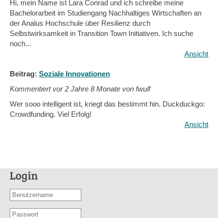
Hi, mein Name ist Lara Conrad und ich schreibe meine
Bachelorarbeit im Studiengang Nachhaltiges Wirtschaften an
der Analus Hochschule über Resilienz durch
Selbstwirksamkeit in Transition Town Initiativen. Ich suche
noch...
Ansicht
Beitrag:
Soziale Innovationen
Kommentiert vor
2 Jahre 8 Monate von fwulf
Wer sooo intelligent ist, kriegt das bestimmt hin. Duckduckgo:
Crowdfunding. Viel Erfolg!
Ansicht
Login
Benutzername
oder
Passwort
E-