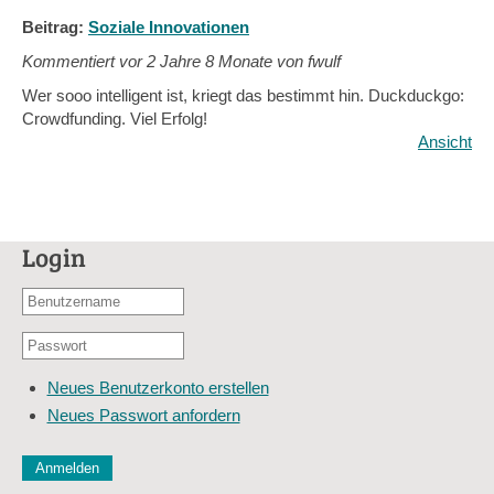
Beitrag:
Soziale Innovationen
Kommentiert vor
2 Jahre 8 Monate von fwulf
Wer sooo intelligent ist, kriegt das bestimmt hin. Duckduckgo:
Crowdfunding. Viel Erfolg!
Ansicht
Login
Benutzername
oder
Passwort
E-
*
Mail-
Neues Benutzerkonto erstellen
Adresse
Neues Passwort anfordern
*
CAPTCHA
Diese Sicherheitsfrage überprüft, ob Sie ein menschlicher Besu