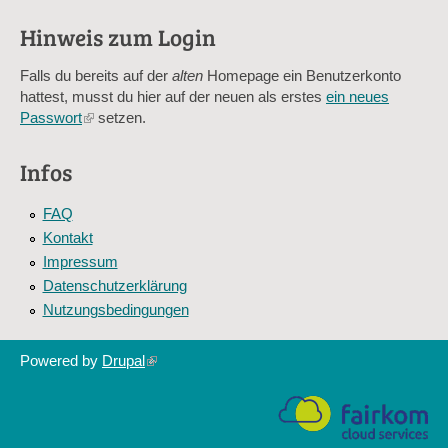
verhindert automatisches Spamming.
Hinweis zum Login
Sag mir nicht, wie viele Sternlein stehen
Falls du bereits auf der
alten
Homepage ein Benutzerkonto
hattest, musst du hier auf der neuen als erstes
ein neues
Passwort
(link
setzen.
is
external)
Infos
FAQ
Kontakt
Impressum
Datenschutzerklärung
Nutzungsbedingungen
Powered by
Drupal
(link
is
external)