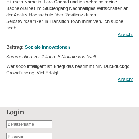
Hi, mein Name ist Lara Conrad und ich schreibe meine
Bachelorarbeit im Studiengang Nachhaltiges Wirtschaften an
der Analus Hochschule über Resilienz durch
Selbstwirksamkeit in Transition Town Initiativen. Ich suche
noch...
Ansicht
Beitrag:
Soziale Innovationen
Kommentiert vor
2 Jahre 8 Monate von fwulf
Wer sooo intelligent ist, kriegt das bestimmt hin. Duckduckgo:
Crowdfunding. Viel Erfolg!
Ansicht
Login
Benutzername
oder
Passwort
E-