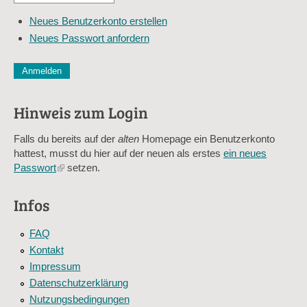
*
Mail-
Neues Benutzerkonto erstellen
Adresse
Neues Passwort anfordern
*
CAPTCHA
Diese Sicherheitsfrage überprüft, ob Sie ein menschlicher Besu
verhindert automatisches Spamming.
Hinweis zum Login
Sag mir nicht, wie viele Sternlein stehen
Falls du bereits auf der
alten
Homepage ein Benutzerkonto
hattest, musst du hier auf der neuen als erstes
ein neues
Passwort
(link
setzen.
is
external)
Infos
FAQ
Kontakt
Impressum
Datenschutzerklärung
Nutzungsbedingungen