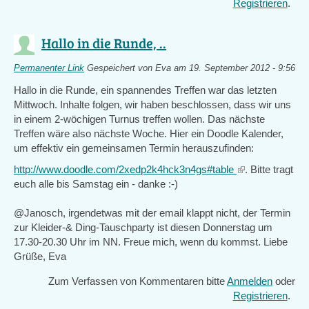
Registrieren
.
Hallo in die Runde, ..
Permanenter Link
Gespeichert von
Eva
am 19. September 2012 - 9:56
Hallo in die Runde, ein spannendes Treffen war das letzten
Mittwoch. Inhalte folgen, wir haben beschlossen, dass wir uns
in einem 2-wöchigen Turnus treffen wollen. Das nächste
Treffen wäre also nächste Woche. Hier ein Doodle Kalender,
um effektiv ein gemeinsamen Termin herauszufinden:
http://www.doodle.com/2xedp2k4hck3n4gs#table
(link
. Bitte tragt
euch alle bis Samstag ein - danke :-)
is
external)
@Janosch, irgendetwas mit der email klappt nicht, der Termin
zur Kleider-& Ding-Tauschparty ist diesen Donnerstag um
17.30-20.30 Uhr im NN. Freue mich, wenn du kommst. Liebe
Grüße, Eva
Zum Verfassen von Kommentaren bitte
Anmelden
oder
Registrieren
.