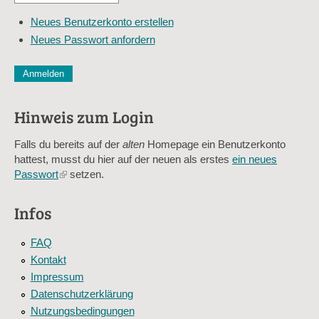
*
Mail-
Neues Benutzerkonto erstellen
Adresse
Neues Passwort anfordern
*
CAPTCHA
Diese Sicherheitsfrage überprüft, ob Sie ein menschlicher Besu
verhindert automatisches Spamming.
Hinweis zum Login
Sag mir nicht, wie viele Sternlein stehen
Falls du bereits auf der
alten
Homepage ein Benutzerkonto
hattest, musst du hier auf der neuen als erstes
ein neues
Passwort
(link
setzen.
is
external)
Infos
FAQ
Kontakt
Impressum
Datenschutzerklärung
Nutzungsbedingungen