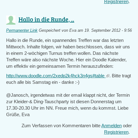
Registrieren
.
Hallo in die Runde, ..
Permanenter Link
Gespeichert von
Eva
am 19. September 2012 - 9:56
Hallo in die Runde, ein spannendes Treffen war das letzten
Mittwoch. Inhalte folgen, wir haben beschlossen, dass wir uns
in einem 2-wöchigen Turnus treffen wollen. Das nächste
Treffen wäre also nächste Woche. Hier ein Doodle Kalender,
um effektiv ein gemeinsamen Termin herauszufinden:
http://www.doodle.com/2xedp2k4hck3n4gs#table
(link
. Bitte tragt
euch alle bis Samstag ein - danke :-)
is
external)
@Janosch, irgendetwas mit der email klappt nicht, der Termin
zur Kleider-& Ding-Tauschparty ist diesen Donnerstag um
17.30-20.30 Uhr im NN. Freue mich, wenn du kommst. Liebe
Grüße, Eva
Zum Verfassen von Kommentaren bitte
Anmelden
oder
Registrieren
.