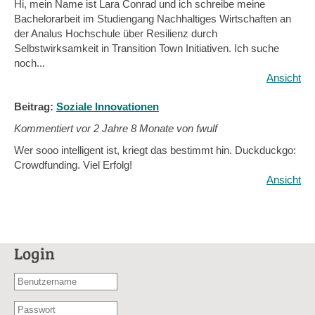
Hi, mein Name ist Lara Conrad und ich schreibe meine
Bachelorarbeit im Studiengang Nachhaltiges Wirtschaften an
der Analus Hochschule über Resilienz durch
Selbstwirksamkeit in Transition Town Initiativen. Ich suche
noch...
Ansicht
Beitrag:
Soziale Innovationen
Kommentiert vor
2 Jahre 8 Monate von fwulf
Wer sooo intelligent ist, kriegt das bestimmt hin. Duckduckgo:
Crowdfunding. Viel Erfolg!
Ansicht
Login
Benutzername
oder
Passwort
E-