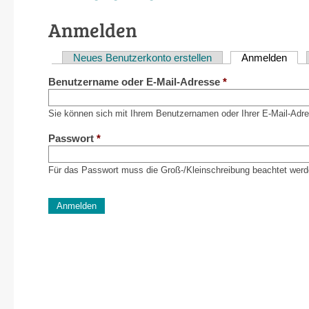
Anmelden
Neues Benutzerkonto erstellen
Anmelden
(akti
Haupt-
Benutzername oder E-Mail-Adresse
*
Reiter
Sie können sich mit Ihrem Benutzernamen oder Ihrer E-Mail-Adr
Passwort
*
Für das Passwort muss die Groß-/Kleinschreibung beachtet werd
CAPTCHA
Diese Sicherheitsfrage überprüft, ob Sie ein menschlich
verhindert automatisches Spamming.
Sag mir nicht, wie viele Sternlein stehen