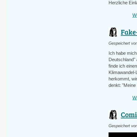
Herzliche Ein
We
Fake
Gespeichert vo
Ich habe mich
Deutschland" a
finde ich ein
Klimawandel-L
herkommt, wird
denkt: "Meine
We
Comi
Gespeichert vo