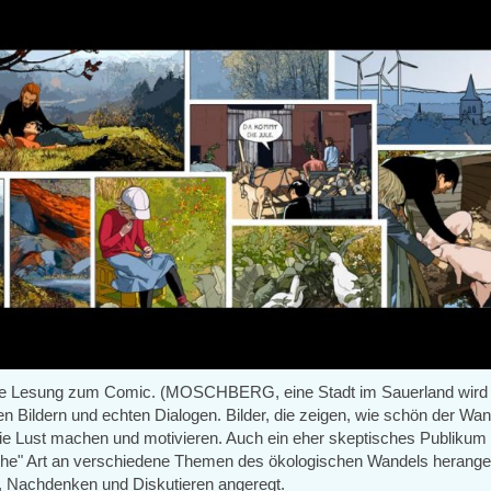
 die Lesung zum Comic. (MOSCHBERG, eine Stadt im Sauerland wird 
en Bildern und echten Dialogen. Bilder, die zeigen, wie schön der Wan
 die Lust machen und motivieren. Auch ein eher skeptisches Publikum 
iche" Art an verschiedene Themen des ökologischen Wandels herange
 Nachdenken und Diskutieren angeregt.