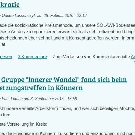
alle
okratie
Interessierte
der
n
Odette Lassonczyk
am 28. Februar 2016 - 22:13
TIEFENÖKOLOGIE
rade die soziokratische Kreismethode, um unsere SOLAWI-Bodensee
im
Diese Art uns zu organisieren erweist sich als sehr effizient und brin
Raum
tscheidungen eher schnell und mit Konsent getroffen werden. Informa
Stuttgart
.at
rlesen
über
3 Kommentare
Zum Verfassen von Kommentaren bitte
A
Soziokratie
 Gruppe "Innerer Wandel" fand sich beim
etzungstreffen in Könnern
n
Fritz Letsch
am 3. September 2015 - 13:58
t unsere verteilte Arbeitsform finden, und wer sich beteiligen Möchte
 tun:
te Vorstellung im Kreis:
, die Ereignisse in Könnern zu sortieren und einzuordnen, sind noch 