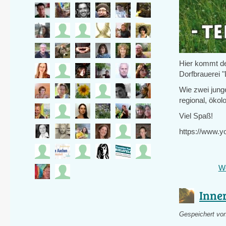
Hier kommt de
Dorfbrauerei "D
Wie zwei jung
regional, ökol
Viel Spaß!
https://www.
We
Inne
Gespeichert vo