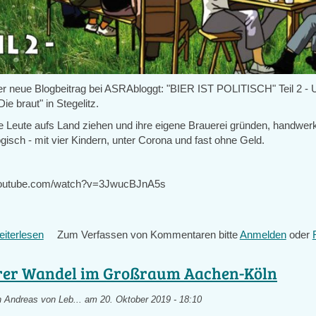
r neue Blogbeitrag bei ASRAbloggt: "BIER IST POLITISCH" Teil 2 - 
ie braut" in Stegelitz.
e Leute aufs Land ziehen und ihre eigene Brauerei gründen, handwerk
ogisch - mit vier Kindern, unter Corona und fast ohne Geld.
youtube.com/watch?v=3JwucBJnA5s
iterlesen
über
Zum Verfassen von Kommentaren bitte
Anmelden
oder
Bier
ist
rer Wandel im Großraum Aachen-Köln
politisch
-
n
Andreas von Leb...
am 20. Oktober 2019 - 18:10
Teil