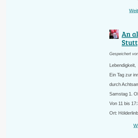
Weit
An a
Stut
Gespeichert vo
Lebendigkeit
Ein Tag zur i
durch Achtsamk
Samstag 1. O
Von 11 bis 17
Ort: Hölderli
We