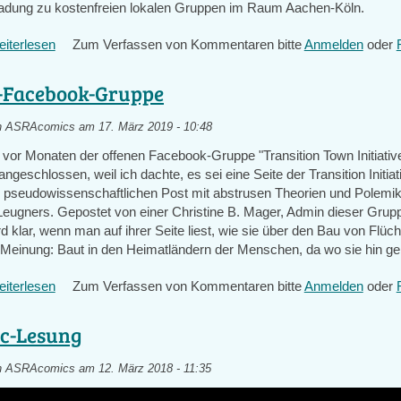
ladung zu kostenfreien lokalen Gruppen im Raum Aachen-Köln.
2
iterlesen
über
Zum Verfassen von Kommentaren bitte
Anmelden
oder
Innerer
Wandel
-Facebook-Gruppe
im
Großraum
n
ASRAcomics
am 17. März 2019 - 10:48
Aachen-
 vor Monaten der offenen Facebook-Gruppe "Transition Town Initiativ
Köln
ngeschlossen, weil ich dachte, es sei eine Seite der Transition Initiat
en pseudowissenschaftlichen Post mit abstrusen Theorien und Polemik
eugners. Gepostet von einer Christine B. Mager, Admin dieser Grup
 klar, wenn man auf ihrer Seite liest, wie sie über den Bau von Flüc
 Meinung: Baut in den Heimatländern der Menschen, da wo sie hin ge
iterlesen
über
Zum Verfassen von Kommentaren bitte
Anmelden
oder
Fake-
Facebook-
c-Lesung
Gruppe
n
ASRAcomics
am 12. März 2018 - 11:35