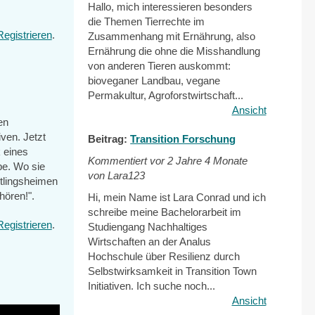
Hallo, mich interessieren besonders
die Themen Tierrechte im
Registrieren
.
Zusammenhang mit Ernährung, also
Ernährung die ohne die Misshandlung
von anderen Tieren auskommt:
bioveganer Landbau, vegane
Permakultur, Agroforstwirtschaft...
Ansicht
en
iven. Jetzt
Beitrag:
Transition Forschung
 eines
Kommentiert vor
2 Jahre 4 Monate
pe. Wo sie
von Lara123
htlingsheimen
hören!".
Hi, mein Name ist Lara Conrad und ich
schreibe meine Bachelorarbeit im
Registrieren
.
Studiengang Nachhaltiges
Wirtschaften an der Analus
Hochschule über Resilienz durch
Selbstwirksamkeit in Transition Town
Initiativen. Ich suche noch...
Ansicht