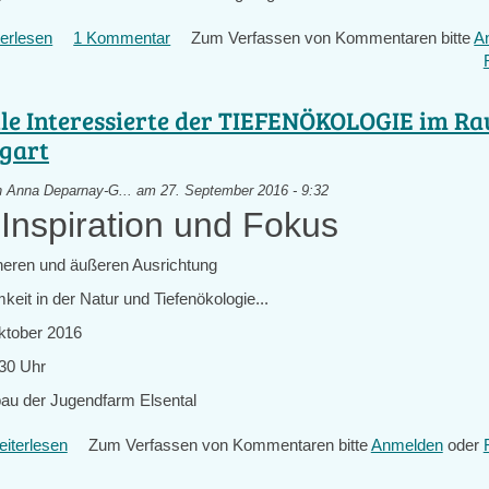
erlesen
über
1 Kommentar
Zum Verfassen von Kommentaren bitte
A
Comic-
Lesung
lle Interessierte der TIEFENÖKOLOGIE im R
tgart
n
Anna Deparnay-G...
am 27. September 2016 - 9:32
Inspiration und Fokus
,
nneren und äußeren Ausrichtung
eit in der Natur und Tiefenökologie...
ktober 2016
:30 Uhr
nbau der Jugendfarm Elsental
iterlesen
über
Zum Verfassen von Kommentaren bitte
Anmelden
oder
An