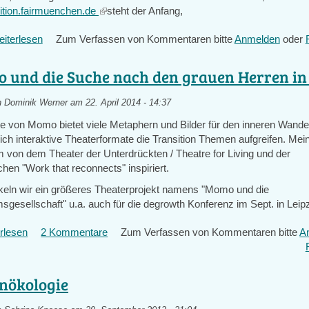
nsition.fairmuenchen.de
(link
steht der Anfang,
is
iterlesen
über
Zum Verfassen von Kommentaren bitte
Anmelden
oder
external)
Neue
Gruppe
 und die Suche nach den grauen Herren in 
"Innerer
Wandel"
n
Dominik Werner
am 22. April 2014 - 14:37
fand
 von Momo bietet viele Metaphern und Bilder für den inneren Wandel.
sich
 ich interaktive Theaterformate die Transition Themen aufgreifen. Mein
beim
m von dem Theater der Unterdrückten / Theatre for Living und der
Vernetzungstreffen
chen "Work that reconnects" inspiriert.
in
Könnern
ckeln wir ein größeres Theaterprojekt namens "Momo und die
gesellschaft" u.a. auch für die degrowth Konferenz im Sept. in Leipz
rlesen
über
2 Kommentare
Zum Verfassen von Kommentaren bitte
A
Momo
und
die
enökologie
Suche
nach