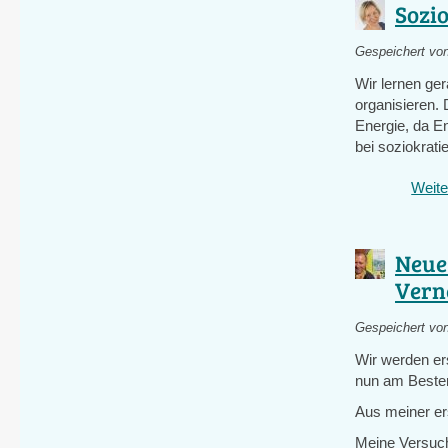
Sozi
Gespeichert vo
Wir lernen ge
organisieren. 
Energie, da En
bei soziokratie
Weite
Neue
Vern
Gespeichert vo
Wir werden ers
nun am Besten
Aus meiner ers
Meine Versuche