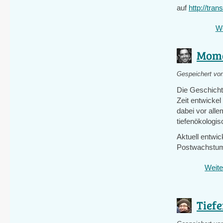
auf
http://tra
We
Momo
Gespeichert vo
Die Geschichte
Zeit entwickel
dabei vor alle
tiefenökologis
Aktuell entwi
Postwachstums
Weite
Tief