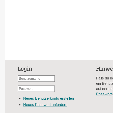
Login
Hinwe
Benutzername
Falls du b
oder
ein Benutz
Passwort
E-
auf der ne
*
Mail-
Passwort
Neues Benutzerkonto erstellen
Adresse
Neues Passwort anfordern
*
CAPTCHA