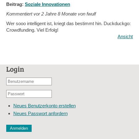
Beitrag:
Soziale Innovationen
Kommentiert vor
2 Jahre 8 Monate von fwulf
Wer sooo intelligent ist, kriegt das bestimmt hin. Duckduckgo:
Crowdfunding. Viel Erfolg!
Ansicht
Login
Benutzername
oder
Passwort
E-
*
Mail-
Neues Benutzerkonto erstellen
Adresse
Neues Passwort anfordern
*
CAPTCHA
Diese Sicherheitsfrage überprüft, ob Sie ein menschlicher Besu
verhindert automatisches Spamming.