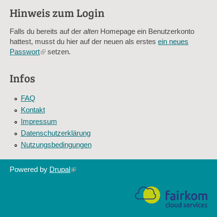
Hinweis zum Login
Sag mir nicht, wie viele Sternlein stehen
Falls du bereits auf der
alten
Homepage ein Benutzerkonto
hattest, musst du hier auf der neuen als erstes
ein neues
Passwort
(link
setzen.
is
external)
Infos
FAQ
Kontakt
Impressum
Datenschutzerklärung
Nutzungsbedingungen
Powered by
Drupal
(link
is
external)