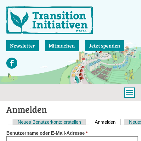
Direkt
zum
Inhalt
Newsletter
Mitmachen
Jetzt spenden
Anmelden
Neues Benutzerkonto erstellen
Anmelden
(aktiver Reit
Neues
Haupt-
Benutzername oder E-Mail-Adresse
*
Reiter