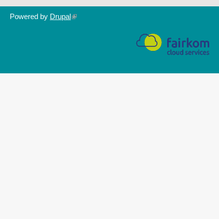
Powered by
Drupal
(link
is
external)