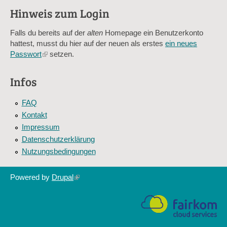
Hinweis zum Login
Sag mir nicht, wie viele Sternlein stehen
Falls du bereits auf der
alten
Homepage ein Benutzerkonto
hattest, musst du hier auf der neuen als erstes
ein neues
Passwort
(link
setzen.
is
external)
Infos
FAQ
Kontakt
Impressum
Datenschutzerklärung
Nutzungsbedingungen
Powered by
Drupal
(link
is
external)