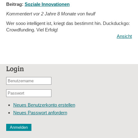
Beitrag:
Soziale Innovationen
Kommentiert vor
2 Jahre 8 Monate von fwulf
Wer sooo intelligent ist, kriegt das bestimmt hin. Duckduckgo:
Crowdfunding. Viel Erfolg!
Ansicht
Login
Benutzername
oder
Passwort
E-
*
Mail-
Neues Benutzerkonto erstellen
Adresse
Neues Passwort anfordern
*
CAPTCHA
Diese Sicherheitsfrage überprüft, ob Sie ein menschlicher Besu
verhindert automatisches Spamming.