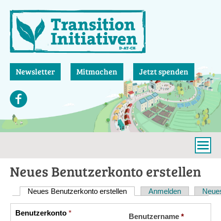
Direkt
zum
Inhalt
Newsletter
Mitmachen
Jetzt spenden
Neues Benutzerkonto erstellen
Neues Benutzerkonto erstellen
(aktiver Reiter)
Anmelden
Neues
Haupt-
Reiter
Benutzerkonto
*
Vertikale
Benutzername
*