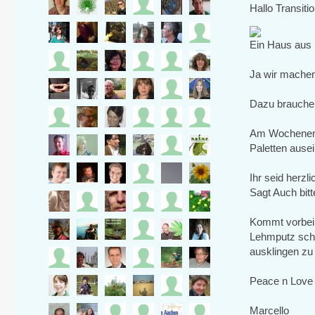
Hallo Transiti
Ein Haus aus 
Ja wir machen 
Dazu brauchen
Am Wochenend
Paletten ause
Ihr seid herz
Sagt Auch bitt
Kommt vorbei 
Lehmputz schm
ausklingen zu
Peace n Love
Marcello