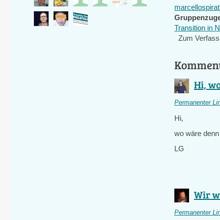
marcellospir
Gruppenzuge
Transition in
Zum Verfass
Kommen
Hi, w
Permanenter Li
Hi,
wo wäre denn d
LG
Wir w
Permanenter Li