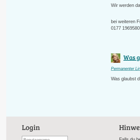
Wir werden d
bei weiteren F
0177 1969580
Was gl
Permanenter Li
Was glaubst d
Login
Hinwe
Benutzername
Falls du b