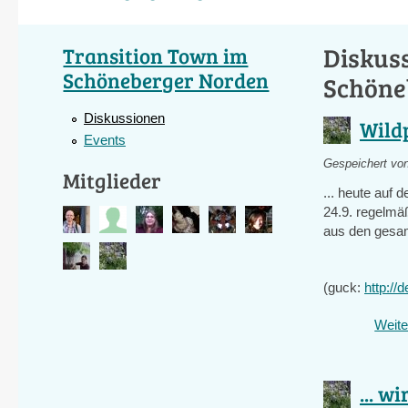
Diskus
Transition Town im
Schöneberger Norden
Schöne
Diskussionen
Wild
Events
Gespeichert vo
Mitglieder
... heute auf
24.9. regelm
aus den gesam
(guck:
http://
Weite
... 