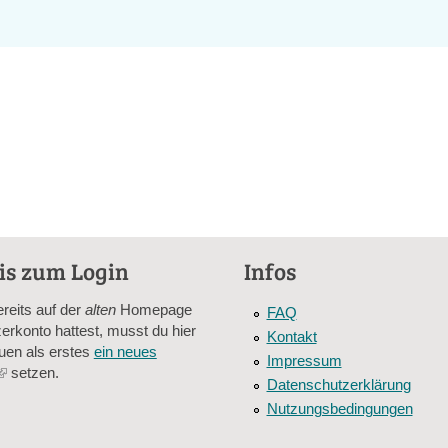
bisher
in
der
Transition
Initiative
Schöneberger
Norden
-
Protokolle
der
Treffen
is zum Login
Infos
ereits auf der
alten
Homepage
FAQ
erkonto hattest, musst du hier
Kontakt
uen als erstes
ein neues
Impressum
(link
setzen.
Datenschutzerklärung
is
Nutzungsbedingungen
external)