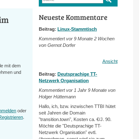
Suchformular
Neueste Kommentare
 im
Beitrag:
Linux-Stammtisch
Kommentiert vor
9 Monate 2 Wochen
von Gernot Dorfer
Ansicht
de mit dem
nehmen und
Beitrag:
Deutsprachige TT-
Netzwerk Organisation
Kommentiert vor
1 Jahr 9 Monate von
Holger Hüttemann
Hallo, ich, bzw. inzwischen TTBI hütet
nmelden
oder
seit Jahren die Domain
Registrieren
.
"transition.town", Kosten ca. €/J. 90.
Möchte die "Deutsprachige TT-
Netzwerk Organisation" evtl.
übernehmen, sonst wird sie zum