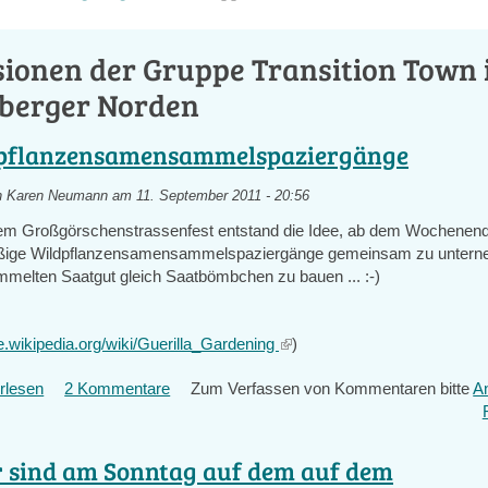
sionen der Gruppe Transition Town
berger Norden
pflanzensamensammelspaziergänge
n
Karen Neumann
am 11. September 2011 - 20:56
 dem Großgörschenstrassenfest entstand die Idee, ab dem Wochenen
äßige Wildpflanzensamensammelspaziergänge gemeinsam zu unter
melten Saatgut gleich Saatbömbchen zu bauen ... :-)
de.wikipedia.org/wiki/Guerilla_Gardening
(link
)
is
rlesen
über
2 Kommentare
Zum Verfassen von Kommentaren bitte
A
external)
Wildpflanzensamensammelspaziergänge
wir sind am Sonntag auf dem auf dem