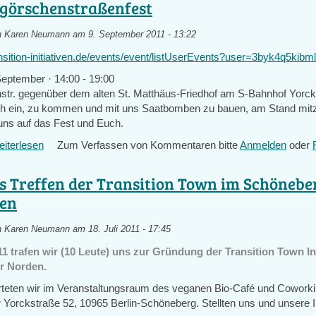
görschenstraßenfest
n
Karen Neumann
am 9. September 2011 - 13:22
ansition-initiativen.de/events/event/listUserEvents?user=3byk4q5kib
September ·
14:00
-
19:00
str. gegenüber dem alten
St. Matthäus-Friedhof am S-Bahnhof Yorck
ch ein, zu kommen und mit uns Saatbomben zu bauen, am Stand mit
 uns auf das Fest und Euch.
iterlesen
über
Zum Verfassen von Kommentaren bitte
Anmelden
oder
...
wir
es Treffen der Transition Town im Schönebe
sind
en
am
Sonntag
n
Karen Neumann
am 18. Juli 2011 - 17:45
auf
dem
1 trafen wir (10 Leute) uns zur Gründung der Transition Town Ini
auf
r Norden.
dem
rteten wir im Veranstaltungsraum des veganen Bio-Café und Cowork
Großgörschenstraßenfest
r Yorckstraße 52, 10965 Berlin-Schöneberg. Stellten uns und unsere 