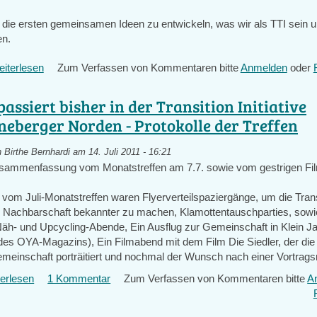
die ersten gemeinsamen Ideen zu entwickeln, was wir als TTI sein u
en.
iterlesen
über
Zum Verfassen von Kommentaren bitte
Anmelden
oder
erstes
Treffen
assiert bisher in der Transition Initiative
der
neberger Norden - Protokolle der Treffen
Transition
Town
n
Birthe Bernhardi
am 14. Juli 2011 - 16:21
im
usammenfassung vom Monatstreffen am 7.7. sowie vom gestrigen F
Schöneberger
Norden
vom Juli-Monatstreffen waren Flyerverteilspaziergänge, um die Trans
 der Nachbarschaft bekannter zu machen, Klamottentauschparties, sowi
äh- und Upcycling-Abende, Ein Ausflug zur Gemeinschaft in Klein J
es OYA-Magazins), Ein Filmabend mit dem Film Die Siedler, der die
meinschaft porträitiert und nochmal der Wunsch nach einer Vortrags
erlesen
über
1 Kommentar
Zum Verfassen von Kommentaren bitte
A
Was
passiert