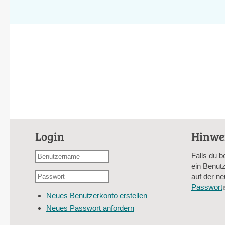
Login
Hinwe
Benutzername
Falls du b
oder
ein Benutz
Passwort
E-
auf der ne
*
Mail-
Passwort
Neues Benutzerkonto erstellen
Adresse
Neues Passwort anfordern
*
CAPTCHA