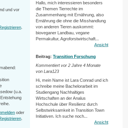
Hallo, mich interessieren besonders
die Themen Tierrechte im
nd und vor
Zusammenhang mit Ernährung, also
Ernährung die ohne die Misshandlung
von anderen Tieren auskommt:
Registrieren
.
bioveganer Landbau, vegane
Permakultur, Agroforstwirtschaft...
Ansicht
Beitrag:
Transition Forschung
Kommentiert vor
2 Jahre 4 Monate
ilmabend:
von Lara123
ition
Hi, mein Name ist Lara Conrad und ich
e
schreibe meine Bachelorarbeit im
asedow (u.a.
Studiengang Nachhaltiges
 Entstehung
Wirtschaften an der Analus
reihe.
Hochschule über Resilienz durch
Selbstwirksamkeit in Transition Town
nmelden
oder
Initiativen. Ich suche noch...
Registrieren
.
Ansicht