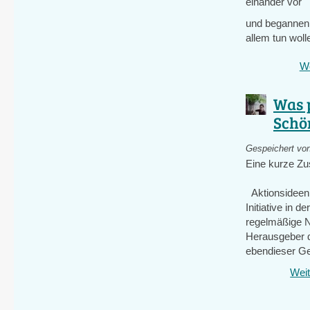
einander vor
und begannen 
allem tun woll
We
Was p
Schö
Gespeichert vo
Eine kurze Z
Aktionsideen 
Initiative in
regelmäßige N
Herausgeber d
ebendieser Ge
Weit