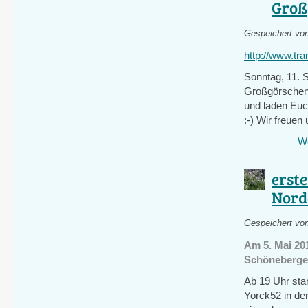
Groß
Gespeichert vo
http://www.tr
Sonntag, 11. 
Großgörschen
und laden Eu
:-) Wir freuen
We
erst
Nord
Gespeichert vo
Am 5. Mai 201
Schöneberge
Ab 19 Uhr sta
Yorck52 in de