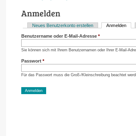
Anmelden
Neues Benutzerkonto erstellen
Anmelden
(akti
Haupt-
Benutzername oder E-Mail-Adresse
*
Reiter
Sie können sich mit Ihrem Benutzernamen oder Ihrer E-Mail-Adr
Passwort
*
Für das Passwort muss die Groß-/Kleinschreibung beachtet werd
CAPTCHA
Diese Sicherheitsfrage überprüft, ob Sie ein menschlich
verhindert automatisches Spamming.
Sag mir nicht, wie viele Sternlein stehen