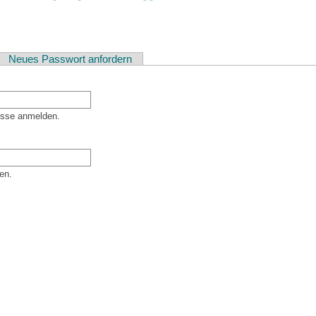
ver Reiter)
Neues Passwort anfordern
esse anmelden.
en.
er Besucher sind und