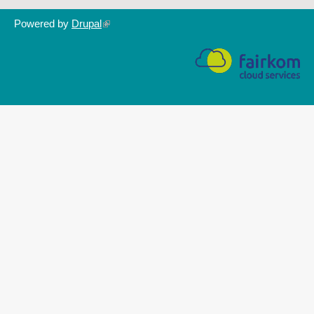
Powered by
Drupal
(link
is
external)