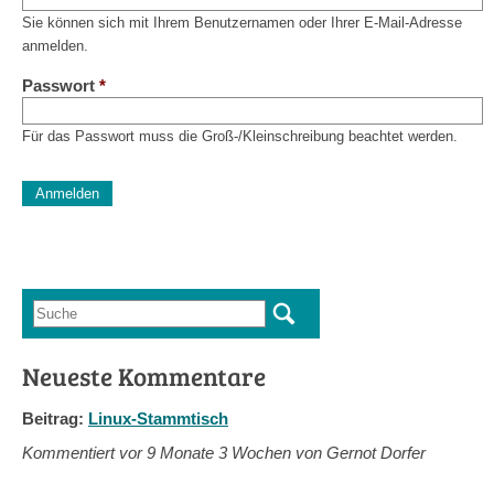
Sie können sich mit Ihrem Benutzernamen oder Ihrer E-Mail-Adresse
anmelden.
Passwort
*
Für das Passwort muss die Groß-/Kleinschreibung beachtet werden.
CAPTCHA
Diese Sicherheitsfrage überprüft, ob Sie ein menschlicher Besu
verhindert automatisches Spamming.
Sag mir nicht, wie viele Sternlein stehen
Suche
Suchformular
Neueste Kommentare
Beitrag:
Linux-Stammtisch
Kommentiert vor
9 Monate 3 Wochen von Gernot Dorfer