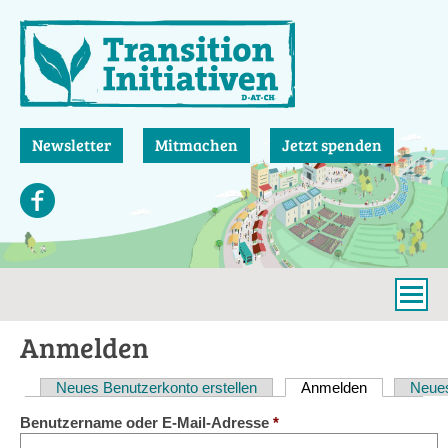
Direkt
zum
Inhalt
Newsletter
Mitmachen
Jetzt spenden
Anmelden
Neues Benutzerkonto erstellen
Anmelden
(aktiver Reit
Neues
Haupt-
Benutzername oder E-Mail-Adresse
*
Reiter