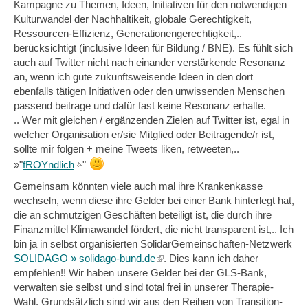
Kampagne zu Themen, Ideen, Initiativen für den notwendigen
Kulturwandel der Nachhaltikeit, globale Gerechtigkeit,
Ressourcen-Effizienz, Generationengerechtigkeit,..
berücksichtigt (inclusive Ideen für Bildung / BNE). Es fühlt sich
auch auf Twitter nicht nach einander verstärkende Resonanz
an, wenn ich gute zukunftsweisende Ideen in den dort
ebenfalls tätigen Initiativen oder den unwissenden Menschen
passend beitrage und dafür fast keine Resonanz erhalte.
.. Wer mit gleichen / ergänzenden Zielen auf Twitter ist, egal in
welcher Organisation er/sie Mitglied oder Beitragende/r ist,
sollte mir folgen + meine Tweets liken, retweeten,..
(link
»"
fROYndlich
"
is
Gemeinsam könnten viele auch mal ihre Krankenkasse
external)
wechseln, wenn diese ihre Gelder bei einer Bank hinterlegt hat,
die an schmutzigen Geschäften beteiligt ist, die durch ihre
Finanzmittel Klimawandel fördert, die nicht transparent ist,.. Ich
bin ja in selbst organisierten SolidarGemeinschaften-Netzwerk
SOLIDAGO » solidago-bund.de
(link
. Dies kann ich daher
empfehlen!! Wir haben unsere Gelder bei der GLS-Bank,
is
verwalten sie selbst und sind total frei in unserer Therapie-
external)
Wahl. Grundsätzlich sind wir aus den Reihen von Transition-