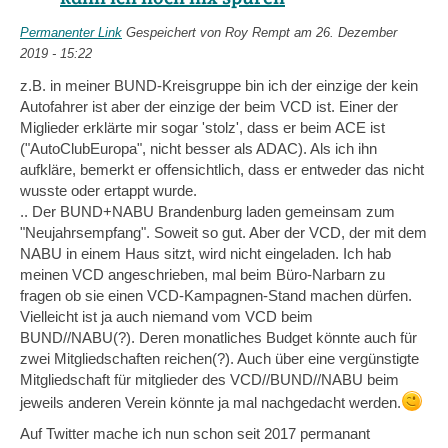
Permanenter Link
Gespeichert von
Roy Rempt
am 26. Dezember
2019 - 15:22
z.B. in meiner BUND-Kreisgruppe bin ich der einzige der kein
Autofahrer ist aber der einzige der beim VCD ist. Einer der
Miglieder erklärte mir sogar 'stolz', dass er beim ACE ist
("AutoClubEuropa", nicht besser als ADAC). Als ich ihn
aufkläre, bemerkt er offensichtlich, dass er entweder das nicht
wusste oder ertappt wurde.
.. Der BUND+NABU Brandenburg laden gemeinsam zum
"Neujahrsempfang". Soweit so gut. Aber der VCD, der mit dem
NABU in einem Haus sitzt, wird nicht eingeladen. Ich hab
meinen VCD angeschrieben, mal beim Büro-Narbarn zu
fragen ob sie einen VCD-Kampagnen-Stand machen dürfen.
Vielleicht ist ja auch niemand vom VCD beim
BUND//NABU(?). Deren monatliches Budget könnte auch für
zwei Mitgliedschaften reichen(?). Auch über eine vergünstigte
Mitgliedschaft für mitglieder des VCD//BUND//NABU beim
jeweils anderen Verein könnte ja mal nachgedacht werden.
Auf Twitter mache ich nun schon seit 2017 permanant