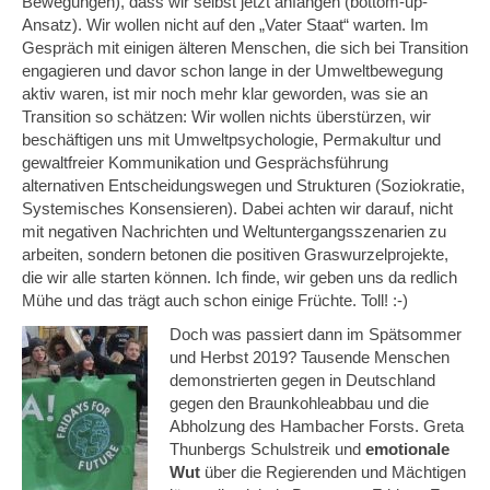
Bewegungen), dass wir selbst jetzt anfangen (bottom-up-
Ansatz). Wir wollen nicht auf den „Vater Staat“ warten. Im
Gespräch mit einigen älteren Menschen, die sich bei Transition
engagieren und davor schon lange in der Umweltbewegung
aktiv waren, ist mir noch mehr klar geworden, was sie an
Transition so schätzen: Wir wollen nichts überstürzen, wir
beschäftigen uns mit Umweltpsychologie, Permakultur und
gewaltfreier Kommunikation und Gesprächsführung
alternativen Entscheidungswegen und Strukturen (Soziokratie,
Systemisches Konsensieren). Dabei achten wir darauf, nicht
mit negativen Nachrichten und Weltuntergangsszenarien zu
arbeiten, sondern betonen die positiven Graswurzelprojekte,
die wir alle starten können. Ich finde, wir geben uns da redlich
Mühe und das trägt auch schon einige Früchte. Toll! :-)
Doch was passiert dann im Spätsommer
und Herbst 2019? Tausende Menschen
demonstrierten gegen in Deutschland
gegen den Braunkohleabbau und die
Abholzung des Hambacher Forsts. Greta
Thunbergs Schulstreik und
emotionale
Wut
über die Regierenden und Mächtigen