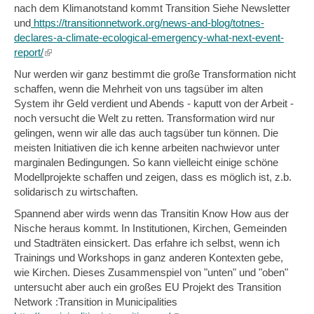
nach dem Klimanotstand kommt Transition Siehe Newsletter
und
https://transitionnetwork.org/news-and-blog/totnes-
declares-a-climate-ecological-emergency-what-next-event-
report/
(link
is
Nur werden wir ganz bestimmt die große Transformation nicht
external)
schaffen, wenn die Mehrheit von uns tagsüber im alten
System ihr Geld verdient und Abends - kaputt von der Arbeit -
noch versucht die Welt zu retten. Transformation wird nur
gelingen, wenn wir alle das auch tagsüber tun können. Die
meisten Initiativen die ich kenne arbeiten nachwievor unter
marginalen Bedingungen. So kann vielleicht einige schöne
Modellprojekte schaffen und zeigen, dass es möglich ist, z.b.
solidarisch zu wirtschaften.
Spannend aber wirds wenn das Transitin Know How aus der
Nische heraus kommt. In Institutionen, Kirchen, Gemeinden
und Stadträten einsickert. Das erfahre ich selbst, wenn ich
Trainings und Workshops in ganz anderen Kontexten gebe,
wie Kirchen. Dieses Zusammenspiel von "unten" und "oben"
untersucht aber auch ein großes EU Projekt des Transition
Network :Transition in Municipalities