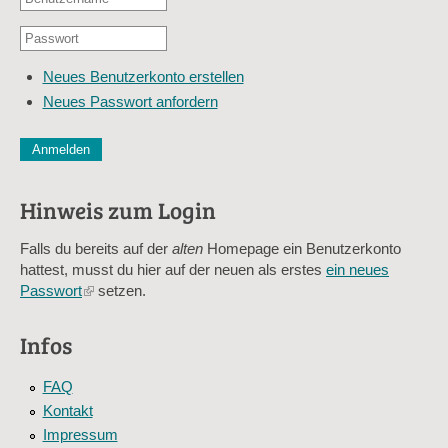
oder
Passwort
E-
*
Mail-
Neues Benutzerkonto erstellen
Adresse
Neues Passwort anfordern
*
CAPTCHA
Diese Sicherheitsfrage überprüft, ob Sie ein menschlicher Besu
verhindert automatisches Spamming.
Hinweis zum Login
Sag mir nicht, wie viele Sternlein stehen
Falls du bereits auf der
alten
Homepage ein Benutzerkonto
hattest, musst du hier auf der neuen als erstes
ein neues
Passwort
(link
setzen.
is
external)
Infos
FAQ
Kontakt
Impressum