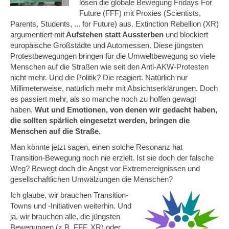
lösen die globale Bewegung Fridays For
Future (FFF) mit Proxies (Scientists,
Parents, Students, ... for Future) aus. Extinction Rebellion (XR)
argumentiert mit
Aufstehen statt Aussterben
und blockiert
europäische Großstädte und Automessen. Diese jüngsten
Protestbewegungen bringen für die Umweltbewegung so viele
Menschen auf die Straßen wie seit den Anti-AKW-Protesten
nicht mehr. Und die Politik? Die reagiert. Natürlich nur
Millimeterweise, natürlich mehr mit Absichtserklärungen. Doch
es passiert mehr, als so manche noch zu hoffen gewagt
haben.
Wut und Emotionen, von denen wir gedacht haben,
die sollten spärlich eingesetzt werden, bringen die
Menschen auf die Straße.
Man könnte jetzt sagen, einen solche Resonanz hat
Transition-Bewegung noch nie erzielt. Ist sie doch der falsche
Weg? Bewegt doch die Angst vor Extremereignissen und
gesellschaftlichen Umwälzungen die Menschen?
Ich glaube, wir brauchen Transition-
Towns und -Initiativen weiterhin. Und
ja, wir brauchen alle, die jüngsten
Bewegungen (z.B. FFF, XR) oder