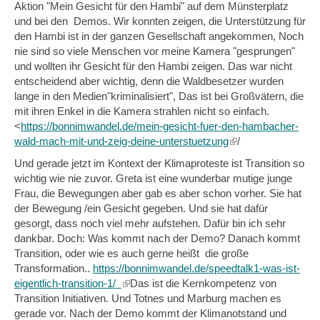
Aktion "Mein Gesicht für den Hambi" auf dem Münsterplatz
und bei den Demos. Wir konnten zeigen, die Unterstützung für
den Hambi ist in der ganzen Gesellschaft angekommen, Noch
nie sind so viele Menschen vor meine Kamera "gesprungen"
und wollten ihr Gesicht für den Hambi zeigen. Das war nicht
entscheidend aber wichtig, denn die Waldbesetzer wurden
lange in den Medien"kriminalisiert", Das ist bei Großvätern, die
mit ihren Enkel in die Kamera strahlen nicht so einfach.
<
https://bonnimwandel.de/mein-gesicht-fuer-den-hambacher-
wald-mach-mit-und-zeig-deine-unterstuetzung
(link
/
is
Und gerade jetzt im Kontext der Klimaproteste ist Transition so
external)
wichtig wie nie zuvor. Greta ist eine wunderbar mutige junge
Frau, die Bewegungen aber gab es aber schon vorher. Sie hat
der Bewegung /ein Gesicht gegeben. Und sie hat dafür
gesorgt, dass noch viel mehr aufstehen. Dafür bin ich sehr
dankbar. Doch: Was kommt nach der Demo? Danach kommt
Transition, oder wie es auch gerne heißt die große
Transformation..
https://bonnimwandel.de/speedtalk1-was-ist-
eigentlich-transition-1/
(link
Das ist die Kernkompetenz von
Transition Initiativen. Und Totnes und Marburg machen es
is
gerade vor. Nach der Demo kommt der Klimanotstand und
external)