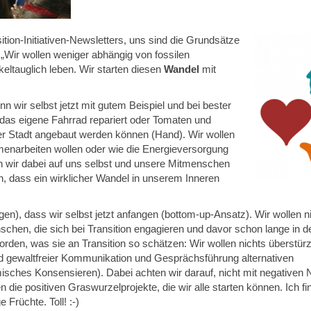
ition-Initiativen-Newsletters, uns sind die Grundsätze
 „Wir wollen weniger abhängig von fossilen
eltauglich leben. Wir starten diesen
Wandel
mit
 wir selbst jetzt mit gutem Beispiel und bei bester
das eigene Fahrrad repariert oder Tomaten und
der Stadt angebaut werden können (Hand). Wir wollen
enarbeiten wollen oder wie die Energieversorgung
n wir dabei auf uns selbst und unsere Mitmenschen
, dass ein wirklicher Wandel in unserem Inneren
), dass wir selbst jetzt anfangen (bottom-up-Ansatz). Wir wollen ni
schen, die sich bei Transition engagieren und davor schon lange in d
den, was sie an Transition so schätzen: Wir wollen nichts überstürz
d gewaltfreier Kommunikation und Gesprächsführung alternativen
sches Konsensieren). Dabei achten wir darauf, nicht mit negativen 
ie positiven Graswurzelprojekte, die wir alle starten können. Ich fin
Früchte. Toll! :-)