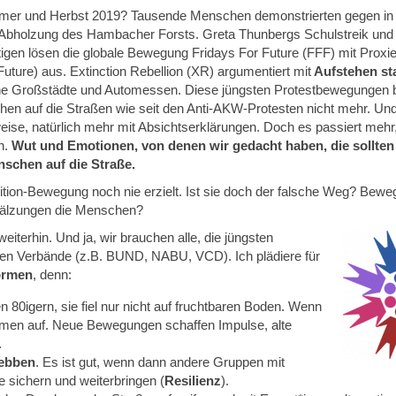
mer und Herbst 2019? Tausende Menschen demonstrierten gegen in
Abholzung des Hambacher Forsts. Greta Thunbergs Schulstreik un
gen lösen die globale Bewegung Fridays For Future (FFF) mit Proxi
r Future) aus. Extinction Rebellion (XR) argumentiert mit
Aufstehen sta
he Großstädte und Automessen. Diese jüngsten Protestbewegungen b
n auf die Straßen wie seit den Anti-AKW-Protesten nicht mehr. Und 
rweise, natürlich mehr mit Absichtserklärungen. Doch es passiert mehr,
n.
Wut und Emotionen, von denen wir gedacht haben, die sollten 
nschen auf die Straße.
tion-Bewegung noch nie erzielt. Ist sie doch der falsche Weg? Beweg
wälzungen die Menschen?
eiterhin. Und ja, wir brauchen alle, die jüngsten
en Verbände (z.B. BUND, NABU, VCD). Ich plädiere für
ormen
, denn:
n 80igern, sie fiel nur nicht auf fruchtbaren Boden. Wenn
Samen auf. Neue Bewegungen schaffen Impulse, alte
.
bebben
. Es ist gut, wenn dann andere Gruppen mit
 sichern und weiterbringen (
Resilienz
).