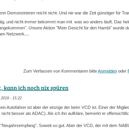
enn Demonstrieren reicht nicht. Und nie war die Zeit günstiger für Tran
fältig, und nicht immer bekommt man mit was wo anders läuft. Das heiß
 Mitte angekommen". Unsere Aktion "Mein Gesicht für den Hambi" wurde 
hen Netzwerk....
Zum Verfassen von Kommentaren bitte
Anmelden
oder
, kann ich noch nix spüren
2019 - 15:22
in Autofahrer ist aber der einzige der beim VCD ist. Einer der Miglied
nicht besser als ADAC). Als ich ihn aufkläre, bemerkt er offensichtli
eujahrsempfang". Soweit so gut. Aber der VCD, der mit dem NABU