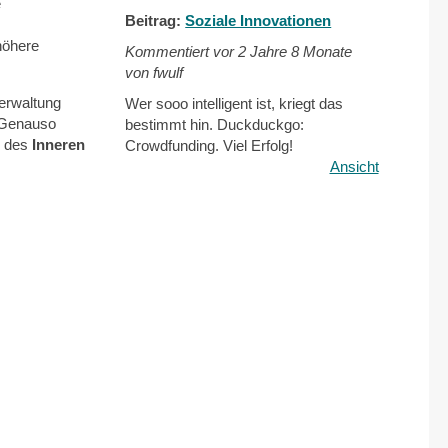
e
Beitrag:
Soziale Innovationen
höhere
Kommentiert vor
2 Jahre 8 Monate
von fwulf
verwaltung
Wer sooo intelligent ist, kriegt das
. Genauso
bestimmt hin. Duckduckgo:
e des
Inneren
Crowdfunding. Viel Erfolg!
Ansicht