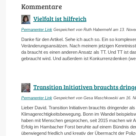
Kommentare
Vielfalt ist hilfreich
Permanenter Link
Gespeichert von
Ruth Habermehl
am 13. Novem
Danke für den Artikel. Sehe ich auch so. Ein so komplexes
Veränderungsansätzen. Nach meinem jetzigen Kenntnisstan
da braucht es einen anderen Ansatz als TT. Und TT ist da
gebraucht wird. Und außerdem ist Konkurrenzdenken (wer is
Transition Initiativen brauchts dring
Permanenter Link
Gespeichert von
Gesa Maschkowski
am 16. No
Lieber David. Transition Initiativen brauchts dringender als
Klimagerechtigkeitsbewegung. Bonn im Wandel beispielswei
haben mit Menschen gesprochen, seit 2015 machen wir Akti
Erfolg im Hambacher Forst beruhte auf einem Bündnis der 
überwiegend friedlich und kreativ der Übermacht der Pol