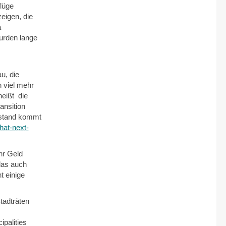
lüge
eigen, die
a
urden lange
u, die
 viel mehr
eißt die
ansition
tstand kommt
hat-next-
hr Geld
 das auch
t einige
tadträten
palities