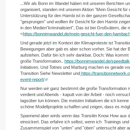
...Wir als Bonn im Wandel haben mit unseren Berichten u
organisiert, standen mit unseren Aktion "Mein Gesicht fü
Unterstützung für den Hambi ist in der ganzen Gesellsc
"gesprungen" und wollten ihr Gesicht für den Hambi zeige
in den Medien"kriminalisiert", Das ist bei Großvätern, die 
<
https://bonnimwandel.de/mein-gesicht-fuer-den-hambach
Und gerade jetzt im Kontext der Klimaproteste ist Transiti
Bewegungen aber gab es aber schon vorher. Sie hat der B
aufstehen. Dafür bin ich sehr dankbar. Doch: Was kommt
große Transformation..
https://bonnimwandel.de/speedtalk1
Initiativen. Und Totnes und Marburg machen es gerade 
Transition Siehe Newsletter und
https://transitionnetwork
event-report/
(link
is
Nur werden wir ganz bestimmt die große Transformation ni
external)
verdient und Abends - kaputt von der Arbeit - noch versuch
tagsüber tun können. Die meisten Initiativen die ich kenn
schöne Modellprojekte schaffen und zeigen, dass es möglich
Spannend aber wirds wenn das Transitin Know How aus de
einsickert. Das erfahre ich selbst, wenn ich Trainings u
Zusammenspiel von "unten" und "oben" untersucht aber auc