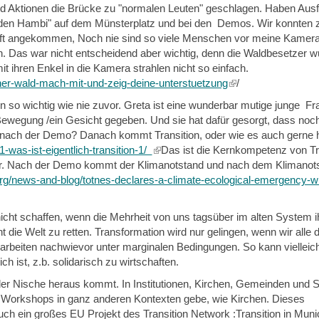
nd Aktionen die Brücke zu "normalen Leuten" geschlagen. Haben Ausf
r den Hambi" auf dem Münsterplatz und bei den Demos. Wir konnten z
haft angekommen, Noch nie sind so viele Menschen vor meine Kamer
n. Das war nicht entscheidend aber wichtig, denn die Waldbesetzer w
mit ihren Enkel in die Kamera strahlen nicht so einfach.
er-wald-mach-mit-und-zeig-deine-unterstuetzung
(link
/
is
on so wichtig wie nie zuvor. Greta ist eine wunderbar mutige junge Fra
external)
ewegung /ein Gesicht gegeben. Und sie hat dafür gesorgt, dass noch
 nach der Demo? Danach kommt Transition, oder wie es auch gerne h
-was-ist-eigentlich-transition-1/
(link
Das ist die Kernkompetenz von Tr
vor. Nach der Demo kommt der Klimanotstand und nach dem Klimano
is
.org/news-and-blog/totnes-declares-a-climate-ecological-emergency-w
external)
cht schaffen, wenn die Mehrheit von uns tagsüber im alten System i
t die Welt zu retten. Transformation wird nur gelingen, wenn wir alle
e arbeiten nachwievor unter marginalen Bedingungen. So kann vielleich
 ist, z.b. solidarisch zu wirtschaften.
r Nische heraus kommt. In Institutionen, Kirchen, Gemeinden und S
nd Workshops in ganz anderen Kontexten gebe, wie Kirchen. Dieses
h ein großes EU Projekt des Transition Network :Transition in Munici