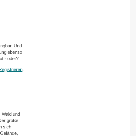
ingbar. Und
rung ebenso
ut - oder?
Registrieren
.
m Wald und
Der große
n sich
 Gelände,