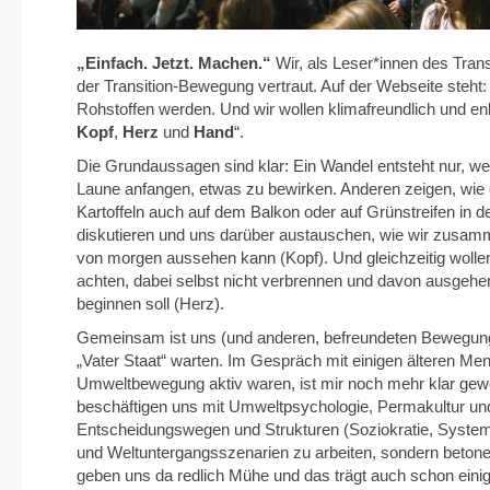
„Einfach. Jetzt. Machen.“
Wir, als Leser*innen des Trans
der Transition-Bewegung vertraut. Auf der Webseite steht:
Rohstoffen werden. Und wir wollen klimafreundlich und enk
Kopf
,
Herz
und
Hand
“.
Die Grundaussagen sind klar: Ein Wandel entsteht nur, wenn
Laune anfangen, etwas zu bewirken. Anderen zeigen, wie 
Kartoffeln auch auf dem Balkon oder auf Grünstreifen in 
diskutieren und uns darüber austauschen, wie wir zusamm
von morgen aussehen kann (Kopf). Und gleichzeitig wolle
achten, dabei selbst nicht verbrennen und davon ausgehen
beginnen soll (Herz).
Gemeinsam ist uns (und anderen, befreundeten Bewegungen
„Vater Staat“ warten. Im Gespräch mit einigen älteren Men
Umweltbewegung aktiv waren, ist mir noch mehr klar gewor
beschäftigen uns mit Umweltpsychologie, Permakultur un
Entscheidungswegen und Strukturen (Soziokratie, Systemi
und Weltuntergangsszenarien zu arbeiten, sondern betonen d
geben uns da redlich Mühe und das trägt auch schon einige 