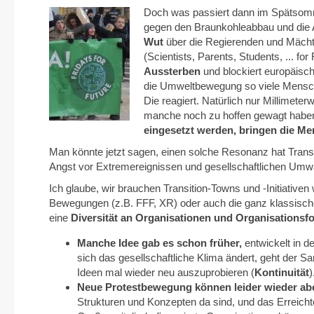
Doch was passiert dann im Spätsom
gegen den Braunkohleabbau und die 
Wut
über die Regierenden und Mächti
(Scientists, Parents, Students, ... fo
Aussterben
und blockiert europäisc
die Umweltbewegung so viele Mensche
Die reagiert. Natürlich nur Millimete
manche noch zu hoffen gewagt habe
eingesetzt werden, bringen die Me
Man könnte jetzt sagen, einen solche Resonanz hat Transi
Angst vor Extremereignissen und gesellschaftlichen Um
Ich glaube, wir brauchen Transition-Towns und -Initiativen w
Bewegungen (z.B. FFF, XR) oder auch die ganz klassisch
eine
Diversität an Organisationen und Organisationsf
Manche Idee gab es schon früher,
entwickelt in de
sich das gesellschaftliche Klima ändert, geht der 
Ideen mal wieder neu auszuprobieren (
Kontinuität
)
Neue Protestbewegung können leider wieder a
Strukturen und Konzepten da sind, und das Erreichte