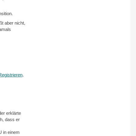
sition.
t aber nicht,
damals
Registrieren
.
er erklärte
ch, dass er
 in einem