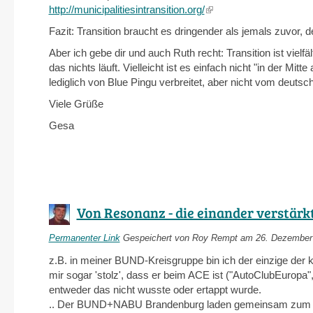
http://municipalitiesintransition.org/
(link
is
Fazit: Transition braucht es dringender als jemals zuvor, d
external)
Aber ich gebe dir und auch Ruth recht: Transition ist viel
das nichts läuft. Vielleicht ist es einfach nicht "in der
lediglich von Blue Pingu verbreitet, aber nicht vom deutsc
Viele Grüße
Gesa
Von Resonanz - die einander verstärkt
Permanenter Link
Gespeichert von
Roy Rempt
am 26. Dezember 
z.B. in meiner BUND-Kreisgruppe bin ich der einzige der ke
mir sogar 'stolz', dass er beim ACE ist ("AutoClubEuropa", 
entweder das nicht wusste oder ertappt wurde.
.. Der BUND+NABU Brandenburg laden gemeinsam zum "N