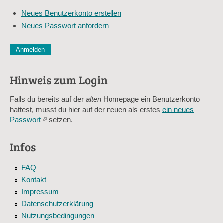
*
Mail-
Neues Benutzerkonto erstellen
Adresse
Neues Passwort anfordern
*
CAPTCHA
Diese Sicherheitsfrage überprüft, ob Sie ein menschlicher Besu
verhindert automatisches Spamming.
Hinweis zum Login
Sag mir nicht, wie viele Sternlein stehen
Falls du bereits auf der
alten
Homepage ein Benutzerkonto
hattest, musst du hier auf der neuen als erstes
ein neues
Passwort
(link
setzen.
is
external)
Infos
FAQ
Kontakt
Impressum
Datenschutzerklärung
Nutzungsbedingungen