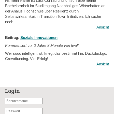
Hi, mein Name ist Lara Conrad und ich schreibe meine
Bachelorarbeit im Studiengang Nachhaltiges Wirtschaften an
der Analus Hochschule über Resilienz durch
Selbstwirksamkeit in Transition Town Initiativen. Ich suche
noch...
Ansicht
Beitrag:
Soziale Innovationen
Kommentiert vor
2 Jahre 8 Monate von fwulf
Wer sooo intelligent ist, kriegt das bestimmt hin. Duckduckgo:
Crowdfunding. Viel Erfolg!
Ansicht
Login
Benutzername
oder
Passwort
E-