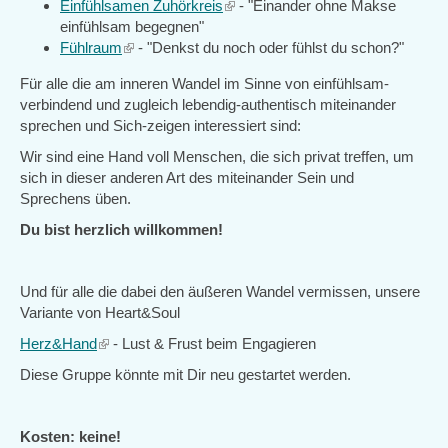
Einfühlsamen Zuhörkreis
(link
- "Einander ohne Makse
einfühlsam begegnen"
is
Fühlraum
(link
- "Denkst du noch oder fühlst du schon?"
external)
is
Für alle die am inneren Wandel im Sinne von einfühlsam-
external)
verbindend und zugleich lebendig-authentisch miteinander
sprechen und Sich-zeigen interessiert sind:
Wir sind eine Hand voll Menschen, die sich privat treffen, um
sich in dieser anderen Art des miteinander Sein und
Sprechens üben.
Du bist herzlich willkommen!
Und für alle die dabei den äußeren Wandel vermissen, unsere
Variante von Heart&Soul
Herz&Hand
(link
- Lust & Frust beim Engagieren
is
Diese Gruppe könnte mit Dir neu gestartet werden.
external)
Kosten: keine!