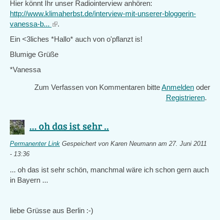
Hier könnt Ihr unser Radiointerview anhören:
is
http://www.klimaherbst.de/interview-mit-unserer-bloggerin-
external)
vanessa-b...
(link
.
is
Ein <3liches *Hallo* auch von o'pflanzt is!
external)
Blumige Grüße
*Vanessa
Zum Verfassen von Kommentaren bitte
Anmelden
oder
Registrieren
.
... oh das ist sehr ..
Permanenter Link
Gespeichert von
Karen Neumann
am 27. Juni 2011
- 13:36
... oh das ist sehr schön, manchmal wäre ich schon gern auch
in Bayern ...
liebe Grüsse aus Berlin :-)