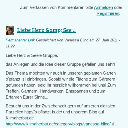
Zum Verfassen von Kommentaren bitte
Anmelden
oder
Registrieren
.
Liebe Herz &amp; See ..
Permanenter Link
Gespeichert von
Vanessa Blind
am 27. Juni 2011 -
11:22
Liebe Herz & Seele Gruppe,
das Anliegen und die Idee dieser Gruppe gefallen uns sehr!
Das Thema möchten wir auch in unseren geplanten Garten
o'pfanzt is! einbringen. Sobald wir die Fläche zum Gärtnern
gefunden haben, seid Ihr herzlich willkommen bei uns! Zum
Treffen, Gärtnern, Handwerken, Entspannen und zum
Erfahren Eurer Sinne...
Besucht uns in der Zwischenzeit gern auf unseren digitalen
Parzellen http://o-pflanzt-is.de/ und unserem Blog auf
Klimaherbst.de
http://www.klimaherbst.de/category/blogs/vanessa-blind/
(link
.