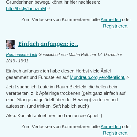
Gründerinnen bewegt, könnt ihr hier nachlesen:
http://bit.ly/1inhzmM
(link
is
Zum Verfassen von Kommentaren bitte
Anmelden
oder
external)
Registrieren
.
Einfach anfangen: ic ..
Permanenter Link
Gespeichert von
Martin Roth
am 13. Dezember
2013 - 13:31
Einfach anfangen: ich habe diesen Herbst viele Äpfel
gesammelt und Fundstellen auf
Mundraub.org veröffentlicht.
(link
is
Jetzt suche ich Leute im Raum Bielefeld, die helfen beim
extern
verarbeiten, z. b Apfelringe trockenen (geht ganz einfach auf
einer Stange aufgefädelt über der Heizung) verteilen und
aufessen. (und trinken, Saft hab ich auch)
Also: Kontakt aufnehmen und ran an die Äppel :)
Zum Verfassen von Kommentaren bitte
Anmelden
oder
Registrieren
.