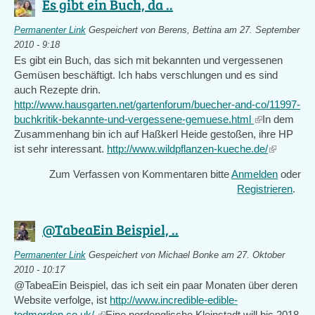
Es gibt ein Buch, da ..
Permanenter Link
Gespeichert von
Berens, Bettina
am 27. September
2010 - 9:18
Es gibt ein Buch, das sich mit bekannten und vergessenen
Gemüsen beschäftigt. Ich habs verschlungen und es sind
auch Rezepte drin.
http://www.hausgarten.net/gartenforum/buecher-and-co/11997-
buchkritik-bekannte-und-vergessene-gemuese.html
(link
In dem
Zusammenhang bin ich auf Haßkerl Heide gestoßen, ihre HP
is
ist sehr interessant.
http://www.wildpflanzen-kueche.de/
external)
(link
is
Zum Verfassen von Kommentaren bitte
Anmelden
oder
external)
Registrieren
.
@TabeaEin Beispiel, ..
Permanenter Link
Gespeichert von
Michael Bonke
am 27. Oktober
2010 - 10:17
@TabeaEin Beispiel, das ich seit ein paar Monaten über deren
Website verfolge, ist
http://www.incredible-edible-
todmorden.co.uk/
(link
Eine nordenglische Kleinstadt will bis 2018