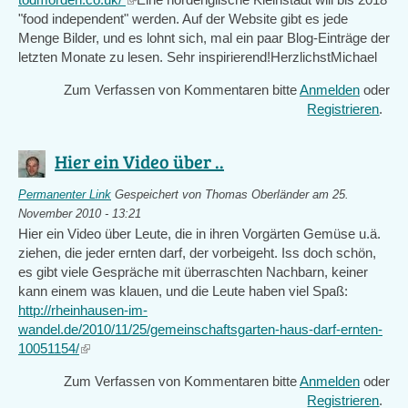
"food independent" werden. Auf der Website gibt es jede
is
Menge Bilder, und es lohnt sich, mal ein paar Blog-Einträge der
external)
letzten Monate zu lesen. Sehr inspirierend!HerzlichstMichael
Zum Verfassen von Kommentaren bitte
Anmelden
oder
Registrieren
.
Hier ein Video über ..
Permanenter Link
Gespeichert von
Thomas Oberländer
am 25.
November 2010 - 13:21
Hier ein Video über Leute, die in ihren Vorgärten Gemüse u.ä.
ziehen, die jeder ernten darf, der vorbeigeht. Iss doch schön,
es gibt viele Gespräche mit überraschten Nachbarn, keiner
kann einem was klauen, und die Leute haben viel Spaß:
http://rheinhausen-im-
wandel.de/2010/11/25/gemeinschaftsgarten-haus-darf-ernten-
10051154/
(link
is
Zum Verfassen von Kommentaren bitte
Anmelden
oder
external)
Registrieren
.