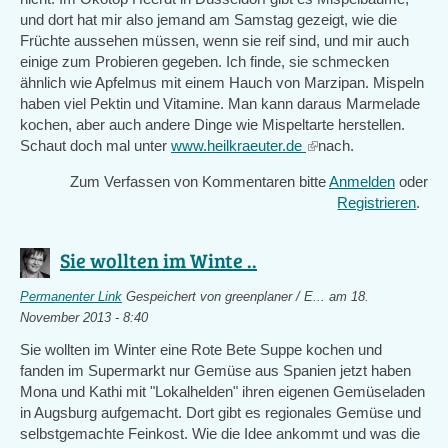
und dort hat mir also jemand am Samstag gezeigt, wie die
Früchte aussehen müssen, wenn sie reif sind, und mir auch
einige zum Probieren gegeben. Ich finde, sie schmecken
ähnlich wie Apfelmus mit einem Hauch von Marzipan. Mispeln
haben viel Pektin und Vitamine. Man kann daraus Marmelade
kochen, aber auch andere Dinge wie Mispeltarte herstellen.
Schaut doch mal unter
www.heilkraeuter.de
(link
nach.
is
Zum Verfassen von Kommentaren bitte
Anmelden
oder
external)
Registrieren
.
Sie wollten im Winte ..
Permanenter Link
Gespeichert von
greenplaner / E...
am 18.
November 2013 - 8:40
Sie wollten im Winter eine Rote Bete Suppe kochen und
fanden im Supermarkt nur Gemüse aus Spanien jetzt haben
Mona und Kathi mit "Lokalhelden" ihren eigenen Gemüseladen
in Augsburg aufgemacht. Dort gibt es regionales Gemüse und
selbstgemachte Feinkost. Wie die Idee ankommt und was die