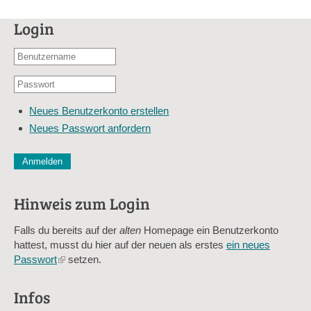
Login
Benutzername
oder
Passwort
E-
*
Mail-
Neues Benutzerkonto erstellen
Adresse
Neues Passwort anfordern
*
CAPTCHA
Diese Sicherheitsfrage überprüft, ob Sie ein menschlicher Besu
verhindert automatisches Spamming.
Hinweis zum Login
Sag mir nicht, wie viele Sternlein stehen
Falls du bereits auf der
alten
Homepage ein Benutzerkonto
hattest, musst du hier auf der neuen als erstes
ein neues
Passwort
(link
setzen.
is
external)
Infos