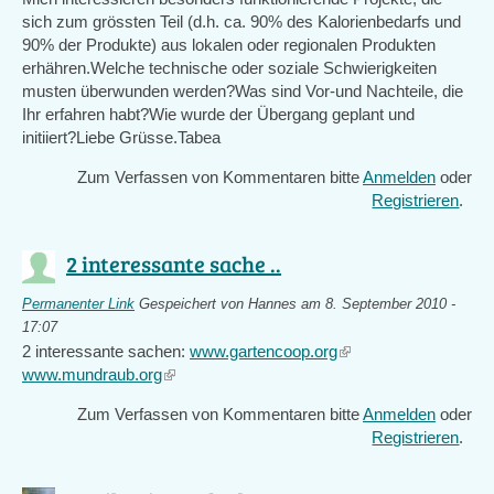
sich zum grössten Teil (d.h. ca. 90% des Kalorienbedarfs und
90% der Produkte) aus lokalen oder regionalen Produkten
erhähren.Welche technische oder soziale Schwierigkeiten
musten überwunden werden?Was sind Vor-und Nachteile, die
Ihr erfahren habt?Wie wurde der Übergang geplant und
initiiert?Liebe Grüsse.Tabea
Zum Verfassen von Kommentaren bitte
Anmelden
oder
Registrieren
.
2 interessante sache ..
Permanenter Link
Gespeichert von
Hannes
am 8. September 2010 -
17:07
2 interessante sachen:
www.gartencoop.org
(link
www.mundraub.org
(link
is
is
external)
Zum Verfassen von Kommentaren bitte
Anmelden
oder
external)
Registrieren
.