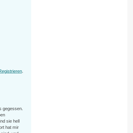
Registrieren
.
ss gegessen.
ben
d sie hell
rt hat mir