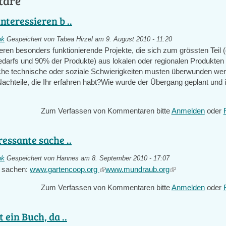
tare
nteressieren b ..
nk
Gespeichert von
Tabea Hirzel
am 9. August 2010 - 11:20
eren besonders funktionierende Projekte, die sich zum grössten Teil 
edarfs und 90% der Produkte) aus lokalen oder regionalen Produkten
che technische oder soziale Schwierigkeiten musten überwunden w
achteile, die Ihr erfahren habt?Wie wurde der Übergang geplant und in
Zum Verfassen von Kommentaren bitte
Anmelden
oder
ressante sache ..
nk
Gespeichert von
Hannes
am 8. September 2010 - 17:07
e sachen:
www.gartencoop.org
(link
www.mundraub.org
(link
is
is
Zum Verfassen von Kommentaren bitte
Anmelden
oder
external)
external)
t ein Buch, da ..