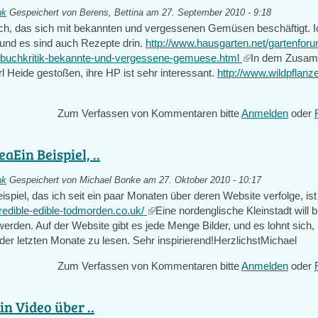
nk
Gespeichert von
Berens, Bettina
am 27. September 2010 - 9:18
uch, das sich mit bekannten und vergessenen Gemüsen beschäftigt. 
und es sind auch Rezepte drin.
http://www.hausgarten.net/gartenfor
-buchkritik-bekannte-und-vergessene-gemuese.html
(link
In dem Zusam
l Heide gestoßen, ihre HP ist sehr interessant.
http://www.wildpflanz
is
nk
external)
Zum Verfassen von Kommentaren bitte
Anmelden
oder
ernal)
Ein Beispiel, ..
nk
Gespeichert von
Michael Bonke
am 27. Oktober 2010 - 10:17
piel, das ich seit ein paar Monaten über deren Website verfolge, ist
credible-edible-todmorden.co.uk/
(link
Eine nordenglische Kleinstadt will 
erden. Auf der Website gibt es jede Menge Bilder, und es lohnt sich,
is
der letzten Monate zu lesen. Sehr inspirierend!HerzlichstMichael
external)
Zum Verfassen von Kommentaren bitte
Anmelden
oder
in Video über ..