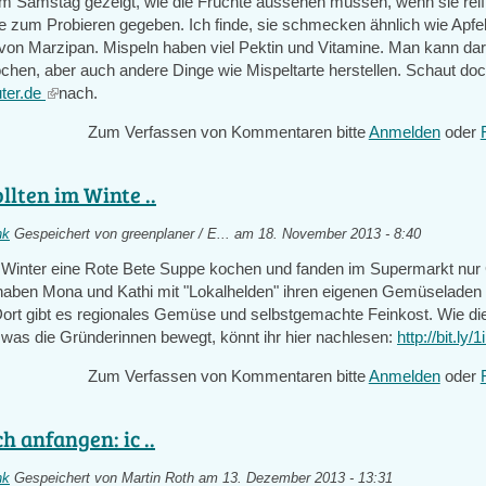
m Samstag gezeigt, wie die Früchte aussehen müssen, wenn sie reif
ge zum Probieren gegeben. Ich finde, sie schmecken ähnlich wie Apfe
on Marzipan. Mispeln haben viel Pektin und Vitamine. Man kann da
hen, aber auch andere Dinge wie Mispeltarte herstellen. Schaut doc
ter.de
(link
nach.
is
Zum Verfassen von Kommentaren bitte
Anmelden
oder
external)
llten im Winte ..
nk
Gespeichert von
greenplaner / E...
am 18. November 2013 - 8:40
m Winter eine Rote Bete Suppe kochen und fanden im Supermarkt nu
 haben Mona und Kathi mit "Lokalhelden" ihren eigenen Gemüseladen
ort gibt es regionales Gemüse und selbstgemachte Feinkost. Wie di
as die Gründerinnen bewegt, könnt ihr hier nachlesen:
http://bit.ly
Zum Verfassen von Kommentaren bitte
Anmelden
oder
h anfangen: ic ..
nk
Gespeichert von
Martin Roth
am 13. Dezember 2013 - 13:31