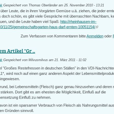
nk
Gespeichert von
Thomas Oberländer
am 25. November 2010 - 13:21
 über Leute, die in ihren Vorgärten Gemüse u.ä. ziehen, die jeder ernt
ss doch schön, es gibt viele Gespräche mit überraschten Nachbarn, k
uen, und die Leute haben viel Spaß:
http://rheinhausen-im-
0/11/25/gemeinschaftsgarten-haus-darf-ernten-10051154/
(link
is
Zum Verfassen von Kommentaren bitte
Anmelden
oder
external)
em Artikel "Gr ..
nk
Gespeichert von
Milvusmilvus
am 21. März 2011 - 11:02
el "Großes Restefressen in deutschen Ställen" in den VDI-Nachrichte
1*, wird noch auf einen ganz anderen Aspekt der Lebensmittelprodukt
ingewiesen.
Grund, bei Lebensmitteln (Fleisch) ganz genau hinzusehen und deren 
tärken. Dort gibt es am ehesten die Möglichkeit, Einfluß auf die
ensetzung Einfluß zu nehmen.
von ist ein sparsamer Verbrauch von Fleisch als Nahrungsmittel au
en Gründen sinnvoll.