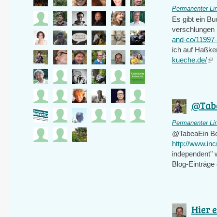
Permanenter Li
Es gibt ein B
verschlungen 
and-co/11997
ich auf Haßker
kueche.de/
(li
is
ext
@Tabea
Permanenter Li
@TabeaEin Beis
http://www.in
independent" w
Blog-Einträge 
Hier e