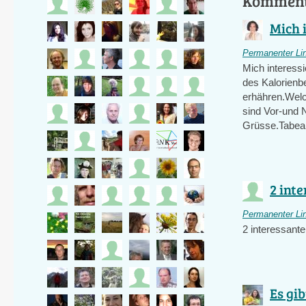
Kommen
Mich i
Permanenter Li
Mich interessi
des Kalorienb
erhähren.Wel
sind Vor-und N
Grüsse.Tabea
2 inte
Permanenter Li
2 interessant
Es gib