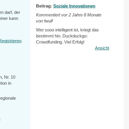
Beitrag:
Soziale Innovationen
en darf, der
Kommentiert vor
2 Jahre 8 Monate
einer kann
von fwulf
Wer sooo intelligent ist, kriegt das
bestimmt hin. Duckduckgo:
Registrieren
.
Crowdfunding. Viel Erfolg!
Ansicht
n, Nr. 10
ion in
regionale
s