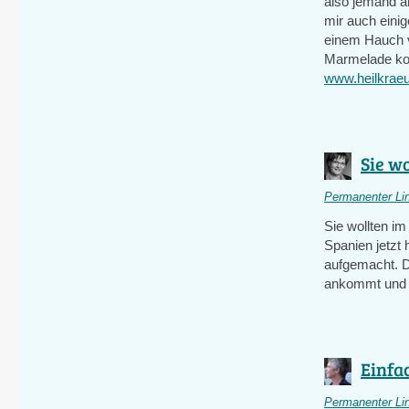
also jemand a
mir auch eini
einem Hauch v
Marmelade koc
www.heilkraeu
Sie wo
Permanenter Li
Sie wollten i
Spanien jetzt
aufgemacht. D
ankommt und w
Einfac
Permanenter Li