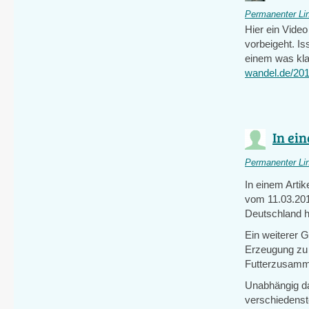
Permanenter Li
Hier ein Video
vorbeigeht. I
einem was kla
wandel.de/201
In ein
Permanenter Li
In einem Artik
vom 11.03.201
Deutschland h
Ein weiterer 
Erzeugung zu s
Futterzusamm
Unabhängig da
verschiedenst