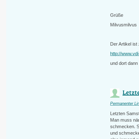
Grüße
Milvusmilvus
Der Artikel ist
http://www.vdi
und dort dann
Letzt
Permanenter Li
Letzten Samst
Man muss näm
schmecken. Si
und schmecken