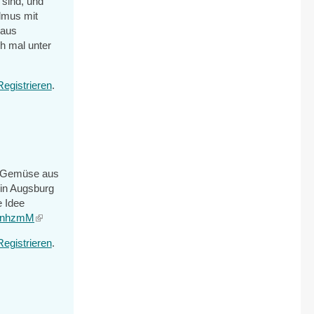
 sind, und
lmus mit
raus
h mal unter
Registrieren
.
r Gemüse aus
 in Augsburg
e Idee
/1inhzmM
(link
is
Registrieren
.
external)