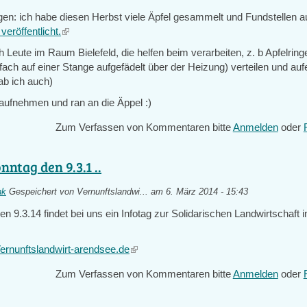
gen: ich habe diesen Herbst viele Äpfel gesammelt und Fundstellen a
eröffentlicht.
(link
is
h Leute im Raum Bielefeld, die helfen beim verarbeiten, z. b Apfelrin
external)
fach auf einer Stange aufgefädelt über der Heizung) verteilen und au
hab ich auch)
 aufnehmen und ran an die Äppel :)
Zum Verfassen von Kommentaren bitte
Anmelden
oder
ntag den 9.3.1 ..
nk
Gespeichert von
Vernunftslandwi...
am 6. März 2014 - 15:43
 9.3.14 findet bei uns ein Infotag zur Solidarischen Landwirtschaft
rnunftslandwirt-arendsee.de
(link
is
Zum Verfassen von Kommentaren bitte
Anmelden
oder
external)