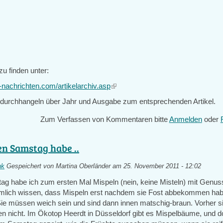
 zu finden unter:
-nachrichten.com/artikelarchiv.asp
(link
is
 durchhangeln über Jahr und Ausgabe zum entsprechenden Artikel.
external)
Zum Verfassen von Kommentaren bitte
Anmelden
oder
en Samstag habe ..
nk
Gespeichert von
Martina Oberländer
am 25. November 2011 - 12:02
ag habe ich zum ersten Mal Mispeln (nein, keine Misteln) mit Genu
lich wissen, dass Mispeln erst nachdem sie Fost abbekommen ha
e müssen weich sein und sind dann innen matschig-braun. Vorher sin
 nicht. Im Ökotop Heerdt in Düsseldorf gibt es Mispelbäume, und do