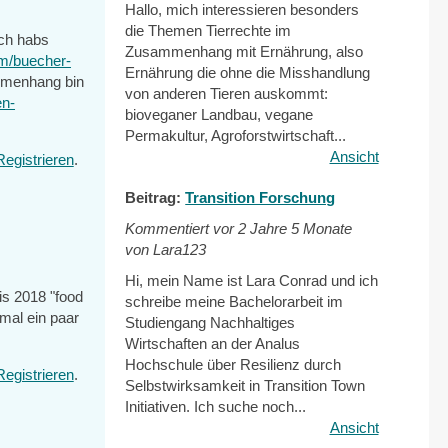
Hallo, mich interessieren besonders
die Themen Tierrechte im
Ich habs
Zusammenhang mit Ernährung, also
um/buecher-
Ernährung die ohne die Misshandlung
menhang bin
von anderen Tieren auskommt:
en-
bioveganer Landbau, vegane
Permakultur, Agroforstwirtschaft...
Ansicht
Registrieren
.
Beitrag:
Transition Forschung
Kommentiert vor
2 Jahre 5 Monate
von Lara123
Hi, mein Name ist Lara Conrad und ich
bis 2018 "food
schreibe meine Bachelorarbeit im
 mal ein paar
Studiengang Nachhaltiges
Wirtschaften an der Analus
Hochschule über Resilienz durch
Registrieren
.
Selbstwirksamkeit in Transition Town
Initiativen. Ich suche noch...
Ansicht