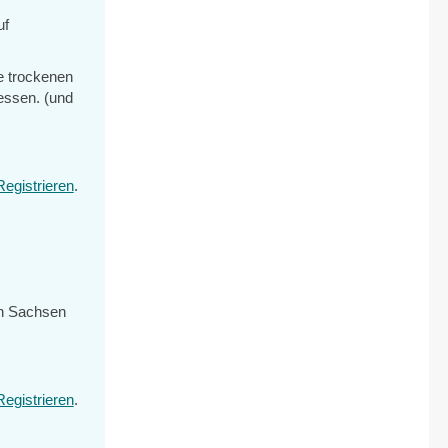
uf
ge trockenen
fessen. (und
Registrieren
.
 in Sachsen
Registrieren
.