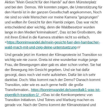
Aktion "Mein Gesicht für den Hambi" auf dem Münsterplatz
und bei den Demos. Wir konnten zeigen, die Unterstützung für
den Hambi ist in der ganzen Gesellschaft angekommen, Noch
nie sind so viele Menschen vor meine Kamera "gesprungen"
und wollten ihr Gesicht für den Hambi zeigen. Das war nicht
entscheidend aber wichtig, denn die Waldbesetzer wurden
lange in den Medien"kriminalisiert", Das ist bei Großvätern, die
mit ihren Enkel in die Kamera strahlen nicht so einfach.
<
https://bonnimwandel.de/mein-gesicht-fuer-den-hambacher-
wald-mach-mit-und-zeig-deine-unterstuetzung
(link
/
is
Und gerade jetzt im Kontext der Klimaproteste ist Transition so
external)
wichtig wie nie zuvor. Greta ist eine wunderbar mutige junge
Frau, die Bewegungen aber gab es aber schon vorher. Sie hat
der Bewegung /ein Gesicht gegeben. Und sie hat dafür
gesorgt, dass noch viel mehr aufstehen. Dafür bin ich sehr
dankbar. Doch: Was kommt nach der Demo? Danach kommt
Transition, oder wie es auch gerne heißt die große
Transformation..
https://bonnimwandel.de/speedtalk1-was-ist-
eigentlich-transition-1/
(link
Das ist die Kernkompetenz von
Transition Initiativen. Und Totnes und Marburg machen es
is
gerade vor. Nach der Demo kommt der Klimanotstand und
external)