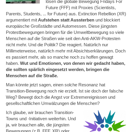
lösen die globale Bewegung Fridays For
Future (FFF) mit Proxies (Scientists,
Parents, Students, ... for Future) aus. Extinction Rebellion (XR)
argumentiert mit
Aufstehen statt Aussterben
und blockiert
europäische Großstädte und Automessen. Diese jüngsten
Protestbewegungen bringen für die Umweltbewegung so viele
Menschen auf die Straßen wie seit den Anti-AKW-Protesten
nicht mehr. Und die Politik? Die reagiert. Natürlich nur
Millimeterweise, natürlich mehr mit Absichtserklärungen. Doch
es passiert mehr, als so manche noch zu hoffen gewagt
haben.
Wut und Emotionen, von denen wir gedacht haben,
die sollten spärlich eingesetzt werden, bringen die
Menschen auf die Straße.
Man könnte jetzt sagen, einen solche Resonanz hat
Transition-Bewegung noch nie erzielt. Ist sie doch der falsche
Weg? Bewegt doch die Angst vor Extremereignissen und
gesellschaftlichen Umwälzungen die Menschen?
Ich glaube, wir brauchen Transition-
Towns und -Initiativen weiterhin. Und
ja, wir brauchen alle, die jüngsten
Bewegungen (z.B. FFF, XR) oder