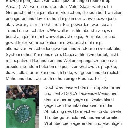
Bewegungen), dass wir selbst jetzt anfangen (bottom-up-
Ansatz). Wir wollen nicht auf den „Vater Staat“ warten. Im
Gespräch mit einigen älteren Menschen, die sich bei Transition
engagieren und davor schon lange in der Umweltbewegung
aktiv waren, ist mir noch mehr klar geworden, was sie an
Transition so schätzen: Wir wollen nichts überstürzen, wir
beschäftigen uns mit Umweltpsychologie, Permakultur und
gewaltfreier Kommunikation und Gesprächsführung
alternativen Entscheidungswegen und Strukturen (Soziokratie,
Systemisches Konsensieren). Dabei achten wir darauf, nicht
mit negativen Nachrichten und Weltuntergangsszenarien zu
arbeiten, sondern betonen die positiven Graswurzelprojekte,
die wir alle starten können. Ich finde, wir geben uns da redlich
Mühe und das trägt auch schon einige Früchte. Toll! :-)
Doch was passiert dann im Spätsommer
und Herbst 2019? Tausende Menschen
demonstrierten gegen in Deutschland
gegen den Braunkohleabbau und die
Abholzung des Hambacher Forsts. Greta
Thunbergs Schulstreik und
emotionale
Wut
über die Regierenden und Mächtigen