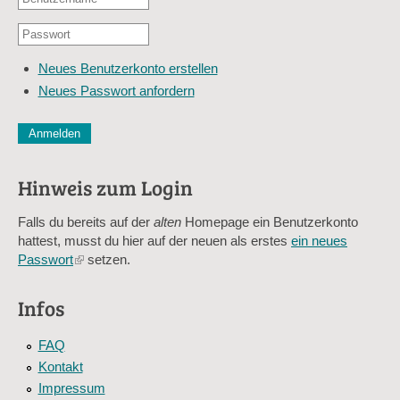
oder
Passwort
E-
*
Mail-
Neues Benutzerkonto erstellen
Adresse
Neues Passwort anfordern
*
CAPTCHA
Diese Sicherheitsfrage überprüft, ob Sie ein menschlicher Besu
verhindert automatisches Spamming.
Hinweis zum Login
Sag mir nicht, wie viele Sternlein stehen
Falls du bereits auf der
alten
Homepage ein Benutzerkonto
hattest, musst du hier auf der neuen als erstes
ein neues
Passwort
(link
setzen.
is
external)
Infos
FAQ
Kontakt
Impressum