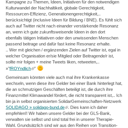
Kampagne zu Themen, Ideen, Initiativen für den notwendigen
Kulturwandel der Nachhaltikeit, globale Gerechtigkeit,
Ressourcen-Effizienz, Generationengerechtigkeit,..
berücksichtigt (inclusive Ideen für Bildung / BNE). Es fühlt sich
auch auf Twitter nicht nach einander verstärkende Resonanz
an, wenn ich gute zukunftsweisende Ideen in den dort
ebenfalls tätigen Initiativen oder den unwissenden Menschen
passend beitrage und dafür fast keine Resonanz erhalte.
.. Wer mit gleichen / ergänzenden Zielen auf Twitter ist, egal in
welcher Organisation er/sie Mitglied oder Beitragende/r ist,
sollte mir folgen + meine Tweets liken, retweeten,..
(link
»"
fROYndlich
"
is
Gemeinsam könnten viele auch mal ihre Krankenkasse
external)
wechseln, wenn diese ihre Gelder bei einer Bank hinterlegt hat,
die an schmutzigen Geschäften beteiligt ist, die durch ihre
Finanzmittel Klimawandel fördert, die nicht transparent ist,.. Ich
bin ja in selbst organisierten SolidarGemeinschaften-Netzwerk
SOLIDAGO » solidago-bund.de
(link
. Dies kann ich daher
empfehlen!! Wir haben unsere Gelder bei der GLS-Bank,
is
verwalten sie selbst und sind total frei in unserer Therapie-
external)
Wahl. Grundsätzlich sind wir aus den Reihen von Transition-