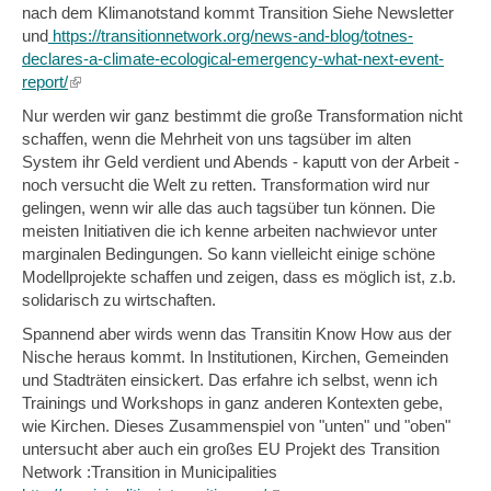
nach dem Klimanotstand kommt Transition Siehe Newsletter
und
https://transitionnetwork.org/news-and-blog/totnes-
declares-a-climate-ecological-emergency-what-next-event-
report/
(link
is
Nur werden wir ganz bestimmt die große Transformation nicht
external)
schaffen, wenn die Mehrheit von uns tagsüber im alten
System ihr Geld verdient und Abends - kaputt von der Arbeit -
noch versucht die Welt zu retten. Transformation wird nur
gelingen, wenn wir alle das auch tagsüber tun können. Die
meisten Initiativen die ich kenne arbeiten nachwievor unter
marginalen Bedingungen. So kann vielleicht einige schöne
Modellprojekte schaffen und zeigen, dass es möglich ist, z.b.
solidarisch zu wirtschaften.
Spannend aber wirds wenn das Transitin Know How aus der
Nische heraus kommt. In Institutionen, Kirchen, Gemeinden
und Stadträten einsickert. Das erfahre ich selbst, wenn ich
Trainings und Workshops in ganz anderen Kontexten gebe,
wie Kirchen. Dieses Zusammenspiel von "unten" und "oben"
untersucht aber auch ein großes EU Projekt des Transition
Network :Transition in Municipalities