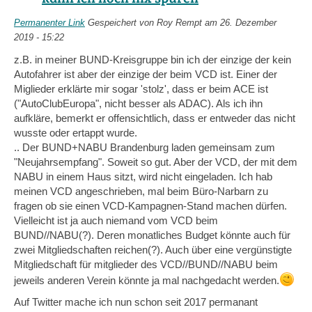
Permanenter Link
Gespeichert von
Roy Rempt
am 26. Dezember
2019 - 15:22
z.B. in meiner BUND-Kreisgruppe bin ich der einzige der kein
Autofahrer ist aber der einzige der beim VCD ist. Einer der
Miglieder erklärte mir sogar 'stolz', dass er beim ACE ist
("AutoClubEuropa", nicht besser als ADAC). Als ich ihn
aufkläre, bemerkt er offensichtlich, dass er entweder das nicht
wusste oder ertappt wurde.
.. Der BUND+NABU Brandenburg laden gemeinsam zum
"Neujahrsempfang". Soweit so gut. Aber der VCD, der mit dem
NABU in einem Haus sitzt, wird nicht eingeladen. Ich hab
meinen VCD angeschrieben, mal beim Büro-Narbarn zu
fragen ob sie einen VCD-Kampagnen-Stand machen dürfen.
Vielleicht ist ja auch niemand vom VCD beim
BUND//NABU(?). Deren monatliches Budget könnte auch für
zwei Mitgliedschaften reichen(?). Auch über eine vergünstigte
Mitgliedschaft für mitglieder des VCD//BUND//NABU beim
jeweils anderen Verein könnte ja mal nachgedacht werden.
Auf Twitter mache ich nun schon seit 2017 permanant