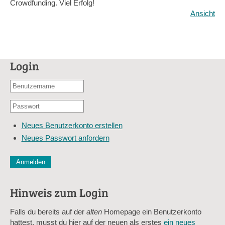
Crowdfunding. Viel Erfolg!
Ansicht
Login
Benutzername
oder
Passwort
E-
*
Mail-
Neues Benutzerkonto erstellen
Adresse
Neues Passwort anfordern
*
CAPTCHA
Diese Sicherheitsfrage überprüft, ob Sie ein menschlicher Besu
verhindert automatisches Spamming.
Hinweis zum Login
Sag mir nicht, wie viele Sternlein stehen
Falls du bereits auf der
alten
Homepage ein Benutzerkonto
hattest, musst du hier auf der neuen als erstes
ein neues