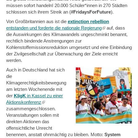
müssen sofort handeln! 20.000 Schüler*innen in 270 Städten
schlossen sich ihrem Streik an (
#FridaysForFuture
).
Von Großbritannien aus ist die
extinction rebellion
entstanden und forderte die nationale Regierung
(link
auf, dass
die Auswirkungen des Klimawandels ungeschminkt benannt,
is
rechtlich bindende Anstrengungen zur
external)
Kohlenstoffemissionsreduktion umgesetzt und eine Einbindung
der Zivilgesellschaft zur Überwachung der Ziele erreicht
werden.
Auch in Deutschland hat sich
die
Klimagerechtigkeitsbewegung
am letzten Wochenende mit
der
KligK
in Kassel zu einer
Aktionskonferenz
(link
zusammengeschlossen.
is
Veranstaltungen sollen mit
external)
direkten Aktionen das
offensichtliche Unrecht
benennen, anstatt ohnmächtig zu bleiben. Motto:
System