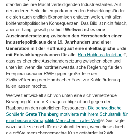
ständen die ihre Macht verteidigenden Industriestaaten. Auf
der anderen Seite die emporkommenden Entwicklungsländer,
die sich auch endlich ökonomisch entfalten wollen, mit allen
kohlenstoffpolitischen Konsequenzen. Das Bild ist nicht falsch,
aber es hängt gewaltig schief!
Weltweit ist es eine
Auseinandersetzung zwischen den Herrschenden einer
Industriepolitik aus dem 19. Jahrhundert und einer
Generation mit der Hoffnung auf eine enkeltaugliche Erde
mit Entwicklungschancen für alle
.
Rob Hobkins deutet an
(link
,
dass es eher eine Auseinandersetzung zwischen oben und
is
unten ist, wenn die nordrheinwestfälische Regierung für den
extern
Energiedinosaurier RWE gegen große Teile der
Zivilbevölkerung den Hambacher Forst zur Kohleförderung
fällen lassen möchte.
Weltweit entwickelt sich von unten eine sich vernetzende
Bewegung für mehr Klimagerechtigkeit und gegen den
Raubbau an den natürlichen Ressourcen.
Die schwedische
Schülerin
Greta Thunberg
motivierte mit ihrem Schulstreik für
eine bessere Klimapolitik Menschen in aller Welt
(link
: Sie fragte,
wozu sollte sie noch für die Zukunft lernen, wenn diese durch
is
die größte menschengemachte Krise gefährdet ist? Wir
external)