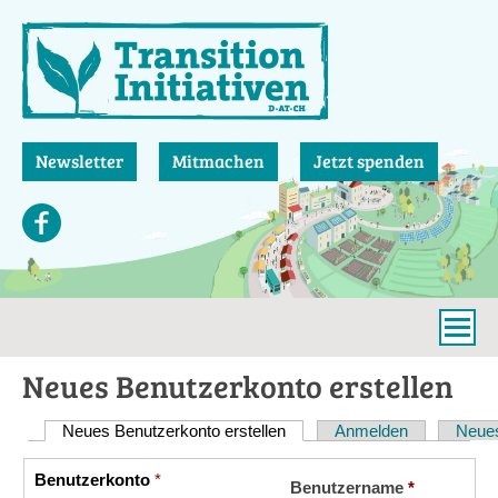
Direkt
zum
Inhalt
Newsletter
Mitmachen
Jetzt spenden
Neues Benutzerkonto erstellen
Neues Benutzerkonto erstellen
(aktiver Reiter)
Anmelden
Neues
Haupt-
Reiter
Benutzerkonto
*
Vertikale
Benutzername
*