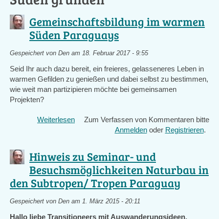
Gemeinschaftsbildung im warmen
Süden Paraguays
Gespeichert von
Den
am 18. Februar 2017 - 9:55
Seid Ihr auch dazu bereit, ein freieres, gelasseneres Leben in
warmen Gefilden zu genießen und dabei selbst zu bestimmen,
wie weit man partizipieren möchte bei gemeinsamen
Projekten?
Weiterlesen
über
Zum Verfassen von Kommentaren bitte
Gemeinschaftsbildung
Anmelden
oder
Registrieren
.
im
warmen
Hinweis zu Seminar- und
Süden
Besuchsmöglichkeiten Naturbau in
Paraguays
den Subtropen/ Tropen Paraguay
Gespeichert von
Den
am 1. März 2015 - 20:11
Hallo liebe Transitioneers mit Auswanderungsideen,