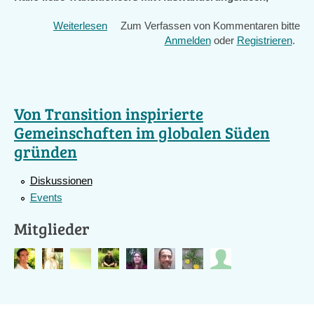
Weiterlesen
über
Zum Verfassen von Kommentaren bitte
Hinweis
Anmelden
oder
Registrieren
.
zu
Seminar-
und
Besuchsmöglichkeiten
Von Transition inspirierte
Naturbau
Gemeinschaften im globalen Süden
in
den
gründen
Subtropen/
Tropen
Diskussionen
Paraguay
Events
Mitglieder