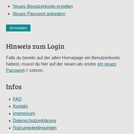
*
Mail-
Neues Benutzerkonto erstellen
Adresse
Neues Passwort anfordern
*
CAPTCHA
Diese Sicherheitsfrage überprüft, ob Sie ein menschlicher Besu
verhindert automatisches Spamming.
Hinweis zum Login
Sag mir nicht, wie viele Sternlein stehen
Falls du bereits auf der
alten
Homepage ein Benutzerkonto
hattest, musst du hier auf der neuen als erstes
ein neues
Passwort
(link
setzen.
is
external)
Infos
FAQ
Kontakt
Impressum
Datenschutzerklärung
Nutzungsbedingungen