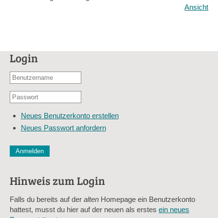
Ansicht
Login
Benutzername
oder
Passwort
E-
*
Mail-
Neues Benutzerkonto erstellen
Adresse
Neues Passwort anfordern
*
CAPTCHA
Diese Sicherheitsfrage überprüft, ob Sie ein menschlicher Besu
verhindert automatisches Spamming.
Hinweis zum Login
Sag mir nicht, wie viele Sternlein stehen
Falls du bereits auf der
alten
Homepage ein Benutzerkonto
hattest, musst du hier auf der neuen als erstes
ein neues