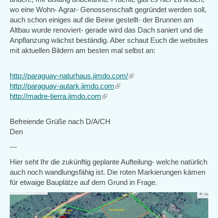
wo eine Wohn- Agrar- Genossenschaft gegründet werden soll,
auch schon einiges auf die Beine gestellt- der Brunnen am
Altbau wurde renoviert- gerade wird das Dach saniert und die
Anpflanzung wächst beständig. Aber schaut Euch die websites
mit aktuellen Bildern am besten mal selbst an:
http://paraguay-naturhaus.jimdo.com/
(link
http://paraguay-autark.jimdo.com
(link
is
http://madre-tierra.jimdo.com
(link
is
external)
is
external)
external)
Befreiende Grüße nach D/A/CH
Den
---
Hier seht Ihr die zukünftig geplante Aufteilung- welche natürlich
auch noch wandlungsfähig ist. Die roten Markierungen kämen
für etwaige Bauplätze auf dem Grund in Frage.