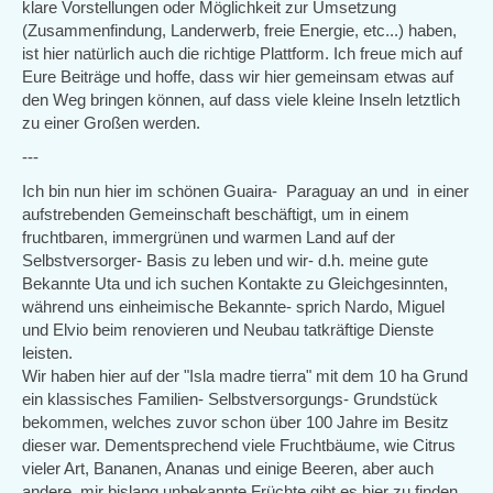
klare Vorstellungen oder Möglichkeit zur Umsetzung
(Zusammenfindung, Landerwerb, freie Energie, etc...) haben,
ist hier natürlich auch die richtige Plattform. Ich freue mich auf
Eure Beiträge und hoffe, dass wir hier gemeinsam etwas auf
den Weg bringen können, auf dass viele kleine Inseln letztlich
zu einer Großen werden.
---
Ich bin nun hier im schönen Guaira- Paraguay an und in einer
aufstrebenden Gemeinschaft beschäftigt, um in einem
fruchtbaren, immergrünen und warmen Land auf der
Selbstversorger- Basis zu leben und wir- d.h. meine gute
Bekannte Uta und ich suchen Kontakte zu Gleichgesinnten,
während uns einheimische Bekannte- sprich Nardo, Miguel
und Elvio beim renovieren und Neubau tatkräftige Dienste
leisten.
Wir haben hier auf der "Isla madre tierra" mit dem 10 ha Grund
ein klassisches Familien- Selbstversorgungs- Grundstück
bekommen, welches zuvor schon über 100 Jahre im Besitz
dieser war. Dementsprechend viele Fruchtbäume, wie Citrus
vieler Art, Bananen, Ananas und einige Beeren, aber auch
andere, mir bislang unbekannte Früchte gibt es hier zu finden,