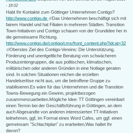
- 18:02
Habt Ihr Kontakte zum Göttinger Unternehmen Contigo?
http://www.contigo.de
(link
Das Unternehmen beschäftigt sich mit
fairem Handel und hat Filialen in mehreren Städten. Transition
is
Town-Initiativen und Contigo schauen von der Grundidee her in
external)
die gemeinsame Richtung.
http://www.contigo.de/contigo/cms/front_content.php?idcat=32
(link
Oberstes Ziel des Contigo-Vereins: Die Unterstützung,
is
Förderung und unentgeltliche Beratung von schwächeren
external)
Produzentengruppen, die aus politischen, klimatischen,
militärischen oder anderen Gründen in eine Notlage geraten
sind. In solchen Situationen reichen die erzielten
Handelserlöse nicht aus, um die betroffene Gruppe zu
stabilisieren.Es wäre für das Unternehmen und die Transition
Towns-Bewegung ein Gewinn, projektbezogen
zusammenzuarbeiten.Mögliche Idee: TT Göttingen vereinbart
einen Termin bei der Geschäftsführung in Göttingen, an dem
auch Abgesandte von anderen interessierten TT-Initiativen
teilnehmen, ggf, im Format eines Word Cafes, um ggf. einen
gemeinsam "Schlachtplan" zu erarbeiten,Was haltet Ihr
davon?