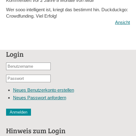
Kommentiert vor
2 Jahre 8 Monate von fwulf
Wer sooo intelligent ist, kriegt das bestimmt hin. Duckduckgo:
Crowdfunding. Viel Erfolg!
Ansicht
Login
Benutzername
oder
Passwort
E-
*
Mail-
Neues Benutzerkonto erstellen
Adresse
Neues Passwort anfordern
*
CAPTCHA
Diese Sicherheitsfrage überprüft, ob Sie ein menschlicher Besu
verhindert automatisches Spamming.
Hinweis zum Login
Sag mir nicht, wie viele Sternlein stehen