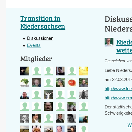
Diskuss
Transition in
Niedersachsen
Nieder
Diskussionen
Nied
Events
weite
Mitglieder
Gespeichert vo
Liebe Nieders
am 22.03.2014 
http://www.fri
http://www.er
Der städtische
Schwierigkeite
We