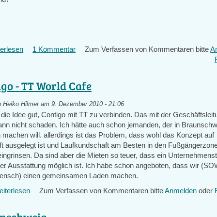
Nachwuchs
erlesen
über
1 Kommentar
Zum Verfassen von Kommentaren bitte
A
Transition
in
Uelzen
go - TT World Cafe
n
Heiko Hilmer
am 9. Dezember 2010 - 21:06
e die Idee gut, Contigo mit TT zu verbinden. Das mit der Geschäftslei
nn nicht schaden. Ich hätte auch schon jemanden, der in Braunschw
 machen will. allerdings ist das Problem, dass wohl das Konzept auf
t ausgelegt ist und Laufkundschaft am Besten in den Fußgängerzone
ingrinsen. Da sind aber die Mieten so teuer, dass ein Unternehmenst
eller Ausstattung möglich ist. Ich habe schon angeboten, dass wir (
Mensch) einen gemeinsamen Laden machen.
iterlesen
über
Zum Verfassen von Kommentaren bitte
Anmelden
oder
Contigo
-
nschweig