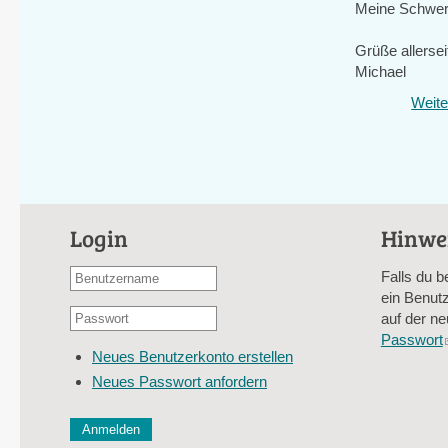
Meine Schwerp
Grüße allersei
Michael
Weite
Login
Hinwe
Benutzername
Falls du b
oder
ein Benutz
Passwort
E-
auf der ne
*
Mail-
Passwort
Neues Benutzerkonto erstellen
Adresse
Neues Passwort anfordern
*
CAPTCHA
Diese Sicherheitsfrage überprüft, ob Sie ein menschlich