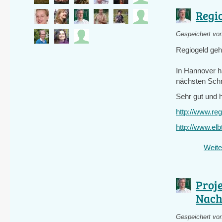
Regi
Gespeichert vo
Regiogeld geh
In Hannover ha
nächsten Schr
Sehr gut und h
http://www.re
http://www.elb
Weite
Proj
Nac
Gespeichert vo