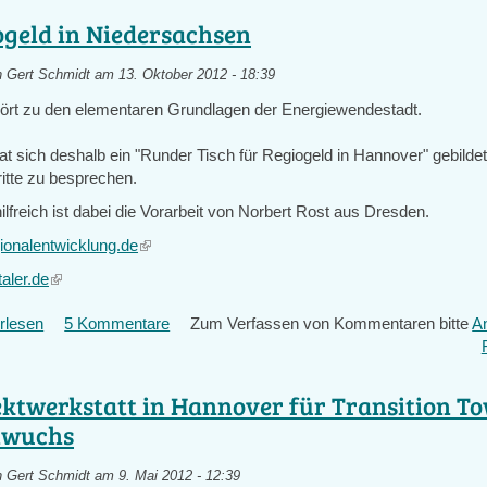
/Neustadt
ogeld in Niedersachsen
bei
Hannover
n
Gert Schmidt
am 13. Oktober 2012 - 18:39
weiterentwickeln;
ört zu den elementaren Grundlagen der Energiewendestadt.
Friedenshof
als
t sich deshalb ein "Runder Tisch für Regiogeld in Hannover" gebildet
Keimzelle
itte zu besprechen.
ilfreich ist dabei die Vorarbeit von Norbert Rost aus Dresden.
gionalentwicklung.de
(link
is
taler.de
(link
external)
is
rlesen
über
5 Kommentare
Zum Verfassen von Kommentaren bitte
A
external)
Regiogeld
in
Niedersachsen
ektwerkstatt in Hannover für Transition T
hwuchs
n
Gert Schmidt
am 9. Mai 2012 - 12:39