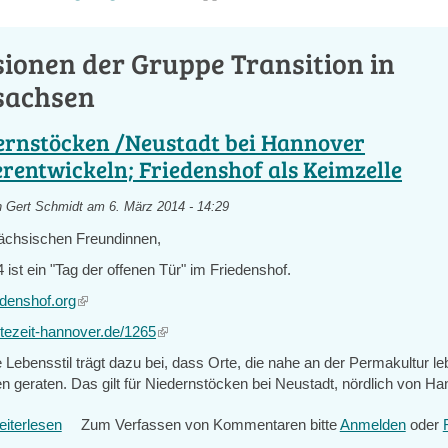
ionen der Gruppe Transition in
sachsen
ernstöcken /Neustadt bei Hannover
rentwickeln; Friedenshof als Keimzelle
n
Gert Schmidt
am 6. März 2014 - 14:29
ächsischen Freundinnen,
ist ein "Tag der offenen Tür" im Friedenshof.
edenshof.org
(link
is
ntezeit-hannover.de/1265
(link
external)
is
 Lebensstil trägt dazu bei, dass Orte, die nahe an der Permakultur le
external)
n geraten. Das gilt für Niedernstöcken bei Neustadt, nördlich von Ha
iterlesen
über
Zum Verfassen von Kommentaren bitte
Anmelden
oder
Niedernstöcken