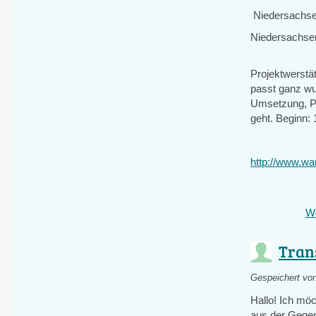
Niedersachse
Niedersachsen
Projektwerstä
passt ganz wu
Umsetzung, Pr
geht. Beginn: 
http://www.w
We
Trans
Gespeichert vo
Hallo! Ich möc
aus der Gege