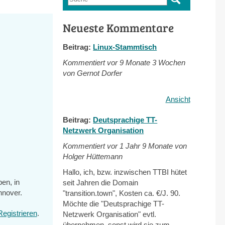
Suchformular
Neueste Kommentare
Beitrag:
Linux-Stammtisch
Kommentiert vor
9 Monate 3 Wochen
von Gernot Dorfer
Ansicht
Beitrag:
Deutsprachige TT-
Netzwerk Organisation
Kommentiert vor
1 Jahr 9 Monate von
Holger Hüttemann
Hallo, ich, bzw. inzwischen TTBI hütet
ben, in
seit Jahren die Domain
nnover.
"transition.town", Kosten ca. €/J. 90.
Möchte die "Deutsprachige TT-
Registrieren
.
Netzwerk Organisation" evtl.
übernehmen, sonst wird sie zum