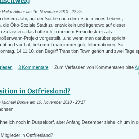
TT
World
n
Heiko Hilmer
am 16. November 2010 - 22:25
Cafe
in diesem Jahr, auf der Suche nach dem Sinn meines Lebens,
die Öko-Soziale Stadt zu entwickeln und irgendwo auf dieser
n zu lassen...das hatte ich in meinem Freundeskreis als
ößenwahn-Projekt vorgestellt...und wenn man darüber spricht
ht und vor hat, bekommt man immer gute Informationen. So
nntag, 14.11.10, den Begriff Transition Town gehört und zwei Tage sp
.
rlesen
über
3 Kommentare
Zum Verfassen von Kommentaren bitte
A
Braunschweig
ition in Ostfriesland?
n
Michael Bonke
am 10. November 2010 - 23:17
achsen,
e ich noch in Düsseldorf, aber Anfang Dezember ziehe ich um in d
Mitglieder in Ostfriesland?