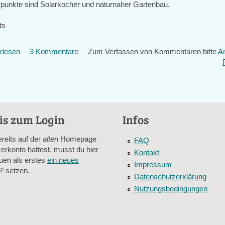
unkte sind Solarkocher und naturnaher Gartenbau.
ts
rlesen
über
3 Kommentare
Zum Verfassen von Kommentaren bitte
A
Transition
in
Ostfriesland?
is zum Login
Infos
ereits auf der
alten
Homepage
FAQ
erkonto hattest, musst du hier
Kontakt
uen als erstes
ein neues
Impressum
(link
setzen.
Datenschutzerklärung
is
Nutzungsbedingungen
external)
er Besucher sind und