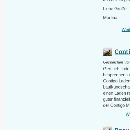
Liebe Grüße
Martina
Weit
Conti
Gespeichert vo
Gert, ich find
besprechen ka
Contigo Laden
Laufkundschaf
einen Laden re
guter finanzi
der Contigo 
We
Brau