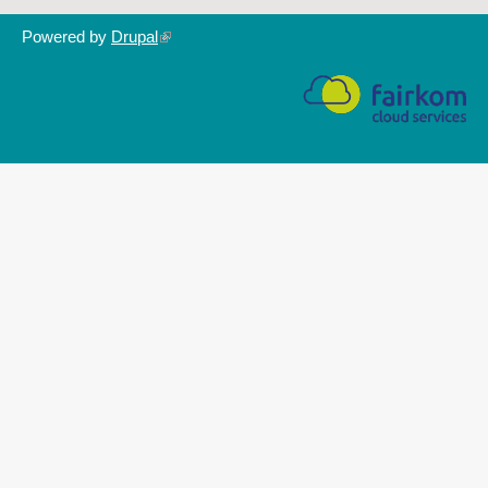
Powered by
Drupal
(link
is
external)