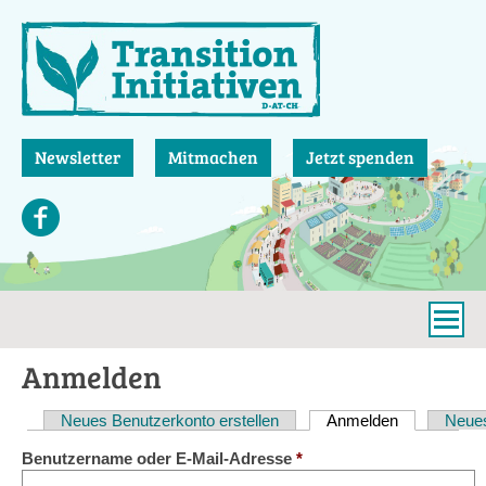
Direkt
zum
Inhalt
Newsletter
Mitmachen
Jetzt spenden
Anmelden
Neues Benutzerkonto erstellen
Anmelden
(aktiver Reit
Neues
Haupt-
Benutzername oder E-Mail-Adresse
*
Reiter