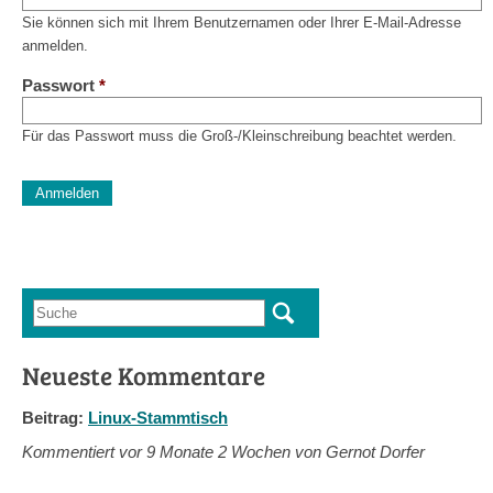
Sie können sich mit Ihrem Benutzernamen oder Ihrer E-Mail-Adresse
anmelden.
Passwort
*
Für das Passwort muss die Groß-/Kleinschreibung beachtet werden.
CAPTCHA
Diese Sicherheitsfrage überprüft, ob Sie ein menschlicher Besu
verhindert automatisches Spamming.
Sag mir nicht, wie viele Sternlein stehen
Suche
Suchformular
Neueste Kommentare
Beitrag:
Linux-Stammtisch
Kommentiert vor
9 Monate 2 Wochen von Gernot Dorfer