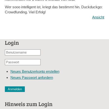
Wer sooo intelligent ist, kriegt das bestimmt hin. Duckduckgo:
Crowdfunding. Viel Erfolg!
Ansicht
Login
Benutzername
oder
Passwort
E-
*
Mail-
Neues Benutzerkonto erstellen
Adresse
Neues Passwort anfordern
*
CAPTCHA
Diese Sicherheitsfrage überprüft, ob Sie ein menschlicher Besu
verhindert automatisches Spamming.
Hinweis zum Login
Sag mir nicht, wie viele Sternlein stehen