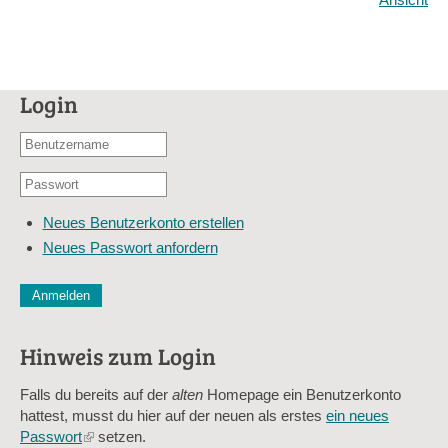
Login
Benutzername
oder
Passwort
E-
*
Mail-
Neues Benutzerkonto erstellen
Adresse
Neues Passwort anfordern
*
CAPTCHA
Diese Sicherheitsfrage überprüft, ob Sie ein menschlicher Besu
verhindert automatisches Spamming.
Hinweis zum Login
Sag mir nicht, wie viele Sternlein stehen
Falls du bereits auf der
alten
Homepage ein Benutzerkonto
hattest, musst du hier auf der neuen als erstes
ein neues
Passwort
(link
setzen.