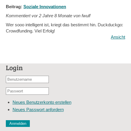
Beitrag:
Soziale Innovationen
Kommentiert vor
2 Jahre 8 Monate von fwulf
Wer sooo intelligent ist, kriegt das bestimmt hin. Duckduckgo:
Crowdfunding. Viel Erfolg!
Ansicht
Login
Benutzername
oder
Passwort
E-
*
Mail-
Neues Benutzerkonto erstellen
Adresse
Neues Passwort anfordern
*
CAPTCHA
Diese Sicherheitsfrage überprüft, ob Sie ein menschlicher Besu