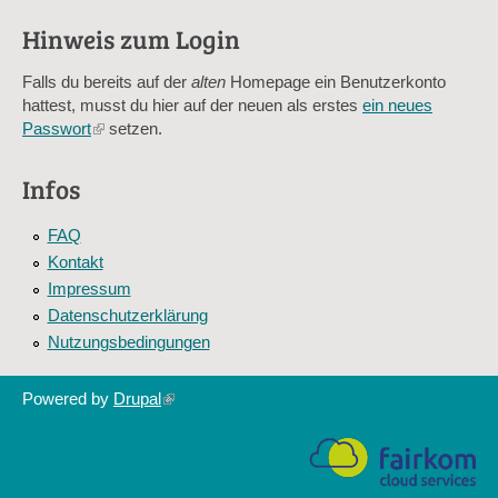
verhindert automatisches Spamming.
Hinweis zum Login
Sag mir nicht, wie viele Sternlein stehen
Falls du bereits auf der
alten
Homepage ein Benutzerkonto
hattest, musst du hier auf der neuen als erstes
ein neues
Passwort
(link
setzen.
is
external)
Infos
FAQ
Kontakt
Impressum
Datenschutzerklärung
Nutzungsbedingungen
Powered by
Drupal
(link
is
external)