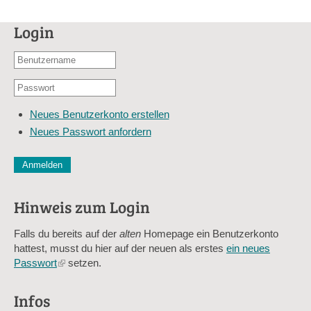
Login
Benutzername
oder
Passwort
E-
*
Mail-
Neues Benutzerkonto erstellen
Adresse
Neues Passwort anfordern
*
CAPTCHA
Diese Sicherheitsfrage überprüft, ob Sie ein menschlicher Besu
verhindert automatisches Spamming.
Hinweis zum Login
Sag mir nicht, wie viele Sternlein stehen
Falls du bereits auf der
alten
Homepage ein Benutzerkonto
hattest, musst du hier auf der neuen als erstes
ein neues
Passwort
(link
setzen.
is
external)
Infos