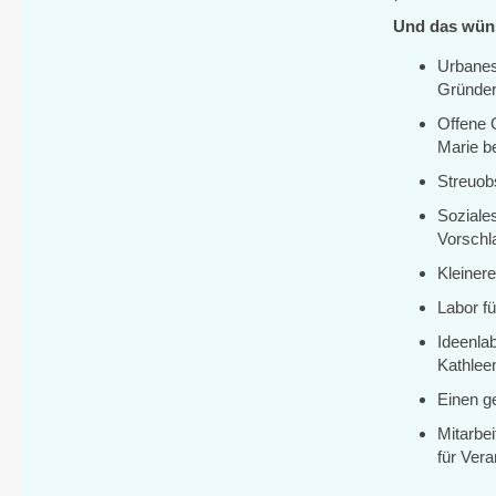
Und das wün
Urbanes
Gründer
Offene 
Marie be
Streuob
Soziales
Vorschla
Kleiner
Labor fü
Ideenla
Kathleen
Einen g
Mitarbe
für Vera