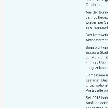
Gefährten.
Aus der Bonne
Jahr vollbepa
wurden per Se
eine Transport
Das Netzwerk 
Aktionsformat
Bonn blüht und
Essbare Stadt
auf Märkten Sa
können. Über
ausgezeichnet
Gemeinsam mi
gestartet. Da
Organisatione
Poststraße org
Seit 2015 ber
Ausflüge dort
haben wir zur