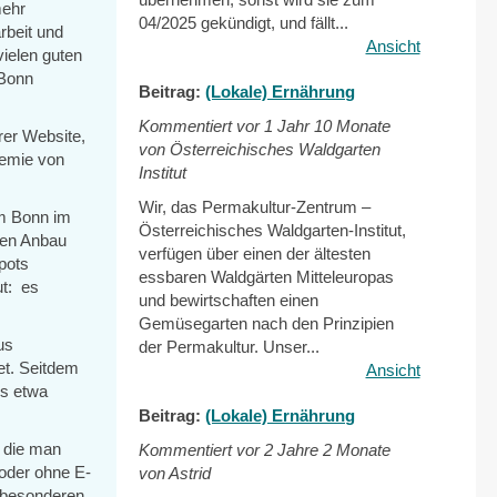
mehr
04/2025 gekündigt, und fällt...
rbeit und
Ansicht
ielen guten
 Bonn
Beitrag:
(Lokale) Ernährung
Kommentiert vor
1 Jahr 10 Monate
rer Website,
von Österreichisches Waldgarten
demie von
Institut
Wir, das Permakultur-Zentrum –
em Bonn im
Österreichisches Waldgarten-Institut,
den Anbau
verfügen über einen der ältesten
pots
essbaren Waldgärten Mitteleuropas
ut: es
und bewirtschaften einen
Gemüsegarten nach den Prinzipien
us
der Permakultur. Unser...
t. Seitdem
Ansicht
es etwa
Beitrag:
(Lokale) Ernährung
 die man
Kommentiert vor
2 Jahre 2 Monate
 oder ohne E-
von Astrid
n besonderen