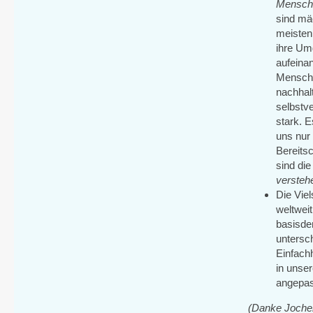
Mensch
sind mä
meisten
ihre Um
aufeina
Mensche
nachhal
selbstve
stark. 
uns nur
Bereitsc
sind di
versteh
Die Viel
weltweit
basisdem
untersch
Einfachh
in unser
angepa
(Danke Jochen