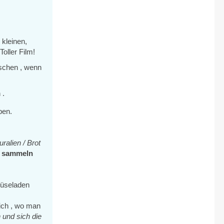
 kleinen,
Toller Film!
schen , wenn
 .
ben.
uralien / Brot
d sammeln
emüseladen
ich , wo man
nd sich die