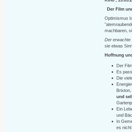
Der Film und
Optimismus Ich
"atemraubende
machbaren, si
Der erwachte 
sie etwas Sinn
Hoffnung und
Der Fil
Es pass
Die vie
Energie
Brixton,
und sel
Gartenp
Ein Lebe
und Bäc
In Geme
es nicht