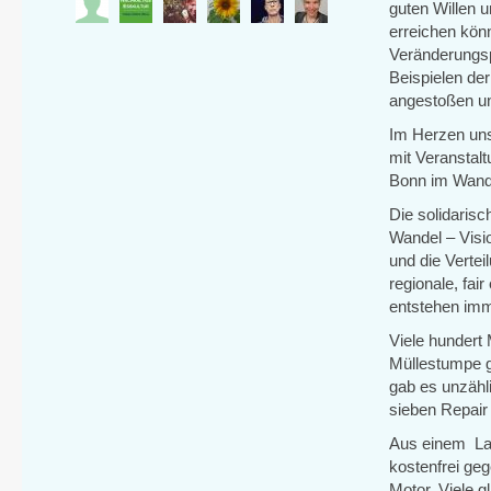
guten Willen 
erreichen kön
Veränderungsp
Beispielen der
angestoßen u
Im Herzen uns
mit Veranstal
Bonn im Wande
Die solidaris
Wandel – Visi
und die Verte
regionale, fa
entstehen imm
Viele hundert
Müllestumpe g
gab es unzähli
sieben Repair
Aus einem La
kostenfrei ge
Motor. Viele g