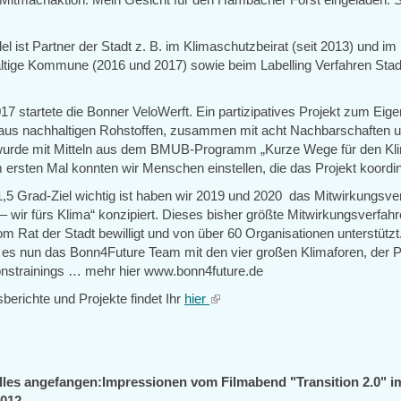
 ist Partner der Stadt z. B. im Klimaschutzbeirat (seit 2013) und i
ltige Kommune (2016 und 2017) sowie beim Labelling Verfahren Stad
17 startete die Bonner VeloWerft. Ein partizipatives Projekt zum Eig
aus nachhaltigen Rohstoffen, zusammen mit acht Nachbarschaften und
wurde mit Mitteln aus dem BMUB-Programm „Kurze Wege für den Kl
 ersten Mal konnten wir Menschen einstellen, die das Projekt koordin
1,5 Grad-Ziel wichtig ist haben wir 2019 und 2020 das Mitwirkungsve
– wir fürs Klima“ konzipiert. Dieses bisher größte Mitwirkungsverfah
 Rat der Stadt bewilligt und von über 60 Organisationen unterstützt.
t es nun das Bonn4Future Team mit den vier großen Klimaforen, der P
nstrainings … mehr hier www.bonn4future.de
berichte und Projekte findet Ihr
hier
(link
is
external)
lles angefangen:Impressionen vom Filmabend
"Transition 2.0" i
2012