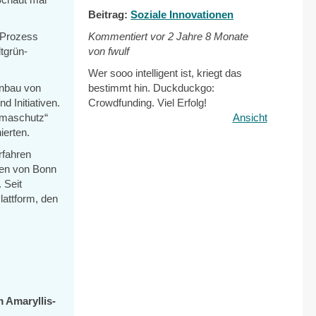
Beitrag:
Soziale Innovationen
m Prozess
Kommentiert vor
2 Jahre 8 Monate
tgrün-
von fwulf
Wer sooo intelligent ist, kriegt das
enbau von
bestimmt hin. Duckduckgo:
 Initiativen.
Crowdfunding. Viel Erfolg!
imaschutz“
Ansicht
ierten.
rfahren
ren von Bonn
 Seit
lattform, den
m Amaryllis-