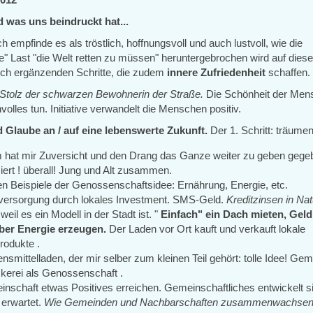
 was uns beindruckt hat...
 empfinde es als tröstlich, hoffnungsvoll und auch lustvoll, wie die
" Last "die Welt retten zu müssen" heruntergebrochen wird auf diese
ch ergänzenden Schritte, die zudem
innere Zufriedenheit
schaffen. 
Stolz der schwarzen Bewohnerin der Straße.
Die Schönheit der Men
volles tun. Initiative verwandelt die Menschen positiv.
 Glaube an / auf eine lebenswerte Zukunft.
Der 1. Schritt: träumen
m hat mir Zuversicht und den Drang das Ganze weiter zu geben gege
iert ! überall! Jung und Alt zusammen.
len Beispiele der Genossenschaftsidee: Ernährung, Energie, etc.
versorgung durch lokales Investment. SMS-Geld.
Kreditzinsen in Nat
 weil es ein Modell in der Stadt ist. "
Einfach" ein Dach mieten, Gel
ber Energie erzeugen.
Der Laden vor Ort kauft und verkauft lokale
rodukte .
nsmittelladen, der mir selber zum kleinen Teil gehört: tolle Idee! G
kerei als Genossenschaft .
inschaft etwas Positives erreichen. Gemeinschaftliches entwickelt s
 erwartet.
Wie Gemeinden und Nachbarschaften zusammenwachsen u