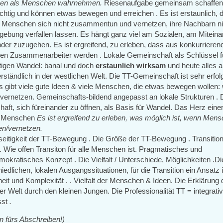
en als Menschen wahrnehmen.
Riesenaufgabe gemeinsam schaffen
chtig und können etwas bewegen und erreichen . Es ist erstaunlich, 
 Menschen sich nicht zusammentun und vernetzen, ihre Nachbarn ni
gebung verfallen lassen. Es hängt ganz viel am Sozialen, am Miteina
nder zuzugehen. Es ist ergreifend, zu erleben, dass aus konkurrieren
n Zusammenarbeiter werden . Lokale Gemeinschaft als Schlüssel f
tigen Wandel: banal und doch
erstaunlich wirksam
und heute alles 
rständlich in der westlichen Welt. Die TT-Gemeinschaft ist sehr erfol
Es gibt viele gute Ideen & viele Menschen, die etwas bewegen wollen
 vernetzen. Gemeinschafts-bildend angepasst an lokale Strukturen . 
haft, sich füreinander zu öffnen, als Basis für Wandel. Das Herz ei
e Menschen
Es ist ergreifend zu erleben, was möglich ist, wenn Mens
en/vernetzen.
seitigkeit der TT-Bewegung . Die Größe der TT-Bewegung . Transition
. Wie offen Transiton für alle Menschen ist. Pragmatisches und
okratisches Konzept . Die Vielfalt / Unterschiede, Möglichkeiten .Di
iedlichen, lokalen Ausgangssituationen, für die Transition ein Ansatz i
eit und Komplexität . . Vielfalt der Menschen & Ideen. Die Erklärung d
er Welt durch den kleinen Jungen. Die Professionalität TT = integrativ
sst
.
 fürs Abschreiben!)