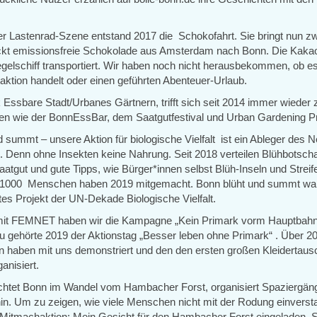
r Lastenrad-Szene entstand 2017 die Schokofahrt. Sie bringt nun z
ckt emissionsfreie Schokolade aus Amsterdam nach Bonn. Die Kak
gelschiff transportiert. Wir haben noch nicht herausbekommen, ob e
aktion handelt oder einen geführten Abenteuer-Urlaub.
Essbare Stadt/Urbanes Gärtnern, trifft sich seit 2014 immer wieder 
en wie der BonnEssBar, dem Saatgutfestival und Urban Gardening Pr
 summt – unsere Aktion für biologische Vielfalt ist ein Ableger des 
. Denn ohne Insekten keine Nahrung. Seit 2018 verteilen Blühbotscha
atgut und gute Tipps, wie Bürger*innen selbst Blüh-Inseln und Strei
 1000 Menschen haben 2019 mitgemacht. Bonn blüht und summt wa
es Projekt der UN-Dekade Biologische Vielfalt.
t FEMNET haben wir die Kampagne „Kein Primark vorm Hauptbahn
zu gehörte 2019 der Aktionstag „Besser leben ohne Primark“ . Über 2
n haben mit uns demonstriert und den den ersten großen Kleidertausc
anisiert.
ichtet Bonn im Wandel vom Hambacher Forst, organisiert Spaziergän
hin. Um zu zeigen, wie viele Menschen nicht mit der Rodung einverst
 Mitmachaktion: Mein Gesicht für den Hambacher Forst eingeladen. 