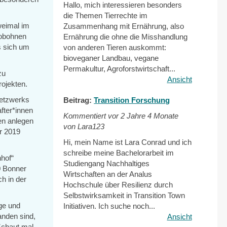
Hallo, mich interessieren besonders
die Themen Tierrechte im
weimal im
Zusammenhang mit Ernährung, also
aobohnen
Ernährung die ohne die Misshandlung
s sich um
von anderen Tieren auskommt:
bioveganer Landbau, vegane
Permakultur, Agroforstwirtschaft...
zu
Ansicht
ojekten.
Netzwerks
Beitrag:
Transition Forschung
fter*innen
Kommentiert vor
2 Jahre 4 Monate
fen anlegen
von Lara123
r 2019
Hi, mein Name ist Lara Conrad und ich
schreibe meine Bachelorarbeit im
hof“
Studiengang Nachhaltiges
0 Bonner
Wirtschaften an der Analus
h in der
Hochschule über Resilienz durch
Selbstwirksamkeit in Transition Town
ge und
Initiativen. Ich suche noch...
anden sind,
Ansicht
Schaut mal