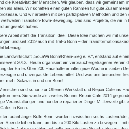
und die Kreativität der Menschen. Wir glauben, dass wir gemeinsam 
nen als allein. Wir schaffen einen guten Rahmen für gute Zusammena
rozesse. Und wir arbeiten mit den partizipativen Methoden und den v
 weltweiten Transition-Town-Bewegung. Das sind Projekte, die wir in
nd umgesetzt haben:
ere Arbeit steht die Transition Idee. Diese Idee machen wir mit unse
tungen und seit 2019 auch mit TraFo Bonn – der Transformationsaka
l lebendig.
che Landwirtschaft „SoLaWi Bonn/Rhein-Sieg e. V.“, entstand auf ein
onsevent 2012. Heute organisiert ein verbrauchergetragener Verein 
ilung der Ernte. Über 200 Haushalte erhalten jede Woche in sieben De
ir erzeugte und unverpackte Lebensmittel. Und was uns besonders fre
er mehr Solawis in und um Bonn!
 Menschen sind schon zur Offenen Werkstatt und Repair Cafe ins Ha
ekommen. Sie wurde als zweites Bonner Repair Cafe 2014 gegründe
ge Veranstaltungen und hunderte reparierter Dinge. Mittlerweile gibt 
 Cafes in Bonn.
stenradanhänger Bolle Bonn wurden inzwischen sechs Lastenräder,
gen Spende leihen kann, um bis zu 200 Kilo Lasten zu bewegen – mit
lückliche Nutzer erzählen auf bolle-bonn.de ihre Geschichten mit de