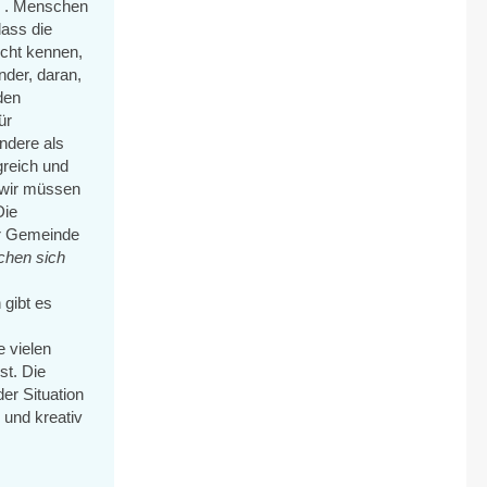
 . Menschen
dass die
cht kennen,
nder, daran,
den
ür
andere als
greich und
: wir müssen
Die
ner Gemeinde
chen sich
 gibt es
e vielen
st. Die
er Situation
 und kreativ