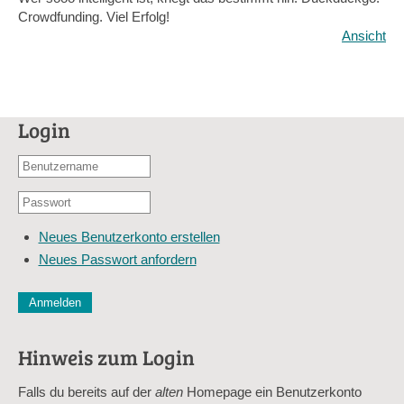
Crowdfunding. Viel Erfolg!
Ansicht
Login
Benutzername
oder
Passwort
E-
*
Mail-
Neues Benutzerkonto erstellen
Adresse
Neues Passwort anfordern
*
CAPTCHA
Diese Sicherheitsfrage überprüft, ob Sie ein menschlicher Besu
verhindert automatisches Spamming.
Hinweis zum Login
Sag mir nicht, wie viele Sternlein stehen
Falls du bereits auf der
alten
Homepage ein Benutzerkonto