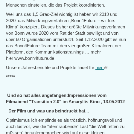
Menschen einstellen, die das Projekt koordinierten.
Weil uns das 1,5 Grad-Ziel wichtig ist haben wir 2019 und
2020 das Mitwirkungsverfahren „Bonn4Future – wir fürs
Klima“ konzipiert. Dieses bisher größte Mitwirkungsverfahren
von Bonn wurde 2020 vom Rat der Stadt bewilligt und von
über 60 Organisationen unterstützt. Seit 1.12.2020 gibt es nun
das Bonn4Future Team mit den vier großen Klimaforen, der
Plattform, den Kommunikationstrainings … mehr
hier www.bonn4future.de
Unsere Jahresberichte und Projekte findet Ihr
hier
(link
is
*****
external)
Und so hat alles angefangen:Impressionen vom
Filmabend
"Transition 2.0" im Amaryllis-Kino
, 13.05.2012
Der Film und was uns beindruckt hat...
Optimismus Ich empfinde es als tröstlich, hoffnungsvoll und
auch lustvoll, wie die "atemraubende" Last "die Welt retten zu
müssen" heruntergebrochen wird auf diese kleinen,