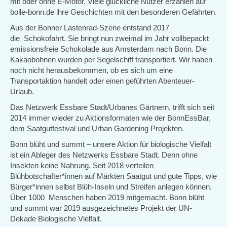
mit oder ohne E-Motor. Viele glückliche Nutzer erzählen auf
bolle-bonn.de ihre Geschichten mit den besonderen Gefährten.
Aus der Bonner Lastenrad-Szene entstand 2017
die Schokofahrt. Sie bringt nun zweimal im Jahr vollbepackt
emissionsfreie Schokolade aus Amsterdam nach Bonn. Die
Kakaobohnen wurden per Segelschiff transportiert. Wir haben
noch nicht herausbekommen, ob es sich um eine
Transportaktion handelt oder einen geführten Abenteuer-
Urlaub.
Das Netzwerk Essbare Stadt/Urbanes Gärtnern, trifft sich seit
2014 immer wieder zu Aktionsformaten wie der BonnEssBar,
dem Saatgutfestival und Urban Gardening Projekten.
Bonn blüht und summt – unsere Aktion für biologische Vielfalt
ist ein Ableger des Netzwerks Essbare Stadt. Denn ohne
Insekten keine Nahrung. Seit 2018 verteilen
Blühbotschafter*innen auf Märkten Saatgut und gute Tipps, wie
Bürger*innen selbst Blüh-Inseln und Streifen anlegen können.
Über 1000 Menschen haben 2019 mitgemacht. Bonn blüht
und summt war 2019 ausgezeichnetes Projekt der UN-
Dekade Biologische Vielfalt.