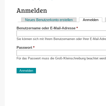
Anmelden
Neues Benutzerkonto erstellen
Anmelden
(akti
Haupt-
Benutzername oder E-Mail-Adresse
*
Reiter
Sie können sich mit Ihrem Benutzernamen oder Ihrer E-Mail-Adr
Passwort
*
Für das Passwort muss die Groß-/Kleinschreibung beachtet werd
CAPTCHA
Diese Sicherheitsfrage überprüft, ob Sie ein menschlich
verhindert automatisches Spamming.
Sag mir nicht, wie viele Sternlein stehen