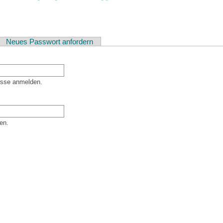
ver Reiter)
Neues Passwort anfordern
esse anmelden.
en.
er Besucher sind und