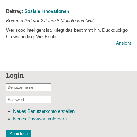
Beitrag:
Soziale Innovationen
Kommentiert vor
2 Jahre 8 Monate von fwulf
Wer sooo intelligent ist, kriegt das bestimmt hin. Duckduckgo:
Crowdfunding. Viel Erfolg!
Ansicht
Login
Benutzername
oder
Passwort
E-
*
Mail-
Neues Benutzerkonto erstellen
Adresse
Neues Passwort anfordern
*
CAPTCHA