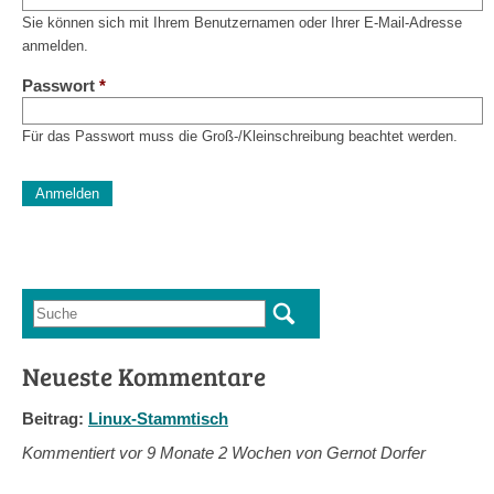
Sie können sich mit Ihrem Benutzernamen oder Ihrer E-Mail-Adresse
anmelden.
Passwort
*
Für das Passwort muss die Groß-/Kleinschreibung beachtet werden.
CAPTCHA
Diese Sicherheitsfrage überprüft, ob Sie ein menschlicher Besu
verhindert automatisches Spamming.
Sag mir nicht, wie viele Sternlein stehen
Suche
Suchformular
Neueste Kommentare
Beitrag:
Linux-Stammtisch
Kommentiert vor
9 Monate 2 Wochen von Gernot Dorfer