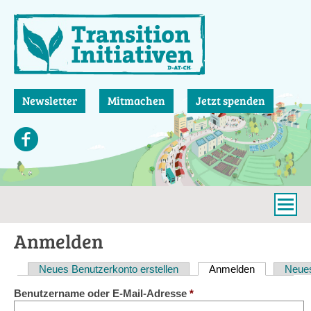
Direkt
zum
Inhalt
Newsletter
Mitmachen
Jetzt spenden
Anmelden
Neues Benutzerkonto erstellen
Anmelden
(aktiver Reit
Neues
Haupt-
Benutzername oder E-Mail-Adresse
*
Reiter