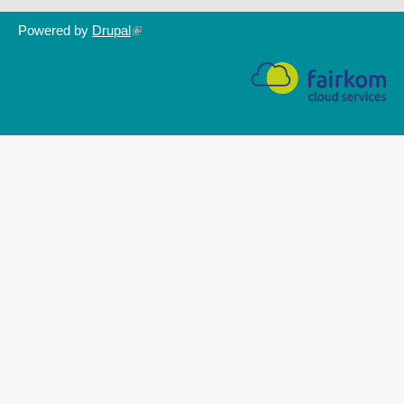
Powered by
Drupal
(link
is
external)