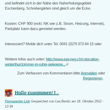
und befindet sich in der Nähe des Naherholungsgebiet
Eschenberg. Schrebergärten sind gleich um die Ecke.
Kosten: CHF 900 (exkl. NK wie z.B. Strom, Heizung, Internet),
Parkplatz kann dazu gemietet werden.
Interessiert? Melde dich unter Tel. 0041 (0)79 373 64 15 oder
Weitere Infos auch unter:
http://www.easywg.ch/colocation-
winterthur/zimmer-in-ruhig-gelegene...
(link
is
Zum Verfassen von Kommentaren bitte
Anmelden
oder
external)
Registrieren
.
Hallo zusammen! I ..
Permanenter Link
Gespeichert von
Lea Benitz
am 18. Oktober 2012 -
13:39