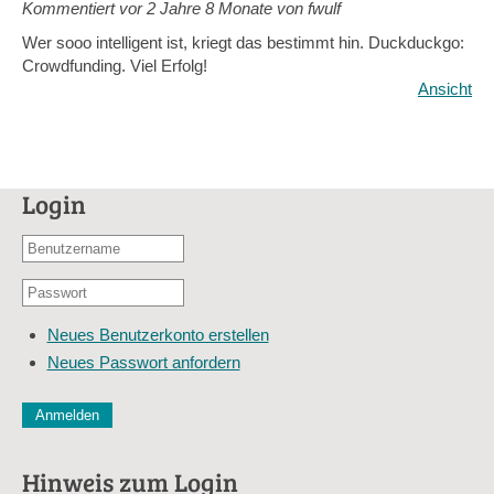
Kommentiert vor
2 Jahre 8 Monate von fwulf
Wer sooo intelligent ist, kriegt das bestimmt hin. Duckduckgo:
Crowdfunding. Viel Erfolg!
Ansicht
Login
Benutzername
oder
Passwort
E-
*
Mail-
Neues Benutzerkonto erstellen
Adresse
Neues Passwort anfordern
*
CAPTCHA
Diese Sicherheitsfrage überprüft, ob Sie ein menschlicher Besu
verhindert automatisches Spamming.
Hinweis zum Login
Sag mir nicht, wie viele Sternlein stehen