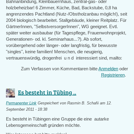
Bahnanbindung, Kleinbauernhaus, zentral-gas- oder
holzbeheizbar! 6 Zimmer, Küche, Bad, Backstube, 0,8 ha
angrenzendes Pachtland (Nutz-/Obstholzanbau möglich!), seit
2004 biologisch bearbeitet. Stallgebäude, kleiner Reitplatz. Für
GärtnerInnen, "SelbstversorgerInnen", WG geeignet. Evtl.
später weiter ausbaubar (für Tagespflege, Frauenwohnprojekt,
Generationen- od. kl. Seminarhaus...?). Ab sofort,
vorübergehend oder länger- oder langfristig, für bewusste
"singles", keine familien! Menschen, die neugierig,
vertrauenswürdig, drogenfrei u n d interessiert sind, mailto:
Zum Verfassen von Kommentaren bitte
Anmelden
oder
Registrieren
.
Es besteht in Tübing ..
Permanenter Link
Gespeichert von
Rasmin B. Schafii
am 12.
September 2011 - 18:38
Es besteht in Tübingen eine Gruppe die eine autarke
Lebensgemeinschaft gründen möchte.