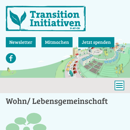
Direkt
zum
Inhalt
Newsletter
Mitmachen
Jetzt spenden
Wohn/ Lebensgemeinschaft