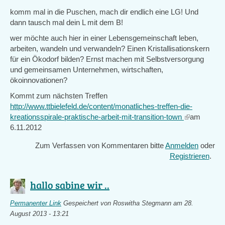
komm mal in die Puschen, mach dir endlich eine LG! Und
dann tausch mal dein L mit dem B!
wer möchte auch hier in einer Lebensgemeinschaft leben,
arbeiten, wandeln und verwandeln? Einen Kristallisationskern
für ein Ökodorf bilden? Ernst machen mit Selbstversorgung
und gemeinsamen Unternehmen, wirtschaften,
ökoinnovationen?
Kommt zum nächsten Treffen
http://www.ttbielefeld.de/content/monatliches-treffen-die-
kreationsspirale-praktische-arbeit-mit-transition-town
(link
am
6.11.2012
is
external)
Zum Verfassen von Kommentaren bitte
Anmelden
oder
Registrieren
.
hallo sabine wir ..
Permanenter Link
Gespeichert von
Roswitha Stegmann
am 28.
August 2013 - 13:21