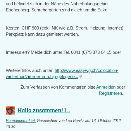
und befindet sich in der Nähe des Naherholungsgebiet
Eschenberg. Schrebergärten sind gleich um die Ecke.
Kosten: CHF 900 (exkl. NK wie z.B. Strom, Heizung, Internet),
Parkplatz kann dazu gemietet werden.
Interessiert? Melde dich unter Tel. 0041 (0)79 373 64 15 oder
Weitere Infos auch unter:
http://www.easywg.ch/colocation-
winterthur/zimmer-in-ruhig-gelegene...
(link
is
Zum Verfassen von Kommentaren bitte
Anmelden
oder
external)
Registrieren
.
Hallo zusammen! I ..
Permanenter Link
Gespeichert von
Lea Benitz
am 18. Oktober 2012 -
13:39