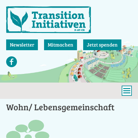
Direkt
zum
Inhalt
Newsletter
Mitmachen
Jetzt spenden
Wohn/ Lebensgemeinschaft