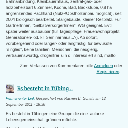
Bahnanbindung, Kleinbauernhaus, zentral-gas- oder
holzbeheizbar! 6 Zimmer, Küche, Bad, Backstube, 0,8 ha
angrenzendes Pachtland (Nutz-/Obstholzanbau möglich!), seit
2004 biologisch bearbeitet. Stallgebäude, kleiner Reitplatz. Für
GärtnerInnen, "SelbstversorgerInnen", WG geeignet. Evtl.
später weiter ausbaubar (für Tagespflege, Frauenwohnprojekt,
Generationen- od. kl. Seminarhaus...?). Ab sofort,
vorübergehend oder länger- oder langfristig, für bewusste
"singles", keine familien! Menschen, die neugierig,
vertrauenswürdig, drogenfrei u n d interessiert sind, mailto:
Zum Verfassen von Kommentaren bitte
Anmelden
oder
Registrieren
.
Es besteht in Tübing ..
Permanenter Link
Gespeichert von
Rasmin B. Schafii
am 12.
September 2011 - 18:38
Es besteht in Tübingen eine Gruppe die eine autarke
Lebensgemeinschaft gründen möchte.