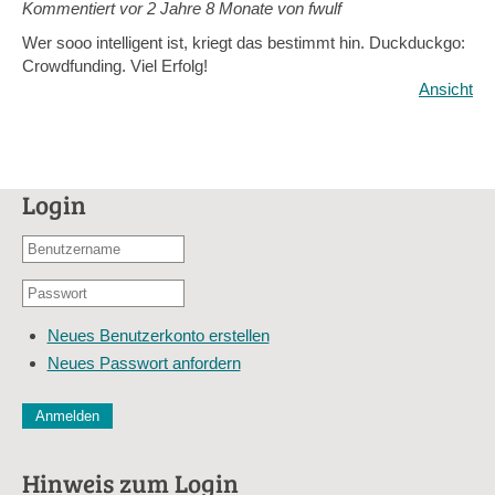
Kommentiert vor
2 Jahre 8 Monate von fwulf
Wer sooo intelligent ist, kriegt das bestimmt hin. Duckduckgo:
Crowdfunding. Viel Erfolg!
Ansicht
Login
Benutzername
oder
Passwort
E-
*
Mail-
Neues Benutzerkonto erstellen
Adresse
Neues Passwort anfordern
*
CAPTCHA
Diese Sicherheitsfrage überprüft, ob Sie ein menschlicher Besu
verhindert automatisches Spamming.
Hinweis zum Login
Sag mir nicht, wie viele Sternlein stehen