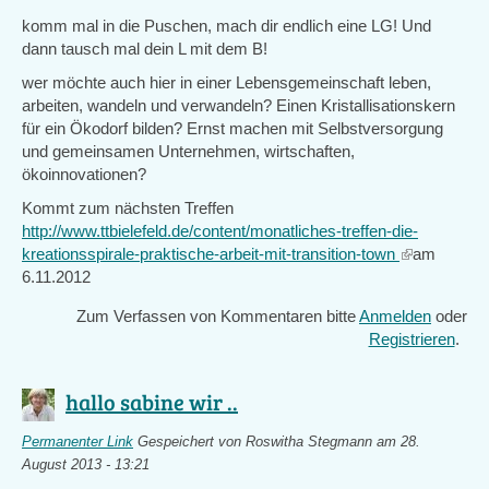
komm mal in die Puschen, mach dir endlich eine LG! Und
dann tausch mal dein L mit dem B!
wer möchte auch hier in einer Lebensgemeinschaft leben,
arbeiten, wandeln und verwandeln? Einen Kristallisationskern
für ein Ökodorf bilden? Ernst machen mit Selbstversorgung
und gemeinsamen Unternehmen, wirtschaften,
ökoinnovationen?
Kommt zum nächsten Treffen
http://www.ttbielefeld.de/content/monatliches-treffen-die-
kreationsspirale-praktische-arbeit-mit-transition-town
(link
am
6.11.2012
is
external)
Zum Verfassen von Kommentaren bitte
Anmelden
oder
Registrieren
.
hallo sabine wir ..
Permanenter Link
Gespeichert von
Roswitha Stegmann
am 28.
August 2013 - 13:21