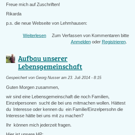
Freue mich auf Zuschriften!
Rikarda
p.s. die neue Webseite von Lehmhausen:
Weiterlesen
über
Zum Verfassen von Kommentaren bitte
Wer
Anmelden
oder
Registrieren
.
möchte
noch
Aufbau unserer
in
Lebensgemeinschaft
der
Uckermark
Gespeichert von
Georg Nusser
am 23. Juli 2014 - 8:15
als
Selbstversorger,
Guten Morgen zusammen,
mit
wir sind eine Lebensgemeinschaft die noch Familien,
Permakultur
Einzelpersonen sucht die bei uns mitmachen wollen. Hättest
und
du Interesse oder kennen du ein Familie/Einzelpersohn die
freier
Interesse hätte bei uns mit zu machen?
Schule
leben?
Ihr können mich jederzeit fragen.
Hier ist unsere HP: