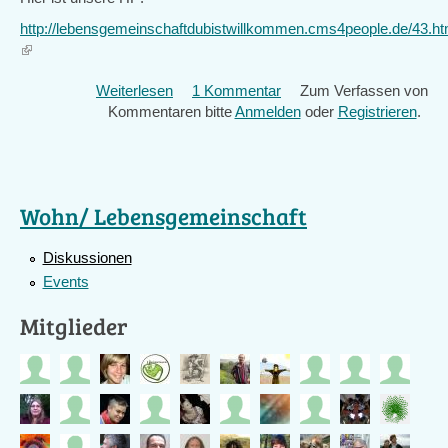
http://lebensgemeinschaftdubistwillkommen.cms4people.de/43.ht
(link
is
Weiterlesen
über
1 Kommentar
Zum Verfassen von
external)
Kommentaren bitte
Aufbau
Anmelden
oder
Registrieren
.
unserer
Lebensgemeinschaft
Wohn/ Lebensgemeinschaft
Diskussionen
Events
Mitglieder