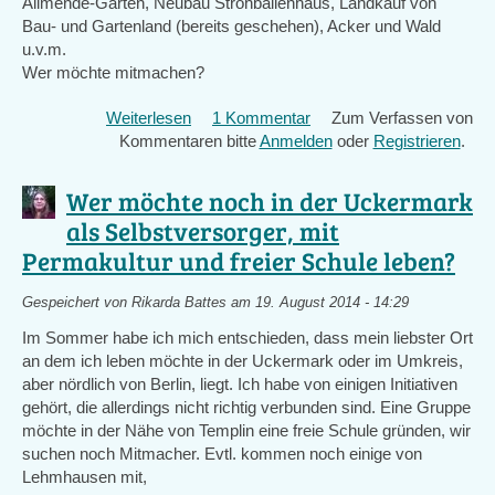
Allmende-Garten, Neubau Strohballenhaus, Landkauf von
Bau- und Gartenland (bereits geschehen), Acker und Wald
u.v.m.
Wer möchte mitmachen?
Weiterlesen
über
1 Kommentar
Zum Verfassen von
Kommentaren bitte
Gemeinschaftsgründung
Anmelden
oder
Registrieren
.
in
Sachsen
Wer möchte noch in der Uckermark
als Selbstversorger, mit
Permakultur und freier Schule leben?
Gespeichert von
Rikarda Battes
am 19. August 2014 - 14:29
Im Sommer habe ich mich entschieden, dass mein liebster Ort
an dem ich leben möchte in der Uckermark oder im Umkreis,
aber nördlich von Berlin, liegt. Ich habe von einigen Initiativen
gehört, die allerdings nicht richtig verbunden sind. Eine Gruppe
möchte in der Nähe von Templin eine freie Schule gründen, wir
suchen noch Mitmacher. Evtl. kommen noch einige von
Lehmhausen mit,