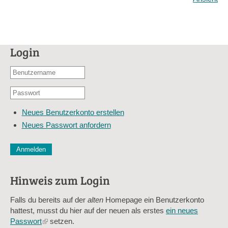
Login
Benutzername
oder
Passwort
E-
*
Mail-
Neues Benutzerkonto erstellen
Adresse
Neues Passwort anfordern
*
CAPTCHA
Diese Sicherheitsfrage überprüft, ob Sie ein menschlicher Besu
verhindert automatisches Spamming.
Hinweis zum Login
Sag mir nicht, wie viele Sternlein stehen
Falls du bereits auf der
alten
Homepage ein Benutzerkonto
hattest, musst du hier auf der neuen als erstes
ein neues
Passwort
(link
setzen.