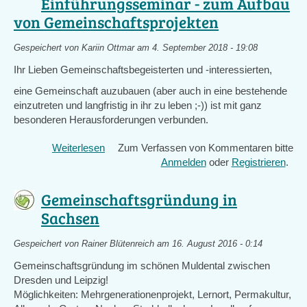
Einführungsseminar - zum Aufbau
von Gemeinschaftsprojekten
Gespeichert von
Kariin Ottmar
am 4. September 2018 - 19:08
Ihr Lieben Gemeinschaftsbegeisterten und -interessierten,
eine Gemeinschaft auzubauen (aber auch in eine bestehende
einzutreten und langfristig in ihr zu leben ;-)) ist mit ganz
besonderen Herausforderungen verbunden.
Weiterlesen
über
Zum Verfassen von Kommentaren bitte
Einladung
Anmelden
oder
Registrieren
.
zum
CLIPS
Gemeinschaftsgründung in
Einführungsseminar
Sachsen
-
zum
Gespeichert von
Rainer Blütenreich
am 16. August 2016 - 0:14
Aufbau
von
Gemeinschaftsgründung im schönen Muldental zwischen
Gemeinschaftsprojekten
Dresden und Leipzig!
Möglichkeiten: Mehrgenerationenprojekt, Lernort, Permakultur,