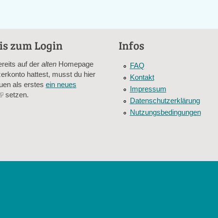
is zum Login
Infos
ereits auf der
alten
Homepage
FAQ
erkonto hattest, musst du hier
Kontakt
uen als erstes
ein neues
Impressum
(link
setzen.
Datenschutzerklärung
is
Nutzungsbedingungen
external)
er Besucher sind und