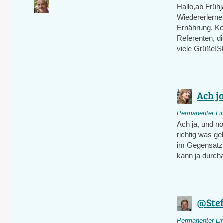
Hallo,ab Früh
Wiedererlernen
Ernährung, Kos
Referenten, d
viele Grüße!St
Ach ja
Permanenter Li
Ach ja, und n
richtig was ge
im Gegensatz 
kann ja durch
@Stef
Permanenter Li