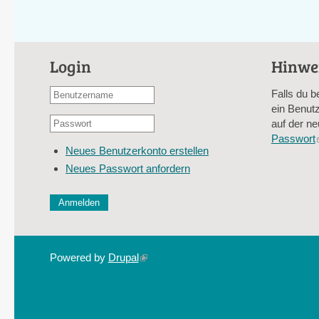
Login
Hinwe
Benutzername
Falls du b
oder
ein Benutz
Passwort
E-
auf der ne
*
Mail-
Passwort
Neues Benutzerkonto erstellen
Adresse
Neues Passwort anfordern
*
CAPTCHA
Diese Sicherheitsfrage überprüft, ob Sie ein menschlich
verhindert automatisches Spamming.
Sag mir nicht, wie viele Sternlein stehen
Powered by
Drupal
(link
is
external)