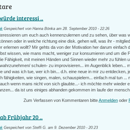
tare
ürde interessi ..
nk
Gespeichert von
Hanna Bönka
am 28. September 2010 - 22:26
teressieren um euch auch kennenzulernen und zu sehen, über was w
nnen oder in welche richtung eine disk. gehen will, was ihr - mitglie
r erlernen wollt? Mir gehts da von der Motivation her darum einfach 
elbst wissen, wie mans macht, weniger zur konsumieren und um die 
 die Fähigkeit, mit meinen Händen und Sinnen wieder mehr zu fühlen 
 wahrzunehmen/ schulen- zu improvisieren... im Augenblick leben... 
 und was ich tue, wer ich bin... d.h. eine neue in mir zu entdecken, 
 fähigkeiten, wie singen, malen, schauspielern... einfach mal tun ... 
auch wenn mans nicht von sich glaubte...- ich möchte mehr wieder e
lanzen... da ist uns einiges abhanden gekommen im laufe der menschh
Zum Verfassen von Kommentaren bitte
Anmelden
oder
ab Frühjahr 20 ..
nk
Gespeichert von
Steffi G.
am 9. Dezember 2010 - 20:23