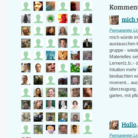
Kommen
mich w
Permanenter Li
mich würde in
austauschen kö
gruppe - wiede
Materielles s
Lernen!z.b.:-
Intuition mehr
beobachten wie
moment... auch
überzeugung, 
garten, mit pf
Hallo,
Permanenter Li