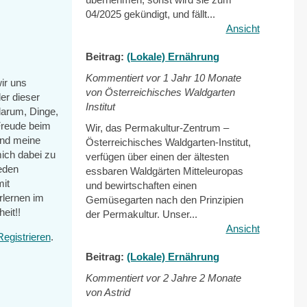
04/2025 gekündigt, und fällt...
Ansicht
Beitrag:
(Lokale) Ernährung
Kommentiert vor
1 Jahr 10 Monate
ir uns
von Österreichisches Waldgarten
der dieser
Institut
darum, Dinge,
Freude beim
Wir, das Permakultur-Zentrum –
und meine
Österreichisches Waldgarten-Institut,
mich dabei zu
verfügen über einen der ältesten
jeden
essbaren Waldgärten Mitteleuropas
mit
und bewirtschaften einen
rlernen im
Gemüsegarten nach den Prinzipien
eit!!
der Permakultur. Unser...
Ansicht
Registrieren
.
Beitrag:
(Lokale) Ernährung
Kommentiert vor
2 Jahre 2 Monate
von Astrid