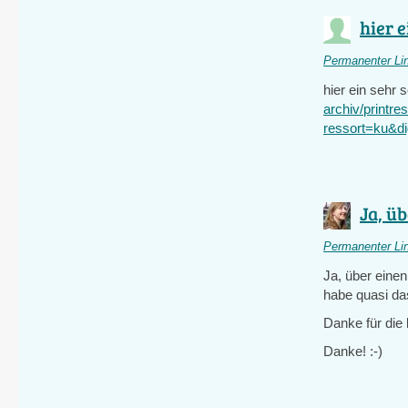
hier e
Permanenter Li
hier ein sehr 
archiv/printres
ressort=ku&
Ja, üb
Permanenter Li
Ja, über einen
habe quasi da
Danke für die
Danke! :-)