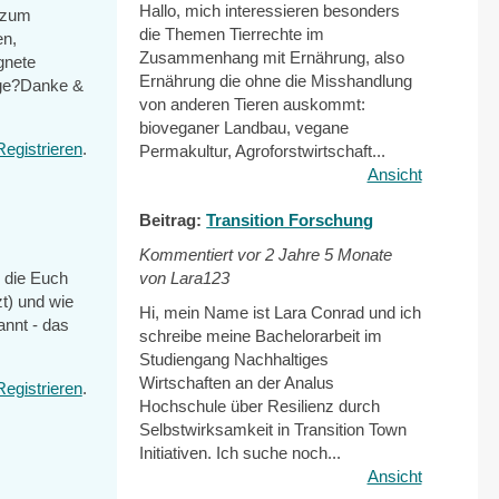
Hallo, mich interessieren besonders
e zum
die Themen Tierrechte im
en,
Zusammenhang mit Ernährung, also
gnete
Ernährung die ohne die Misshandlung
läge?Danke &
von anderen Tieren auskommt:
bioveganer Landbau, vegane
Registrieren
.
Permakultur, Agroforstwirtschaft...
Ansicht
Beitrag:
Transition Forschung
Kommentiert vor
2 Jahre 5 Monate
, die Euch
von Lara123
zt) und wie
Hi, mein Name ist Lara Conrad und ich
annt - das
schreibe meine Bachelorarbeit im
Studiengang Nachhaltiges
Wirtschaften an der Analus
Registrieren
.
Hochschule über Resilienz durch
Selbstwirksamkeit in Transition Town
Initiativen. Ich suche noch...
Ansicht