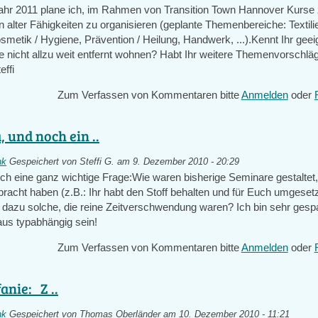
jahr 2011 plane ich, im Rahmen von Transition Town Hannover Kurs
 alter Fähigkeiten zu organisieren (geplante Themenbereiche: Textili
metik / Hygiene, Prävention / Heilung, Handwerk, ...).Kennt Ihr geei
ie nicht allzu weit entfernt wohnen? Habt Ihr weitere Themenvorsch
effi
Zum Verfassen von Kommentaren bitte
Anmelden
oder
, und noch ein ..
nk
Gespeichert von
Steffi G.
am 9. Dezember 2010 - 20:29
och eine ganz wichtige Frage:Wie waren bisherige Seminare gestaltet
bracht haben (z.B.: Ihr habt den Stoff behalten und für Euch umgeset
dazu solche, die reine Zeitverschwendung waren? Ich bin sehr gesp
aus typabhängig sein!
Zum Verfassen von Kommentaren bitte
Anmelden
oder
anie: Z ..
nk
Gespeichert von
Thomas Oberländer
am 10. Dezember 2010 - 11:21