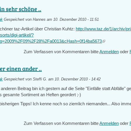
in sehr schöne ..
nk
Gespeichert von
Hannes
am 10. Dezember 2010 - 11:51
schöner taz-Artikel über Christian Kuhtz:
http://www.taz.de/1/archiv/pri
sorts/digi-artikel/?
dig=2009%2F09%2F28%2Fa0013&cHash=0f14ba5673
(link
is
Zum Verfassen von Kommentaren bitte
Anmelden
oder
external)
er einen ander ..
nk
Gespeichert von
Steffi G.
am 10. Dezember 2010 - 14:42
 anderen Beitrag bin ich gestern auf die Seite "Einfälle statt Abfälle" 
s gesamte Sortiment an Heften geordert ;-)
 bisherigen Tipps! Ich kenne noch so ziemlich niemanden... Also imme
Zum Verfassen von Kommentaren bitte
Anmelden
oder