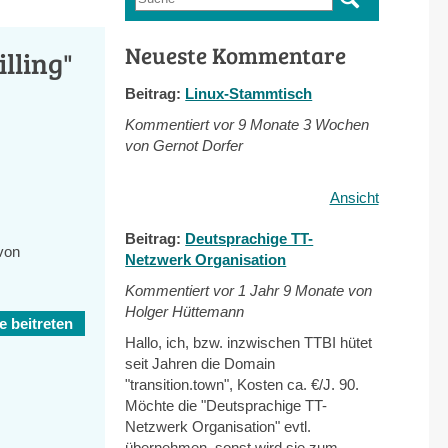
Suchformular
Neueste Kommentare
lling"
Beitrag:
Linux-Stammtisch
Kommentiert vor
9 Monate 3 Wochen
von Gernot Dorfer
Ansicht
Beitrag:
Deutsprachige TT-
 von
Netzwerk Organisation
Kommentiert vor
1 Jahr 9 Monate von
Holger Hüttemann
 beitreten
Hallo, ich, bzw. inzwischen TTBI hütet
seit Jahren die Domain
"transition.town", Kosten ca. €/J. 90.
Möchte die "Deutsprachige TT-
Netzwerk Organisation" evtl.
übernehmen, sonst wird sie zum