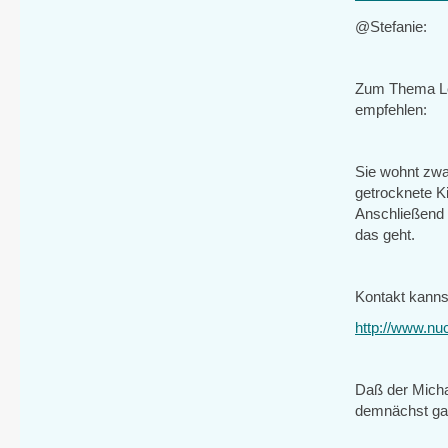
@Stefanie:
Zum Thema Leb
empfehlen:
Sie wohnt zwa
getrocknete 
Anschließend 
das geht.
Kontakt kann
http://www.nu
Daß der Micha
demnächst gar