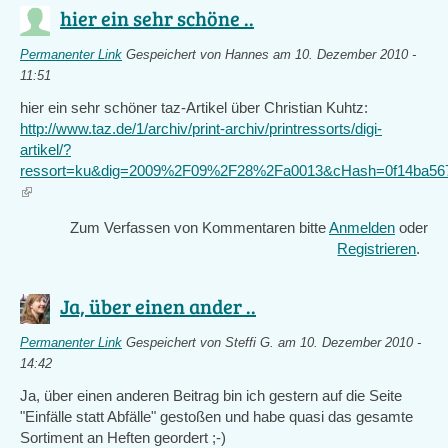
hier ein sehr schöne ..
Permanenter Link
Gespeichert von
Hannes
am 10. Dezember 2010 -
11:51
hier ein sehr schöner taz-Artikel über Christian Kuhtz:
http://www.taz.de/1/archiv/print-archiv/printressorts/digi-
artikel/?
ressort=ku&dig=2009%2F09%2F28%2Fa0013&cHash=0f14ba56
(link
is
Zum Verfassen von Kommentaren bitte
Anmelden
oder
external)
Registrieren
.
Ja, über einen ander ..
Permanenter Link
Gespeichert von
Steffi G.
am 10. Dezember 2010 -
14:42
Ja, über einen anderen Beitrag bin ich gestern auf die Seite
"Einfälle statt Abfälle" gestoßen und habe quasi das gesamte
Sortiment an Heften geordert ;-)