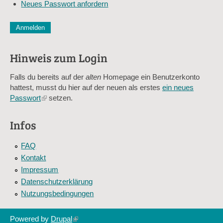
Neues Passwort anfordern
*
CAPTCHA
Diese Sicherheitsfrage überprüft, ob Sie ein menschlicher Besu
verhindert automatisches Spamming.
Hinweis zum Login
Sag mir nicht, wie viele Sternlein stehen
Falls du bereits auf der
alten
Homepage ein Benutzerkonto
hattest, musst du hier auf der neuen als erstes
ein neues
Passwort
(link
setzen.
is
external)
Infos
FAQ
Kontakt
Impressum
Datenschutzerklärung
Nutzungsbedingungen
Powered by
Drupal
(link