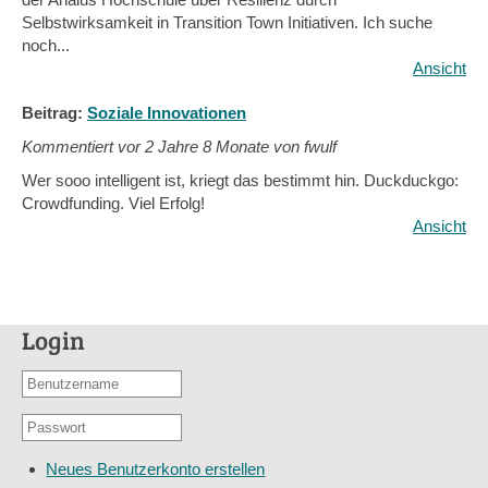
Selbstwirksamkeit in Transition Town Initiativen. Ich suche
noch...
Ansicht
Beitrag:
Soziale Innovationen
Kommentiert vor
2 Jahre 8 Monate von fwulf
Wer sooo intelligent ist, kriegt das bestimmt hin. Duckduckgo:
Crowdfunding. Viel Erfolg!
Ansicht
Login
Benutzername
oder
Passwort
E-
*
Mail-
Neues Benutzerkonto erstellen
Adresse